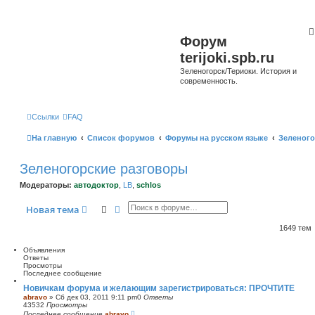
Форум
terijoki.spb.ru
Зеленогорск/Териоки. История и
современность.
Ссылки
FAQ
На главную
Список форумов
Форумы на русском языке
Зеленого
Зеленогорские разговоры
Модераторы:
автодоктор
,
LB
,
schlos
Поиск
Расширенный поиск
Новая тема
1649 тем
Объявления
Ответы
Просмотры
Последнее сообщение
Новичкам форума и желающим зарегистрироваться: ПРОЧТИТЕ
abravo
»
Сб дек 03, 2011 9:11 pm
0
Ответы
43532
Просмотры
Последнее сообщение
abravo