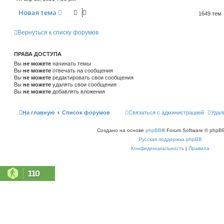
Новая тема
1649 тем
Вернуться к списку форумов
ПРАВА ДОСТУПА
Вы
не можете
начинать темы
Вы
не можете
отвечать на сообщения
Вы
не можете
редактировать свои сообщения
Вы
не можете
удалять свои сообщения
Вы
не можете
добавлять вложения
На главную
Список форумов
Связаться с администрацией
Удал
Создано на основе
phpBB
® Forum Software © phpBB
Русская поддержка phpBB
Конфиденциальность
|
Правила
110