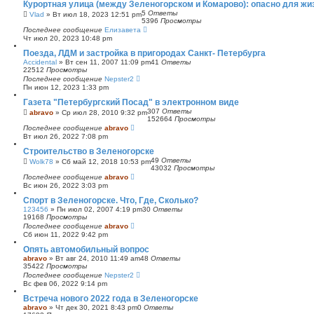
Курортная улица (между Зеленогорском и Комарово): опасно для жи
5
Ответы
Vlad
»
Вт июл 18, 2023 12:51 pm
5396
Просмотры
Последнее сообщение
Елизавета
Чт июл 20, 2023 10:48 pm
Поезда, ЛДМ и застройка в пригородах Санкт- Петербурга
Accidental
»
Вт сен 11, 2007 11:09 pm
41
Ответы
22512
Просмотры
Последнее сообщение
Nepster2
Пн июн 12, 2023 1:33 pm
Газета "Петербургский Посад" в электронном виде
307
Ответы
abravo
»
Ср июл 28, 2010 9:32 pm
152664
Просмотры
Последнее сообщение
abravo
Вт июл 26, 2022 7:08 pm
Строительство в Зеленогорске
49
Ответы
Wolk78
»
Сб май 12, 2018 10:53 pm
43032
Просмотры
Последнее сообщение
abravo
Вс июн 26, 2022 3:03 pm
Спорт в Зеленогорске. Что, Где, Сколько?
123456
»
Пн июл 02, 2007 4:19 pm
30
Ответы
19168
Просмотры
Последнее сообщение
abravo
Сб июн 11, 2022 9:42 pm
Опять автомобильный вопрос
abravo
»
Вт авг 24, 2010 11:49 am
48
Ответы
35422
Просмотры
Последнее сообщение
Nepster2
Вс фев 06, 2022 9:14 pm
Встреча нового 2022 года в Зеленогорске
abravo
»
Чт дек 30, 2021 8:43 pm
0
Ответы