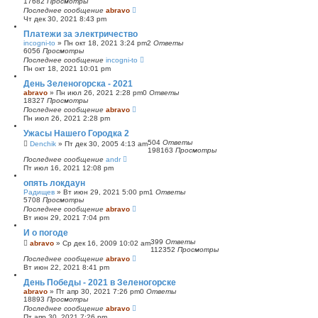
17682
Просмотры
Последнее сообщение
abravo
Чт дек 30, 2021 8:43 pm
Платежи за электричество
incogni-to
»
Пн окт 18, 2021 3:24 pm
2
Ответы
6056
Просмотры
Последнее сообщение
incogni-to
Пн окт 18, 2021 10:01 pm
День Зеленогорска - 2021
abravo
»
Пн июл 26, 2021 2:28 pm
0
Ответы
18327
Просмотры
Последнее сообщение
abravo
Пн июл 26, 2021 2:28 pm
Ужасы Нашего Городка 2
504
Ответы
Denchik
»
Пт дек 30, 2005 4:13 am
198163
Просмотры
Последнее сообщение
andr
Пт июл 16, 2021 12:08 pm
опять локдаун
Радищев
»
Вт июн 29, 2021 5:00 pm
1
Ответы
5708
Просмотры
Последнее сообщение
abravo
Вт июн 29, 2021 7:04 pm
И о погоде
399
Ответы
abravo
»
Ср дек 16, 2009 10:02 am
112352
Просмотры
Последнее сообщение
abravo
Вт июн 22, 2021 8:41 pm
День Победы - 2021 в Зеленогорске
abravo
»
Пт апр 30, 2021 7:26 pm
0
Ответы
18893
Просмотры
Последнее сообщение
abravo
Пт апр 30, 2021 7:26 pm