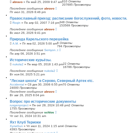
610
Ответы
abravo
»
Пн май 25, 2009 9:47 am
207695
Просмотры
Последнее сообщение
abravo
Пт июл 31, 2026 8:46 pm
Православный приход: расписание богослужений, фото, новости.
348
Ответы
Roqin
»
Пн апр 02, 2007 7:16 pm
153569
Просмотры
Последнее сообщение
abravo
Вс июл 26, 2026 9:41 pm
Природа Карельского перешейка
6
Ответы
А.М.
»
Пт янв 02, 2026 5:00 am
794
Просмотры
Последнее сообщение
Semyon..t
Пн апр 06, 2026 3:51 pm
Исторические курьёзы.
22
Ответы
nukola2
»
Пн мар 05, 2018 1:43 pm
16786
Просмотры
Последнее сообщение
nukola2
Вт ноя 04, 2025 5:21 pm
"Лесная школа" в Серово, Северный Артек etc.
Accidental
»
Сб дек 30, 2006 6:55 pm
70
Ответы
24000
Просмотры
Последнее сообщение
abravo
Вт авг 26, 2025 8:04 pm
Вопрос про исторические документы
rusgenproject
»
Пн окт 28, 2024 10:48 pm
2
Ответы
1755
Просмотры
Последнее сообщение
schlos
Чт окт 31, 2024 10:31 am
Яхт Клуб Териоки
ХулиGun
»
Чт июл 11, 2024 1:15 am
4
Ответы
4393
Просмотры