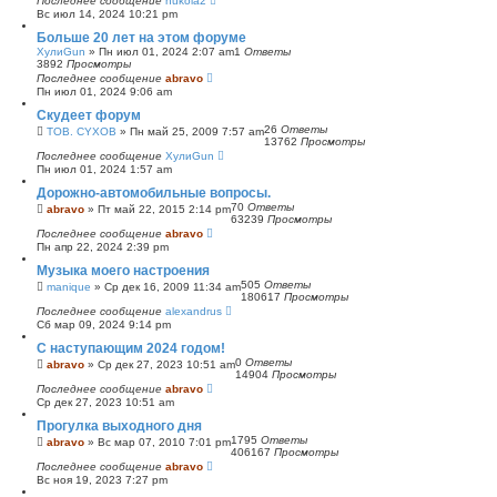
Последнее сообщение
nukola2
Вс июл 14, 2024 10:21 pm
Больше 20 лет на этом форуме
ХулиGun
»
Пн июл 01, 2024 2:07 am
1
Ответы
3892
Просмотры
Последнее сообщение
abravo
Пн июл 01, 2024 9:06 am
Скудеет форум
26
Ответы
TOB. CYXOB
»
Пн май 25, 2009 7:57 am
13762
Просмотры
Последнее сообщение
ХулиGun
Пн июл 01, 2024 1:57 am
Дорожно-автомобильные вопросы.
70
Ответы
abravo
»
Пт май 22, 2015 2:14 pm
63239
Просмотры
Последнее сообщение
abravo
Пн апр 22, 2024 2:39 pm
Музыка моего настроения
505
Ответы
manique
»
Ср дек 16, 2009 11:34 am
180617
Просмотры
Последнее сообщение
alexandrus
Сб мар 09, 2024 9:14 pm
С наступающим 2024 годом!
0
Ответы
abravo
»
Ср дек 27, 2023 10:51 am
14904
Просмотры
Последнее сообщение
abravo
Ср дек 27, 2023 10:51 am
Прогулка выходного дня
1795
Ответы
abravo
»
Вс мар 07, 2010 7:01 pm
406167
Просмотры
Последнее сообщение
abravo
Вс ноя 19, 2023 7:27 pm