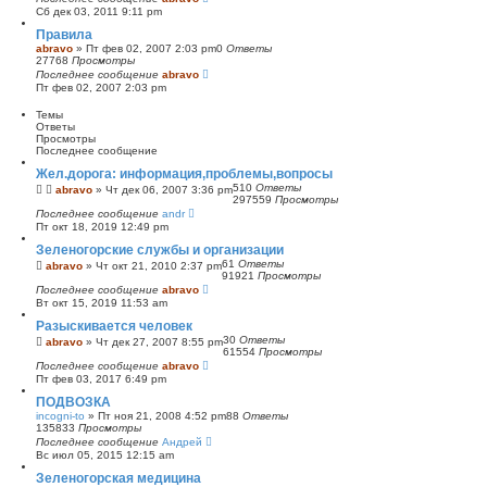
Сб дек 03, 2011 9:11 pm
Правила
abravo
»
Пт фев 02, 2007 2:03 pm
0
Ответы
27768
Просмотры
Последнее сообщение
abravo
Пт фев 02, 2007 2:03 pm
Темы
Ответы
Просмотры
Последнее сообщение
Жел.дорога: информация,проблемы,вопросы
510
Ответы
abravo
»
Чт дек 06, 2007 3:36 pm
297559
Просмотры
Последнее сообщение
andr
Пт окт 18, 2019 12:49 pm
Зеленогорские службы и организации
61
Ответы
abravo
»
Чт окт 21, 2010 2:37 pm
91921
Просмотры
Последнее сообщение
abravo
Вт окт 15, 2019 11:53 am
Разыскивается человек
30
Ответы
abravo
»
Чт дек 27, 2007 8:55 pm
61554
Просмотры
Последнее сообщение
abravo
Пт фев 03, 2017 6:49 pm
ПОДВОЗКА
incogni-to
»
Пт ноя 21, 2008 4:52 pm
88
Ответы
135833
Просмотры
Последнее сообщение
Андрей
Вс июл 05, 2015 12:15 am
Зеленогорская медицина