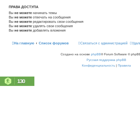
ПРАВА ДОСТУПА
Вы
не можете
начинать темы
Вы
не можете
отвечать на сообщения
Вы
не можете
редактировать свои сообщения
Вы
не можете
удалять свои сообщения
Вы
не можете
добавлять вложения
На главную
Список форумов
Связаться с администрацией
Удал
Создано на основе
phpBB
® Forum Software © phpBB
Русская поддержка phpBB
Конфиденциальность
|
Правила
130