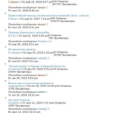
610
Ответы
abravo
»
Пн май 25, 2009 9:47 am
207707
Просмотры
Последнее сообщение
abravo
Пт июл 31, 2026 8:46 pm
Православный приход: расписание богослужений, фото, новости.
348
Ответы
Roqin
»
Пн апр 02, 2007 7:16 pm
153575
Просмотры
Последнее сообщение
abravo
Вс июл 26, 2026 9:41 pm
Природа Карельского перешейка
6
Ответы
А.М.
»
Пт янв 02, 2026 5:00 am
794
Просмотры
Последнее сообщение
Semyon..t
Пн апр 06, 2026 3:51 pm
Исторические курьёзы.
22
Ответы
nukola2
»
Пн мар 05, 2018 1:43 pm
16789
Просмотры
Последнее сообщение
nukola2
Вт ноя 04, 2025 5:21 pm
"Лесная школа" в Серово, Северный Артек etc.
Accidental
»
Сб дек 30, 2006 6:55 pm
70
Ответы
24006
Просмотры
Последнее сообщение
abravo
Вт авг 26, 2025 8:04 pm
Вопрос про исторические документы
rusgenproject
»
Пн окт 28, 2024 10:48 pm
2
Ответы
1756
Просмотры
Последнее сообщение
schlos
Чт окт 31, 2024 10:31 am
Яхт Клуб Териоки
ХулиGun
»
Чт июл 11, 2024 1:15 am
4
Ответы
4395
Просмотры
Последнее сообщение
nukola2
Вс июл 14, 2024 10:21 pm