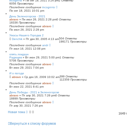
incogni-to
»
Пн окт 18, 2021 3:24 pm
2
Ответы
6056
Просмотры
Последнее сообщение
incogni-to
Пн окт 18, 2021 10:01 pm
День Зеленогорска - 2021
abravo
»
Пн июл 26, 2021 2:28 pm
0
Ответы
18336
Просмотры
Последнее сообщение
abravo
Пн июл 26, 2021 2:28 pm
Ужасы Нашего Городка 2
504
Ответы
Denchik
»
Пт дек 30, 2005 4:13 am
198171
Просмотры
Последнее сообщение
andr
Пт июл 16, 2021 12:08 pm
опять локдаун
Радищев
»
Вт июн 29, 2021 5:00 pm
1
Ответы
5708
Просмотры
Последнее сообщение
abravo
Вт июн 29, 2021 7:04 pm
И о погоде
399
Ответы
abravo
»
Ср дек 16, 2009 10:02 am
112359
Просмотры
Последнее сообщение
abravo
Вт июн 22, 2021 8:41 pm
День Победы - 2021 в Зеленогорске
abravo
»
Пт апр 30, 2021 7:26 pm
0
Ответы
18899
Просмотры
Последнее сообщение
abravo
Пт апр 30, 2021 7:26 pm
Новая тема
1649
Вернуться к списку форумов