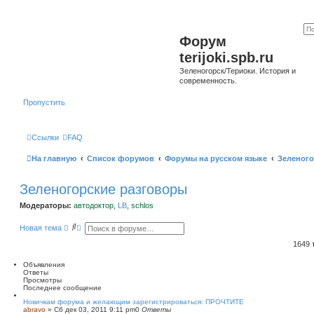
Форум
terijoki.spb.ru
Зеленогорск/Териоки. История и
современность.
Пропустить
Ссылки
FAQ
На главную
Список форумов
Форумы на русском языке
Зеленого
Зеленогорские разговоры
Модераторы:
автодоктор
,
LB
,
schlos
П
Р
Новая тема
о
а
и
с
1649
с
ш
к
и
Объявления
р
Ответы
е
Просмотры
н
Последнее сообщение
н
ы
Новичкам форума и желающим зарегистрироваться: ПРОЧТИТЕ
abravo
»
Сб дек 03, 2011 9:11 pm
й
0
Ответы