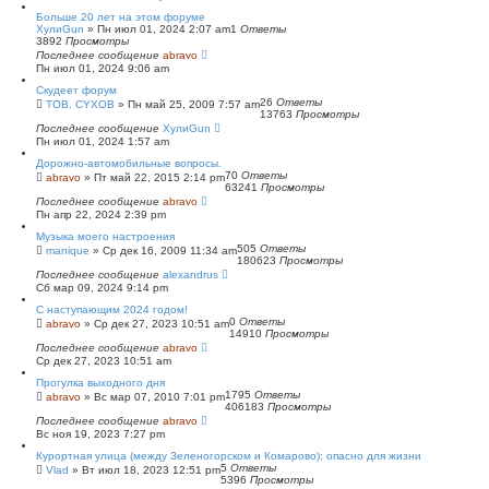
Больше 20 лет на этом форуме
ХулиGun
»
Пн июл 01, 2024 2:07 am
1
Ответы
3892
Просмотры
Последнее сообщение
abravo
Пн июл 01, 2024 9:06 am
Скудеет форум
26
Ответы
TOB. CYXOB
»
Пн май 25, 2009 7:57 am
13763
Просмотры
Последнее сообщение
ХулиGun
Пн июл 01, 2024 1:57 am
Дорожно-автомобильные вопросы.
70
Ответы
abravo
»
Пт май 22, 2015 2:14 pm
63241
Просмотры
Последнее сообщение
abravo
Пн апр 22, 2024 2:39 pm
Музыка моего настроения
505
Ответы
manique
»
Ср дек 16, 2009 11:34 am
180623
Просмотры
Последнее сообщение
alexandrus
Сб мар 09, 2024 9:14 pm
С наступающим 2024 годом!
0
Ответы
abravo
»
Ср дек 27, 2023 10:51 am
14910
Просмотры
Последнее сообщение
abravo
Ср дек 27, 2023 10:51 am
Прогулка выходного дня
1795
Ответы
abravo
»
Вс мар 07, 2010 7:01 pm
406183
Просмотры
Последнее сообщение
abravo
Вс ноя 19, 2023 7:27 pm
Курортная улица (между Зеленогорском и Комарово): опасно для жизни
5
Ответы
Vlad
»
Вт июл 18, 2023 12:51 pm
5396
Просмотры