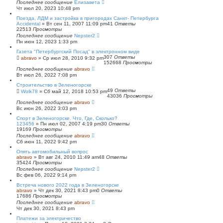
Последнее сообщение
Елизавета
Чт июл 20, 2023 10:48 pm
Поезда, ЛДМ и застройка в пригородах Санкт- Петербурга
Accidental
»
Вт сен 11, 2007 11:09 pm
41
Ответы
22513
Просмотры
Последнее сообщение
Nepster2
Пн июн 12, 2023 1:33 pm
Газета "Петербургский Посад" в электронном виде
307
Ответы
abravo
»
Ср июл 28, 2010 9:32 pm
152668
Просмотры
Последнее сообщение
abravo
Вт июл 26, 2022 7:08 pm
Строительство в Зеленогорске
49
Ответы
Wolk78
»
Сб май 12, 2018 10:53 pm
43036
Просмотры
Последнее сообщение
abravo
Вс июн 26, 2022 3:03 pm
Спорт в Зеленогорске. Что, Где, Сколько?
123456
»
Пн июл 02, 2007 4:19 pm
30
Ответы
19169
Просмотры
Последнее сообщение
abravo
Сб июн 11, 2022 9:42 pm
Опять автомобильный вопрос
abravo
»
Вт авг 24, 2010 11:49 am
48
Ответы
35424
Просмотры
Последнее сообщение
Nepster2
Вс фев 06, 2022 9:14 pm
Встреча нового 2022 года в Зеленогорске
abravo
»
Чт дек 30, 2021 8:43 pm
0
Ответы
17686
Просмотры
Последнее сообщение
abravo
Чт дек 30, 2021 8:43 pm
Платежи за электричество