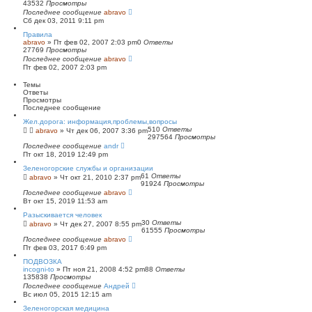
43532
Просмотры
п
Последнее сообщение
о
abravo
Сб дек 03, 2011 9:11 pm
и
с
Правила
к
abravo
»
Пт фев 02, 2007 2:03 pm
0
Ответы
27769
Просмотры
Последнее сообщение
abravo
Пт фев 02, 2007 2:03 pm
Темы
Ответы
Просмотры
Последнее сообщение
Жел.дорога: информация,проблемы,вопросы
510
Ответы
abravo
»
Чт дек 06, 2007 3:36 pm
297564
Просмотры
Последнее сообщение
andr
Пт окт 18, 2019 12:49 pm
Зеленогорские службы и организации
61
Ответы
abravo
»
Чт окт 21, 2010 2:37 pm
91924
Просмотры
Последнее сообщение
abravo
Вт окт 15, 2019 11:53 am
Разыскивается человек
30
Ответы
abravo
»
Чт дек 27, 2007 8:55 pm
61555
Просмотры
Последнее сообщение
abravo
Пт фев 03, 2017 6:49 pm
ПОДВОЗКА
incogni-to
»
Пт ноя 21, 2008 4:52 pm
88
Ответы
135838
Просмотры
Последнее сообщение
Андрей
Вс июл 05, 2015 12:15 am
Зеленогорская медицина