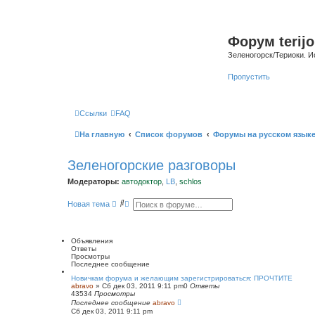
Форум terijo
Зеленогорск/Териоки. И
Пропустить
Ссылки
FAQ
На главную
Список форумов
Форумы на русском язык
Зеленогорские разговоры
Модераторы:
автодоктор
,
LB
,
schlos
П
Р
Новая тема
о
а
и
с
с
ш
к
и
Объявления
р
Ответы
е
Просмотры
н
Последнее сообщение
н
ы
Новичкам форума и желающим зарегистрироваться: ПРОЧТИТЕ
abravo
»
Сб дек 03, 2011 9:11 pm
й
0
Ответы
43534
Просмотры
п
Последнее сообщение
о
abravo
Сб дек 03, 2011 9:11 pm
и