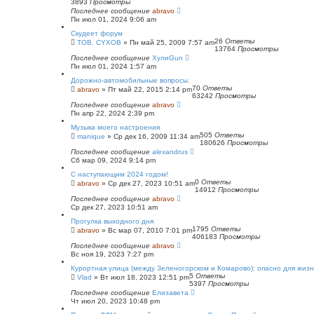
3893
Просмотры
Последнее сообщение
abravo
Пн июл 01, 2024 9:06 am
Скудеет форум
26
Ответы
TOB. CYXOB
»
Пн май 25, 2009 7:57 am
13764
Просмотры
Последнее сообщение
ХулиGun
Пн июл 01, 2024 1:57 am
Дорожно-автомобильные вопросы.
70
Ответы
abravo
»
Пт май 22, 2015 2:14 pm
63242
Просмотры
Последнее сообщение
abravo
Пн апр 22, 2024 2:39 pm
Музыка моего настроения
505
Ответы
manique
»
Ср дек 16, 2009 11:34 am
180626
Просмотры
Последнее сообщение
alexandrus
Сб мар 09, 2024 9:14 pm
С наступающим 2024 годом!
0
Ответы
abravo
»
Ср дек 27, 2023 10:51 am
14912
Просмотры
Последнее сообщение
abravo
Ср дек 27, 2023 10:51 am
Прогулка выходного дня
1795
Ответы
abravo
»
Вс мар 07, 2010 7:01 pm
406183
Просмотры
Последнее сообщение
abravo
Вс ноя 19, 2023 7:27 pm
Курортная улица (между Зеленогорском и Комарово): опасно для жиз
5
Ответы
Vlad
»
Вт июл 18, 2023 12:51 pm
5397
Просмотры
Последнее сообщение
Елизавета
Чт июл 20, 2023 10:48 pm