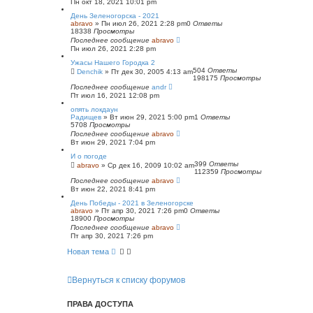
Пн окт 18, 2021 10:01 pm
День Зеленогорска - 2021
abravo
»
Пн июл 26, 2021 2:28 pm
0
Ответы
18338
Просмотры
Последнее сообщение
abravo
Пн июл 26, 2021 2:28 pm
Ужасы Нашего Городка 2
504
Ответы
Denchik
»
Пт дек 30, 2005 4:13 am
198175
Просмотры
Последнее сообщение
andr
Пт июл 16, 2021 12:08 pm
опять локдаун
Радищев
»
Вт июн 29, 2021 5:00 pm
1
Ответы
5708
Просмотры
Последнее сообщение
abravo
Вт июн 29, 2021 7:04 pm
И о погоде
399
Ответы
abravo
»
Ср дек 16, 2009 10:02 am
112359
Просмотры
Последнее сообщение
abravo
Вт июн 22, 2021 8:41 pm
День Победы - 2021 в Зеленогорске
abravo
»
Пт апр 30, 2021 7:26 pm
0
Ответы
18900
Просмотры
Последнее сообщение
abravo
Пт апр 30, 2021 7:26 pm
Новая тема
Вернуться к списку форумов
ПРАВА ДОСТУПА