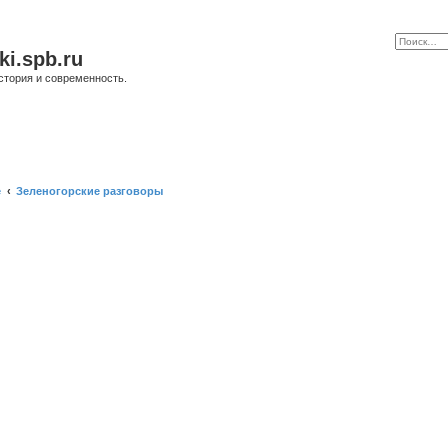
ki.spb.ru
стория и современность.
е
Зеленогорские разговоры