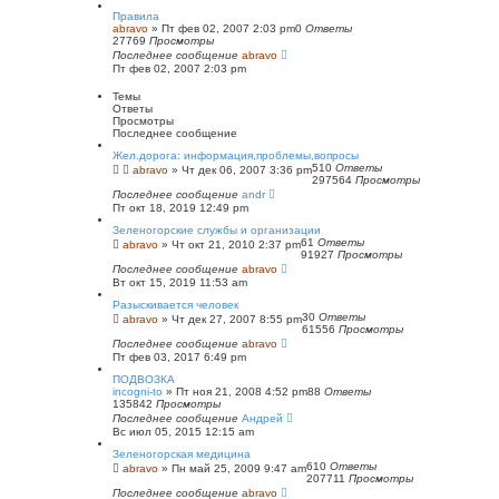
с
Правила
к
abravo
»
Пт фев 02, 2007 2:03 pm
0
Ответы
27769
Просмотры
Последнее сообщение
abravo
Пт фев 02, 2007 2:03 pm
Темы
Ответы
Просмотры
Последнее сообщение
Жел.дорога: информация,проблемы,вопросы
510
Ответы
abravo
»
Чт дек 06, 2007 3:36 pm
297564
Просмотры
Последнее сообщение
andr
Пт окт 18, 2019 12:49 pm
Зеленогорские службы и организации
61
Ответы
abravo
»
Чт окт 21, 2010 2:37 pm
91927
Просмотры
Последнее сообщение
abravo
Вт окт 15, 2019 11:53 am
Разыскивается человек
30
Ответы
abravo
»
Чт дек 27, 2007 8:55 pm
61556
Просмотры
Последнее сообщение
abravo
Пт фев 03, 2017 6:49 pm
ПОДВОЗКА
incogni-to
»
Пт ноя 21, 2008 4:52 pm
88
Ответы
135842
Просмотры
Последнее сообщение
Андрей
Вс июл 05, 2015 12:15 am
Зеленогорская медицина
610
Ответы
abravo
»
Пн май 25, 2009 9:47 am
207711
Просмотры
Последнее сообщение
abravo