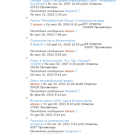
Поезда, ЛДМ и застройка в пригородах Санкт- Петербурга
Accidental
»
Вт сен 11, 2007 11:09 pm
41
Ответы
22513
Просмотры
Последнее сообщение
Nepster2
Пн июн 12, 2023 1:33 pm
Газета "Петербургский Посад" в электронном виде
307
Ответы
abravo
»
Ср июл 28, 2010 9:32 pm
152668
Просмотры
Последнее сообщение
abravo
Вт июл 26, 2022 7:08 pm
Строительство в Зеленогорске
49
Ответы
Wolk78
»
Сб май 12, 2018 10:53 pm
43037
Просмотры
Последнее сообщение
abravo
Вс июн 26, 2022 3:03 pm
Спорт в Зеленогорске. Что, Где, Сколько?
123456
»
Пн июл 02, 2007 4:19 pm
30
Ответы
19169
Просмотры
Последнее сообщение
abravo
Сб июн 11, 2022 9:42 pm
Опять автомобильный вопрос
abravo
»
Вт авг 24, 2010 11:49 am
48
Ответы
35428
Просмотры
Последнее сообщение
Nepster2
Вс фев 06, 2022 9:14 pm
Встреча нового 2022 года в Зеленогорске
abravo
»
Чт дек 30, 2021 8:43 pm
0
Ответы
17692
Просмотры
Последнее сообщение
abravo
Чт дек 30, 2021 8:43 pm
Платежи за электричество
incogni-to
»
Пн окт 18, 2021 3:24 pm
2
Ответы
6057
Просмотры
Последнее сообщение
incogni-to