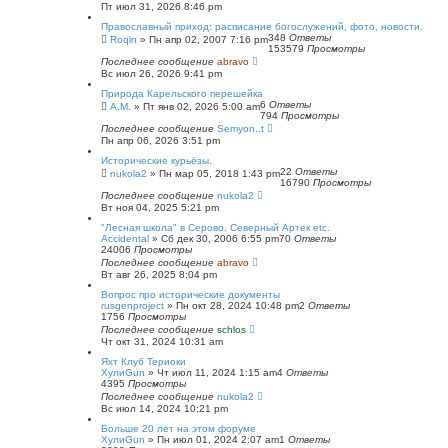
Пт июл 31, 2026 8:46 pm
Православный приход: расписание богослужений, фото, новости.
348
Ответы
Roqin
»
Пн апр 02, 2007 7:16 pm
153579
Просмотры
Последнее сообщение
abravo
Вс июл 26, 2026 9:41 pm
Природа Карельского перешейка
6
Ответы
А.М.
»
Пт янв 02, 2026 5:00 am
794
Просмотры
Последнее сообщение
Semyon..t
Пн апр 06, 2026 3:51 pm
Исторические курьёзы.
22
Ответы
nukola2
»
Пн мар 05, 2018 1:43 pm
16790
Просмотры
Последнее сообщение
nukola2
Вт ноя 04, 2025 5:21 pm
"Лесная школа" в Серово, Северный Артек etc.
Accidental
»
Сб дек 30, 2006 6:55 pm
70
Ответы
24006
Просмотры
Последнее сообщение
abravo
Вт авг 26, 2025 8:04 pm
Вопрос про исторические документы
rusgenproject
»
Пн окт 28, 2024 10:48 pm
2
Ответы
1756
Просмотры
Последнее сообщение
schlos
Чт окт 31, 2024 10:31 am
Яхт Клуб Териоки
ХулиGun
»
Чт июл 11, 2024 1:15 am
4
Ответы
4395
Просмотры
Последнее сообщение
nukola2
Вс июл 14, 2024 10:21 pm
Больше 20 лет на этом форуме
ХулиGun
»
Пн июл 01, 2024 2:07 am
1
Ответы