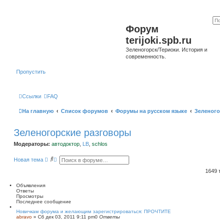
Форум
terijoki.spb.ru
Зеленогорск/Териоки. История и
современность.
Пропустить
Ссылки
FAQ
На главную
Список форумов
Форумы на русском языке
Зеленого
Зеленогорские разговоры
Модераторы:
автодоктор
,
LB
,
schlos
П
Р
Новая тема
о
а
и
с
1649
с
ш
к
и
Объявления
р
Ответы
е
Просмотры
н
Последнее сообщение
н
ы
Новичкам форума и желающим зарегистрироваться: ПРОЧТИТЕ
abravo
»
Сб дек 03, 2011 9:11 pm
й
0
Ответы