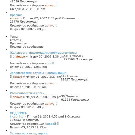
43536
Просмотры
п
Последнее сообщение
о
abravo
Сб дек 03, 2011 9:11 pm
и
с
Правила
к
abravo
»
Пт фев 02, 2007 2:03 pm
0
Ответы
27770
Просмотры
Последнее сообщение
abravo
Пт фев 02, 2007 2:03 pm
Темы
Ответы
Просмотры
Последнее сообщение
Жел.дорога: информация,проблемы,вопросы
510
Ответы
abravo
»
Чт дек 06, 2007 3:36 pm
297568
Просмотры
Последнее сообщение
andr
Пт окт 18, 2019 12:49 pm
Зеленогорские службы и организации
61
Ответы
abravo
»
Чт окт 21, 2010 2:37 pm
91927
Просмотры
Последнее сообщение
abravo
Вт окт 15, 2019 11:53 am
Разыскивается человек
30
Ответы
abravo
»
Чт дек 27, 2007 8:55 pm
61558
Просмотры
Последнее сообщение
abravo
Пт фев 03, 2017 6:49 pm
ПОДВОЗКА
incogni-to
»
Пт ноя 21, 2008 4:52 pm
88
Ответы
135843
Просмотры
Последнее сообщение
Андрей
Вс июл 05, 2015 12:15 am
Зеленогорская медицина