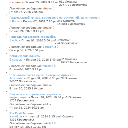
611
Ответы
abravo
»
Пн май 25, 2009 9:47 am
207772
Просмотры
Последнее сообщение
abravo
Пт авг 07, 2026 7:55 pm
Православный приход: расписание богослужений, фото, новости.
348
Ответы
Roqin
»
Пн апр 02, 2007 7:16 pm
153584
Просмотры
Последнее сообщение
abravo
Вс июл 26, 2026 9:41 pm
Природа Карельского перешейка
6
Ответы
А.М.
»
Пт янв 02, 2026 5:00 am
794
Просмотры
Последнее сообщение
Semyon..t
Пн апр 06, 2026 3:51 pm
Исторические курьёзы.
22
Ответы
nukola2
»
Пн мар 05, 2018 1:43 pm
16792
Просмотры
Последнее сообщение
nukola2
Вт ноя 04, 2025 5:21 pm
"Лесная школа" в Серово, Северный Артек etc.
Accidental
»
Сб дек 30, 2006 6:55 pm
70
Ответы
24007
Просмотры
Последнее сообщение
abravo
Вт авг 26, 2025 8:04 pm
Вопрос про исторические документы
rusgenproject
»
Пн окт 28, 2024 10:48 pm
2
Ответы
1757
Просмотры
Последнее сообщение
schlos
Чт окт 31, 2024 10:31 am
Яхт Клуб Териоки
ХулиGun
»
Чт июл 11, 2024 1:15 am
4
Ответы
4396
Просмотры
Последнее сообщение
nukola2
Вс июл 14, 2024 10:21 pm