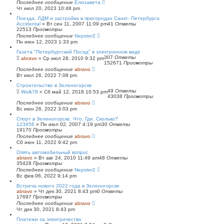
Последнее сообщение
Елизавета
Чт июл 20, 2023 10:48 pm
Поезда, ЛДМ и застройка в пригородах Санкт- Петербурга
Accidental
»
Вт сен 11, 2007 11:09 pm
41
Ответы
22513
Просмотры
Последнее сообщение
Nepster2
Пн июн 12, 2023 1:33 pm
Газета "Петербургский Посад" в электронном виде
307
Ответы
abravo
»
Ср июл 28, 2010 9:32 pm
152671
Просмотры
Последнее сообщение
abravo
Вт июл 26, 2022 7:08 pm
Строительство в Зеленогорске
49
Ответы
Wolk78
»
Сб май 12, 2018 10:53 pm
43038
Просмотры
Последнее сообщение
abravo
Вс июн 26, 2022 3:03 pm
Спорт в Зеленогорске. Что, Где, Сколько?
123456
»
Пн июл 02, 2007 4:19 pm
30
Ответы
19170
Просмотры
Последнее сообщение
abravo
Сб июн 11, 2022 9:42 pm
Опять автомобильный вопрос
abravo
»
Вт авг 24, 2010 11:49 am
48
Ответы
35428
Просмотры
Последнее сообщение
Nepster2
Вс фев 06, 2022 9:14 pm
Встреча нового 2022 года в Зеленогорске
abravo
»
Чт дек 30, 2021 8:43 pm
0
Ответы
17697
Просмотры
Последнее сообщение
abravo
Чт дек 30, 2021 8:43 pm
Платежи за электричество