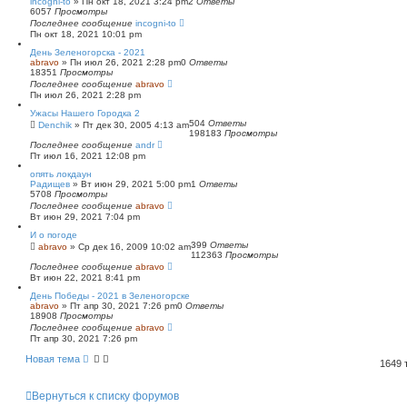
incogni-to
»
Пн окт 18, 2021 3:24 pm
2
Ответы
6057
Просмотры
Последнее сообщение
incogni-to
Пн окт 18, 2021 10:01 pm
День Зеленогорска - 2021
abravo
»
Пн июл 26, 2021 2:28 pm
0
Ответы
18351
Просмотры
Последнее сообщение
abravo
Пн июл 26, 2021 2:28 pm
Ужасы Нашего Городка 2
504
Ответы
Denchik
»
Пт дек 30, 2005 4:13 am
198183
Просмотры
Последнее сообщение
andr
Пт июл 16, 2021 12:08 pm
опять локдаун
Радищев
»
Вт июн 29, 2021 5:00 pm
1
Ответы
5708
Просмотры
Последнее сообщение
abravo
Вт июн 29, 2021 7:04 pm
И о погоде
399
Ответы
abravo
»
Ср дек 16, 2009 10:02 am
112363
Просмотры
Последнее сообщение
abravo
Вт июн 22, 2021 8:41 pm
День Победы - 2021 в Зеленогорске
abravo
»
Пт апр 30, 2021 7:26 pm
0
Ответы
18908
Просмотры
Последнее сообщение
abravo
Пт апр 30, 2021 7:26 pm
Новая тема
1649
Вернуться к списку форумов