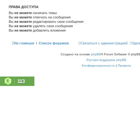
ПРАВА ДОСТУПА
Вы
не можете
начинать темы
Вы
не можете
отвечать на сообщения
Вы
не можете
редактировать свои сообщения
Вы
не можете
удалять свои сообщения
Вы
не можете
добавлять вложения
На главную
Список форумов
Связаться с администрацией
Удал
Создано на основе
phpBB
® Forum Software © phpBB
Русская поддержка phpBB
Конфиденциальность
|
Правила
113