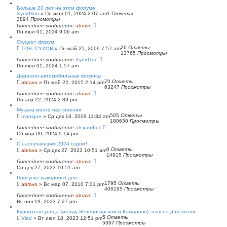
Больше 20 лет на этом форуме
ХулиGun
»
Пн июл 01, 2024 2:07 am
1
Ответы
3894
Просмотры
Последнее сообщение
abravo
Пн июл 01, 2024 9:06 am
Скудеет форум
26
Ответы
TOB. CYXOB
»
Пн май 25, 2009 7:57 am
13765
Просмотры
Последнее сообщение
ХулиGun
Пн июл 01, 2024 1:57 am
Дорожно-автомобильные вопросы.
70
Ответы
abravo
»
Пт май 22, 2015 2:14 pm
63247
Просмотры
Последнее сообщение
abravo
Пн апр 22, 2024 2:39 pm
Музыка моего настроения
505
Ответы
manique
»
Ср дек 16, 2009 11:34 am
180630
Просмотры
Последнее сообщение
alexandrus
Сб мар 09, 2024 9:14 pm
С наступающим 2024 годом!
0
Ответы
abravo
»
Ср дек 27, 2023 10:51 am
14915
Просмотры
Последнее сообщение
abravo
Ср дек 27, 2023 10:51 am
Прогулка выходного дня
1795
Ответы
abravo
»
Вс мар 07, 2010 7:01 pm
406195
Просмотры
Последнее сообщение
abravo
Вс ноя 19, 2023 7:27 pm
Курортная улица (между Зеленогорском и Комарово): опасно для жизни
5
Ответы
Vlad
»
Вт июл 18, 2023 12:51 pm
5397
Просмотры