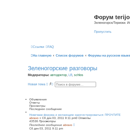
Форум terijo
Зеленогорск/Териоки. И
Пропустить
Ссылки
FAQ
На главную
Список форумов
Форумы на русском язык
Зеленогорские разговоры
Модераторы:
автодоктор
,
LB
,
schlos
П
Р
Новая тема
о
а
и
с
с
ш
к
и
Объявления
р
Ответы
е
Просмотры
н
Последнее сообщение
н
ы
Новичкам форума и желающим зарегистрироваться: ПРОЧТИТЕ
abravo
»
Сб дек 03, 2011 9:11 pm
й
0
Ответы
43536
Просмотры
п
Последнее сообщение
о
abravo
Сб дек 03, 2011 9:11 pm
и