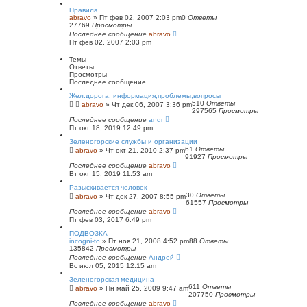
с
Правила
к
abravo
»
Пт фев 02, 2007 2:03 pm
0
Ответы
27769
Просмотры
Последнее сообщение
abravo
Пт фев 02, 2007 2:03 pm
Темы
Ответы
Просмотры
Последнее сообщение
Жел.дорога: информация,проблемы,вопросы
510
Ответы
abravo
»
Чт дек 06, 2007 3:36 pm
297565
Просмотры
Последнее сообщение
andr
Пт окт 18, 2019 12:49 pm
Зеленогорские службы и организации
61
Ответы
abravo
»
Чт окт 21, 2010 2:37 pm
91927
Просмотры
Последнее сообщение
abravo
Вт окт 15, 2019 11:53 am
Разыскивается человек
30
Ответы
abravo
»
Чт дек 27, 2007 8:55 pm
61557
Просмотры
Последнее сообщение
abravo
Пт фев 03, 2017 6:49 pm
ПОДВОЗКА
incogni-to
»
Пт ноя 21, 2008 4:52 pm
88
Ответы
135842
Просмотры
Последнее сообщение
Андрей
Вс июл 05, 2015 12:15 am
Зеленогорская медицина
611
Ответы
abravo
»
Пн май 25, 2009 9:47 am
207750
Просмотры
Последнее сообщение
abravo