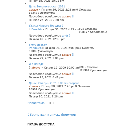
Пн окт 18, 2021 10:01 pm
День Зеленогорска - 2021
abravo
»
Пн июл 26, 2021 2:28 pm
0
Ответы
18348
Просмотры
Последнее сообщение
abravo
Пн июл 26, 2021 2:28 pm
Ужасы Нашего Городка 2
504
Ответы
Denchik
»
Пт дек 30, 2005 4:13 am
198177
Просмотры
Последнее сообщение
andr
Пт июл 16, 2021 12:08 pm
опять локдаун
Радищев
»
Вт июн 29, 2021 5:00 pm
1
Ответы
5708
Просмотры
Последнее сообщение
abravo
Вт июн 29, 2021 7:04 pm
И о погоде
399
Ответы
abravo
»
Ср дек 16, 2009 10:02 am
112361
Просмотры
Последнее сообщение
abravo
Вт июн 22, 2021 8:41 pm
День Победы - 2021 в Зеленогорске
abravo
»
Пт апр 30, 2021 7:26 pm
0
Ответы
18907
Просмотры
Последнее сообщение
abravo
Пт апр 30, 2021 7:26 pm
Новая тема
Вернуться к списку форумов
ПРАВА ДОСТУПА