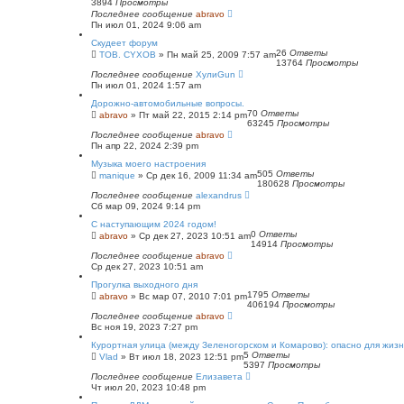
3894
Просмотры
Последнее сообщение
abravo
Пн июл 01, 2024 9:06 am
Скудеет форум
26
Ответы
TOB. CYXOB
»
Пн май 25, 2009 7:57 am
13764
Просмотры
Последнее сообщение
ХулиGun
Пн июл 01, 2024 1:57 am
Дорожно-автомобильные вопросы.
70
Ответы
abravo
»
Пт май 22, 2015 2:14 pm
63245
Просмотры
Последнее сообщение
abravo
Пн апр 22, 2024 2:39 pm
Музыка моего настроения
505
Ответы
manique
»
Ср дек 16, 2009 11:34 am
180628
Просмотры
Последнее сообщение
alexandrus
Сб мар 09, 2024 9:14 pm
С наступающим 2024 годом!
0
Ответы
abravo
»
Ср дек 27, 2023 10:51 am
14914
Просмотры
Последнее сообщение
abravo
Ср дек 27, 2023 10:51 am
Прогулка выходного дня
1795
Ответы
abravo
»
Вс мар 07, 2010 7:01 pm
406194
Просмотры
Последнее сообщение
abravo
Вс ноя 19, 2023 7:27 pm
Курортная улица (между Зеленогорском и Комарово): опасно для жиз
5
Ответы
Vlad
»
Вт июл 18, 2023 12:51 pm
5397
Просмотры
Последнее сообщение
Елизавета
Чт июл 20, 2023 10:48 pm