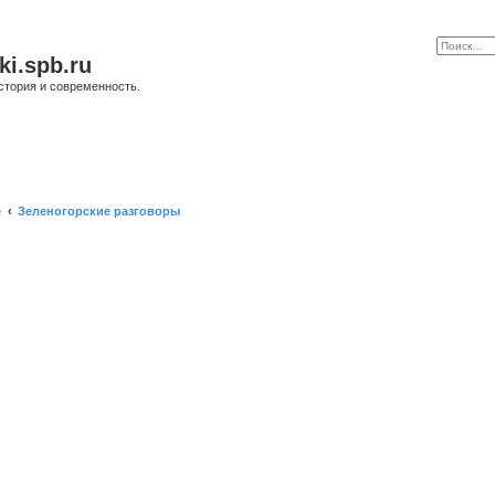
ki.spb.ru
стория и современность.
е
Зеленогорские разговоры