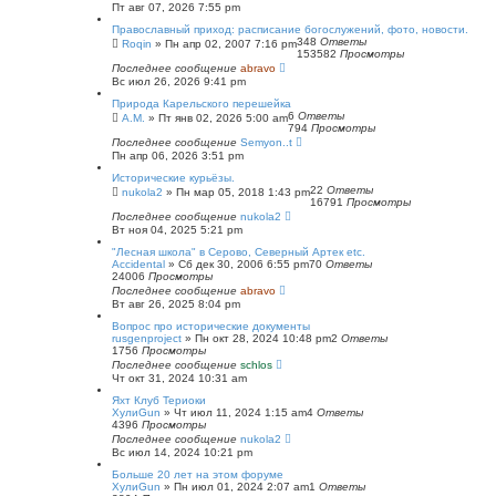
Пт авг 07, 2026 7:55 pm
Православный приход: расписание богослужений, фото, новости.
348
Ответы
Roqin
»
Пн апр 02, 2007 7:16 pm
153582
Просмотры
Последнее сообщение
abravo
Вс июл 26, 2026 9:41 pm
Природа Карельского перешейка
6
Ответы
А.М.
»
Пт янв 02, 2026 5:00 am
794
Просмотры
Последнее сообщение
Semyon..t
Пн апр 06, 2026 3:51 pm
Исторические курьёзы.
22
Ответы
nukola2
»
Пн мар 05, 2018 1:43 pm
16791
Просмотры
Последнее сообщение
nukola2
Вт ноя 04, 2025 5:21 pm
"Лесная школа" в Серово, Северный Артек etc.
Accidental
»
Сб дек 30, 2006 6:55 pm
70
Ответы
24006
Просмотры
Последнее сообщение
abravo
Вт авг 26, 2025 8:04 pm
Вопрос про исторические документы
rusgenproject
»
Пн окт 28, 2024 10:48 pm
2
Ответы
1756
Просмотры
Последнее сообщение
schlos
Чт окт 31, 2024 10:31 am
Яхт Клуб Териоки
ХулиGun
»
Чт июл 11, 2024 1:15 am
4
Ответы
4396
Просмотры
Последнее сообщение
nukola2
Вс июл 14, 2024 10:21 pm
Больше 20 лет на этом форуме
ХулиGun
»
Пн июл 01, 2024 2:07 am
1
Ответы