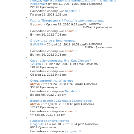
Поезда, ЛДМ и застройка в пригородах Санкт- Петербурга
Accidental
»
Вт сен 11, 2007 11:09 pm
41
Ответы
22513
Просмотры
Последнее сообщение
Nepster2
Пн июн 12, 2023 1:33 pm
Газета "Петербургский Посад" в электронном виде
307
Ответы
abravo
»
Ср июл 28, 2010 9:32 pm
152670
Просмотры
Последнее сообщение
abravo
Вт июл 26, 2022 7:08 pm
Строительство в Зеленогорске
49
Ответы
Wolk78
»
Сб май 12, 2018 10:53 pm
43037
Просмотры
Последнее сообщение
abravo
Вс июн 26, 2022 3:03 pm
Спорт в Зеленогорске. Что, Где, Сколько?
123456
»
Пн июл 02, 2007 4:19 pm
30
Ответы
19170
Просмотры
Последнее сообщение
abravo
Сб июн 11, 2022 9:42 pm
Опять автомобильный вопрос
abravo
»
Вт авг 24, 2010 11:49 am
48
Ответы
35428
Просмотры
Последнее сообщение
Nepster2
Вс фев 06, 2022 9:14 pm
Встреча нового 2022 года в Зеленогорске
abravo
»
Чт дек 30, 2021 8:43 pm
0
Ответы
17697
Просмотры
Последнее сообщение
abravo
Чт дек 30, 2021 8:43 pm
Платежи за электричество
incogni-to
»
Пн окт 18, 2021 3:24 pm
2
Ответы
6057
Просмотры
Последнее сообщение
incogni-to