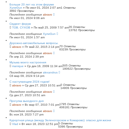
Больше 20 лет на этом форуме
ХулиGun
»
Пн июл 01, 2024 2:07 am
1
Ответы
3892
Просмотры
Последнее сообщение
abravo
Пн июл 01, 2024 9:06 am
Скудеет форум
26
Ответы
TOB. CYXOB
»
Пн май 25, 2009 7:57 am
13762
Просмотры
Последнее сообщение
ХулиGun
Пн июл 01, 2024 1:57 am
Дорожно-автомобильные вопросы.
70
Ответы
abravo
»
Пт май 22, 2015 2:14 pm
63239
Просмотры
Последнее сообщение
abravo
Пн апр 22, 2024 2:39 pm
Музыка моего настроения
505
Ответы
manique
»
Ср дек 16, 2009 11:34 am
180622
Просмотры
Последнее сообщение
alexandrus
Сб мар 09, 2024 9:14 pm
С наступающим 2024 годом!
0
Ответы
abravo
»
Ср дек 27, 2023 10:51 am
14909
Просмотры
Последнее сообщение
abravo
Ср дек 27, 2023 10:51 am
Прогулка выходного дня
1795
Ответы
abravo
»
Вс мар 07, 2010 7:01 pm
406181
Просмотры
Последнее сообщение
abravo
Вс ноя 19, 2023 7:27 pm
Курортная улица (между Зеленогорском и Комарово): опасно для жизни
5
Ответы
Vlad
»
Вт июл 18, 2023 12:51 pm
5396
Просмотры