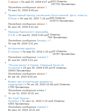
610
Ответы
abravo
»
Пн май 25, 2009 9:47 am
207702
Просмотры
Последнее сообщение
abravo
Пт июл 31, 2026 8:46 pm
Православный приход: расписание богослужений, фото, новости.
348
Ответы
Roqin
»
Пн апр 02, 2007 7:16 pm
153573
Просмотры
Последнее сообщение
abravo
Вс июл 26, 2026 9:41 pm
Природа Карельского перешейка
6
Ответы
А.М.
»
Пт янв 02, 2026 5:00 am
794
Просмотры
Последнее сообщение
Semyon..t
Пн апр 06, 2026 3:51 pm
Исторические курьёзы.
22
Ответы
nukola2
»
Пн мар 05, 2018 1:43 pm
16787
Просмотры
Последнее сообщение
nukola2
Вт ноя 04, 2025 5:21 pm
"Лесная школа" в Серово, Северный Артек etc.
Accidental
»
Сб дек 30, 2006 6:55 pm
70
Ответы
24003
Просмотры
Последнее сообщение
abravo
Вт авг 26, 2025 8:04 pm
Вопрос про исторические документы
rusgenproject
»
Пн окт 28, 2024 10:48 pm
2
Ответы
1756
Просмотры
Последнее сообщение
schlos
Чт окт 31, 2024 10:31 am
Яхт Клуб Териоки
ХулиGun
»
Чт июл 11, 2024 1:15 am
4
Ответы
4393
Просмотры
Последнее сообщение
nukola2
Вс июл 14, 2024 10:21 pm