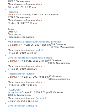
43532
Просмотры
п
Последнее сообщение
о
abravo
Сб дек 03, 2011 9:11 pm
и
с
Правила
к
abravo
»
Пт фев 02, 2007 2:03 pm
0
Ответы
27769
Просмотры
Последнее сообщение
abravo
Пт фев 02, 2007 2:03 pm
Темы
Ответы
Просмотры
Последнее сообщение
Жел.дорога: информация,проблемы,вопросы
510
Ответы
abravo
»
Чт дек 06, 2007 3:36 pm
297563
Просмотры
Последнее сообщение
andr
Пт окт 18, 2019 12:49 pm
Зеленогорские службы и организации
61
Ответы
abravo
»
Чт окт 21, 2010 2:37 pm
91923
Просмотры
Последнее сообщение
abravo
Вт окт 15, 2019 11:53 am
Разыскивается человек
30
Ответы
abravo
»
Чт дек 27, 2007 8:55 pm
61554
Просмотры
Последнее сообщение
abravo
Пт фев 03, 2017 6:49 pm
ПОДВОЗКА
incogni-to
»
Пт ноя 21, 2008 4:52 pm
88
Ответы
135837
Просмотры
Последнее сообщение
Андрей
Вс июл 05, 2015 12:15 am
Зеленогорская медицина