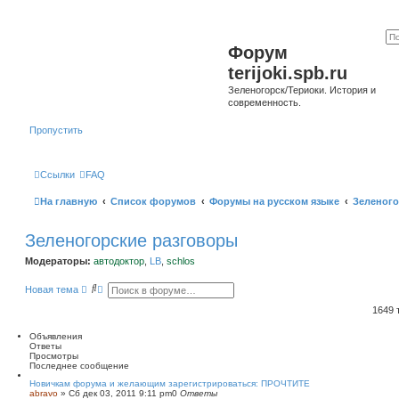
Форум
terijoki.spb.ru
Зеленогорск/Териоки. История и
современность.
Пропустить
Ссылки
FAQ
На главную
Список форумов
Форумы на русском языке
Зеленого
Зеленогорские разговоры
Модераторы:
автодоктор
,
LB
,
schlos
П
Р
Новая тема
о
а
и
с
1649
с
ш
к
и
Объявления
р
Ответы
е
Просмотры
н
Последнее сообщение
н
ы
Новичкам форума и желающим зарегистрироваться: ПРОЧТИТЕ
abravo
»
Сб дек 03, 2011 9:11 pm
й
0
Ответы