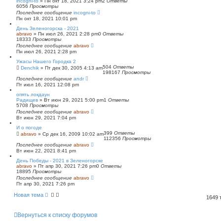
incogni-to
»
Пн окт 18, 2021 3:24 pm
2
Ответы
6056
Просмотры
Последнее сообщение
incogni-to
Пн окт 18, 2021 10:01 pm
День Зеленогорска - 2021
abravo
»
Пн июл 26, 2021 2:28 pm
0
Ответы
18333
Просмотры
Последнее сообщение
abravo
Пн июл 26, 2021 2:28 pm
Ужасы Нашего Городка 2
504
Ответы
Denchik
»
Пт дек 30, 2005 4:13 am
198167
Просмотры
Последнее сообщение
andr
Пт июл 16, 2021 12:08 pm
опять локдаун
Радищев
»
Вт июн 29, 2021 5:00 pm
1
Ответы
5708
Просмотры
Последнее сообщение
abravo
Вт июн 29, 2021 7:04 pm
И о погоде
399
Ответы
abravo
»
Ср дек 16, 2009 10:02 am
112356
Просмотры
Последнее сообщение
abravo
Вт июн 22, 2021 8:41 pm
День Победы - 2021 в Зеленогорске
abravo
»
Пт апр 30, 2021 7:26 pm
0
Ответы
18895
Просмотры
Последнее сообщение
abravo
Пт апр 30, 2021 7:26 pm
Новая тема
1649
Вернуться к списку форумов