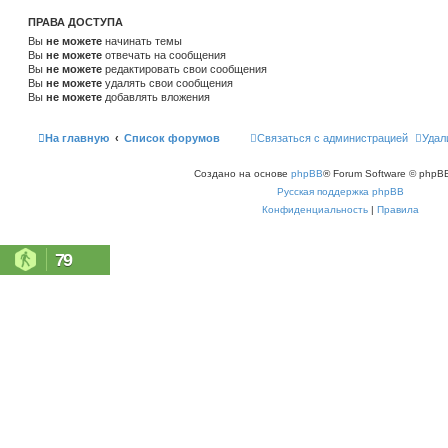
ПРАВА ДОСТУПА
Вы
не можете
начинать темы
Вы
не можете
отвечать на сообщения
Вы
не можете
редактировать свои сообщения
Вы
не можете
удалять свои сообщения
Вы
не можете
добавлять вложения
На главную
Список форумов
Связаться с администрацией
Удал
Создано на основе
phpBB
® Forum Software © phpBB
Русская поддержка phpBB
Конфиденциальность
|
Правила
79