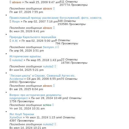
611
Ответы
abravo
»
Пн май 25, 2009 9:47 am
207774
Просмотры
Последнее сообщение
abravo
Пт авг 07, 2026 7:55 pm
Православный приход: расписание богослужений, фото, новости.
348
Ответы
Roqin
»
Пн апр 02, 2007 7:16 pm
153586
Просмотры
Последнее сообщение
abravo
Вс июл 26, 2026 9:41 pm
Природа Карельского перешейка
6
Ответы
А.М.
»
Пт янв 02, 2026 5:00 am
794
Просмотры
Последнее сообщение
Semyon..t
Пн апр 06, 2026 3:51 pm
Исторические курьёзы.
22
Ответы
nukola2
»
Пн мар 05, 2018 1:43 pm
16794
Просмотры
Последнее сообщение
nukola2
Вт ноя 04, 2025 5:21 pm
"Лесная школа" в Серово, Северный Артек etc.
Accidental
»
Сб дек 30, 2006 6:55 pm
70
Ответы
24011
Просмотры
Последнее сообщение
abravo
Вт авг 26, 2025 8:04 pm
Вопрос про исторические документы
rusgenproject
»
Пн окт 28, 2024 10:48 pm
2
Ответы
1759
Просмотры
Последнее сообщение
schlos
Чт окт 31, 2024 10:31 am
Яхт Клуб Териоки
ХулиGun
»
Чт июл 11, 2024 1:15 am
4
Ответы
4397
Просмотры
Последнее сообщение
nukola2
Вс июл 14, 2024 10:21 pm