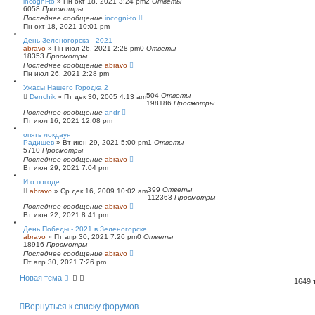
incogni-to
»
Пн окт 18, 2021 3:24 pm
2
Ответы
6058
Просмотры
Последнее сообщение
incogni-to
Пн окт 18, 2021 10:01 pm
День Зеленогорска - 2021
abravo
»
Пн июл 26, 2021 2:28 pm
0
Ответы
18353
Просмотры
Последнее сообщение
abravo
Пн июл 26, 2021 2:28 pm
Ужасы Нашего Городка 2
504
Ответы
Denchik
»
Пт дек 30, 2005 4:13 am
198186
Просмотры
Последнее сообщение
andr
Пт июл 16, 2021 12:08 pm
опять локдаун
Радищев
»
Вт июн 29, 2021 5:00 pm
1
Ответы
5710
Просмотры
Последнее сообщение
abravo
Вт июн 29, 2021 7:04 pm
И о погоде
399
Ответы
abravo
»
Ср дек 16, 2009 10:02 am
112363
Просмотры
Последнее сообщение
abravo
Вт июн 22, 2021 8:41 pm
День Победы - 2021 в Зеленогорске
abravo
»
Пт апр 30, 2021 7:26 pm
0
Ответы
18916
Просмотры
Последнее сообщение
abravo
Пт апр 30, 2021 7:26 pm
Новая тема
1649
Вернуться к списку форумов