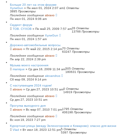
Больше 20 лет на этом форуме
ХулиGun
»
Пн июл 01, 2024 2:07 am
1
Ответы
3895
Просмотры
Последнее сообщение
abravo
Пн июл 01, 2024 9:06 am
Скудеет форум
26
Ответы
TOB. CYXOB
»
Пн май 25, 2009 7:57 am
13766
Просмотры
Последнее сообщение
ХулиGun
Пн июл 01, 2024 1:57 am
Дорожно-автомобильные вопросы.
70
Ответы
abravo
»
Пт май 22, 2015 2:14 pm
63247
Просмотры
Последнее сообщение
abravo
Пн апр 22, 2024 2:39 pm
Музыка моего настроения
505
Ответы
manique
»
Ср дек 16, 2009 11:34 am
180631
Просмотры
Последнее сообщение
alexandrus
Сб мар 09, 2024 9:14 pm
С наступающим 2024 годом!
0
Ответы
abravo
»
Ср дек 27, 2023 10:51 am
14919
Просмотры
Последнее сообщение
abravo
Ср дек 27, 2023 10:51 am
Прогулка выходного дня
1795
Ответы
abravo
»
Вс мар 07, 2010 7:01 pm
406198
Просмотры
Последнее сообщение
abravo
Вс ноя 19, 2023 7:27 pm
Курортная улица (между Зеленогорском и Комарово): опасно для жизни
5
Ответы
Vlad
»
Вт июл 18, 2023 12:51 pm
5397
Просмотры