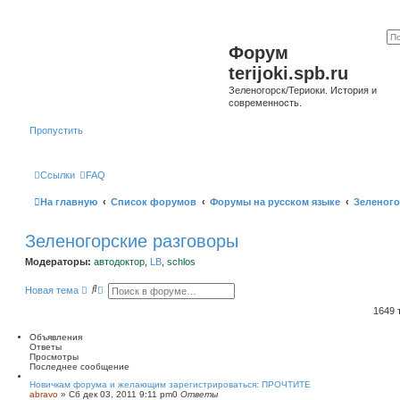
Форум
terijoki.spb.ru
Зеленогорск/Териоки. История и
современность.
Пропустить
Ссылки
FAQ
На главную
Список форумов
Форумы на русском языке
Зеленого
Зеленогорские разговоры
Модераторы:
автодоктор
,
LB
,
schlos
П
Р
Новая тема
о
а
и
с
1649
с
ш
к
и
Объявления
р
Ответы
е
Просмотры
н
Последнее сообщение
н
ы
Новичкам форума и желающим зарегистрироваться: ПРОЧТИТЕ
abravo
»
Сб дек 03, 2011 9:11 pm
й
0
Ответы