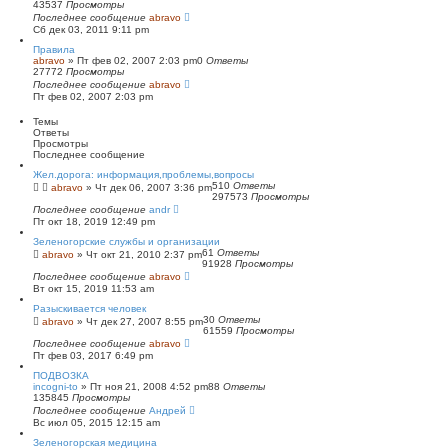
43537
Просмотры
п
Последнее сообщение
о
abravo
Сб дек 03, 2011 9:11 pm
и
с
Правила
к
abravo
»
Пт фев 02, 2007 2:03 pm
0
Ответы
27772
Просмотры
Последнее сообщение
abravo
Пт фев 02, 2007 2:03 pm
Темы
Ответы
Просмотры
Последнее сообщение
Жел.дорога: информация,проблемы,вопросы
510
Ответы
abravo
»
Чт дек 06, 2007 3:36 pm
297573
Просмотры
Последнее сообщение
andr
Пт окт 18, 2019 12:49 pm
Зеленогорские службы и организации
61
Ответы
abravo
»
Чт окт 21, 2010 2:37 pm
91928
Просмотры
Последнее сообщение
abravo
Вт окт 15, 2019 11:53 am
Разыскивается человек
30
Ответы
abravo
»
Чт дек 27, 2007 8:55 pm
61559
Просмотры
Последнее сообщение
abravo
Пт фев 03, 2017 6:49 pm
ПОДВОЗКА
incogni-to
»
Пт ноя 21, 2008 4:52 pm
88
Ответы
135845
Просмотры
Последнее сообщение
Андрей
Вс июл 05, 2015 12:15 am
Зеленогорская медицина