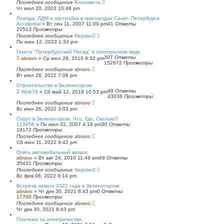
Последнее сообщение
Елизавета
Чт июл 20, 2023 10:48 pm
Поезда, ЛДМ и застройка в пригородах Санкт- Петербурга
Accidental
»
Вт сен 11, 2007 11:09 pm
41
Ответы
22513
Просмотры
Последнее сообщение
Nepster2
Пн июн 12, 2023 1:33 pm
Газета "Петербургский Посад" в электронном виде
307
Ответы
abravo
»
Ср июл 28, 2010 9:32 pm
152672
Просмотры
Последнее сообщение
abravo
Вт июл 26, 2022 7:08 pm
Строительство в Зеленогорске
49
Ответы
Wolk78
»
Сб май 12, 2018 10:53 pm
43038
Просмотры
Последнее сообщение
abravo
Вс июн 26, 2022 3:03 pm
Спорт в Зеленогорске. Что, Где, Сколько?
123456
»
Пн июл 02, 2007 4:19 pm
30
Ответы
19172
Просмотры
Последнее сообщение
abravo
Сб июн 11, 2022 9:42 pm
Опять автомобильный вопрос
abravo
»
Вт авг 24, 2010 11:49 am
48
Ответы
35431
Просмотры
Последнее сообщение
Nepster2
Вс фев 06, 2022 9:14 pm
Встреча нового 2022 года в Зеленогорске
abravo
»
Чт дек 30, 2021 8:43 pm
0
Ответы
17700
Просмотры
Последнее сообщение
abravo
Чт дек 30, 2021 8:43 pm
Платежи за электричество