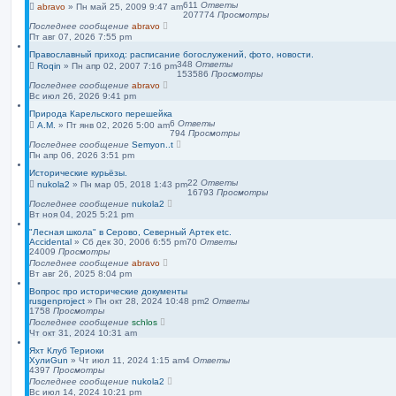
611
Ответы
abravo
»
Пн май 25, 2009 9:47 am
207774
Просмотры
Последнее сообщение
abravo
Пт авг 07, 2026 7:55 pm
Православный приход: расписание богослужений, фото, новости.
348
Ответы
Roqin
»
Пн апр 02, 2007 7:16 pm
153586
Просмотры
Последнее сообщение
abravo
Вс июл 26, 2026 9:41 pm
Природа Карельского перешейка
6
Ответы
А.М.
»
Пт янв 02, 2026 5:00 am
794
Просмотры
Последнее сообщение
Semyon..t
Пн апр 06, 2026 3:51 pm
Исторические курьёзы.
22
Ответы
nukola2
»
Пн мар 05, 2018 1:43 pm
16793
Просмотры
Последнее сообщение
nukola2
Вт ноя 04, 2025 5:21 pm
"Лесная школа" в Серово, Северный Артек etc.
Accidental
»
Сб дек 30, 2006 6:55 pm
70
Ответы
24009
Просмотры
Последнее сообщение
abravo
Вт авг 26, 2025 8:04 pm
Вопрос про исторические документы
rusgenproject
»
Пн окт 28, 2024 10:48 pm
2
Ответы
1758
Просмотры
Последнее сообщение
schlos
Чт окт 31, 2024 10:31 am
Яхт Клуб Териоки
ХулиGun
»
Чт июл 11, 2024 1:15 am
4
Ответы
4397
Просмотры
Последнее сообщение
nukola2
Вс июл 14, 2024 10:21 pm