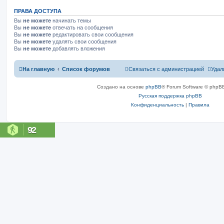
ПРАВА ДОСТУПА
Вы
не можете
начинать темы
Вы
не можете
отвечать на сообщения
Вы
не можете
редактировать свои сообщения
Вы
не можете
удалять свои сообщения
Вы
не можете
добавлять вложения
На главную
Список форумов
Связаться с администрацией
Удал
Создано на основе
phpBB
® Forum Software © phpBB
Русская поддержка phpBB
Конфиденциальность
|
Правила
92