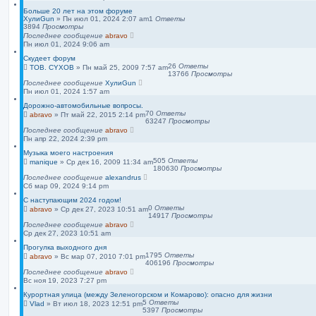
Больше 20 лет на этом форуме
ХулиGun
»
Пн июл 01, 2024 2:07 am
1
Ответы
3894
Просмотры
Последнее сообщение
abravo
Пн июл 01, 2024 9:06 am
Скудеет форум
26
Ответы
TOB. CYXOB
»
Пн май 25, 2009 7:57 am
13766
Просмотры
Последнее сообщение
ХулиGun
Пн июл 01, 2024 1:57 am
Дорожно-автомобильные вопросы.
70
Ответы
abravo
»
Пт май 22, 2015 2:14 pm
63247
Просмотры
Последнее сообщение
abravo
Пн апр 22, 2024 2:39 pm
Музыка моего настроения
505
Ответы
manique
»
Ср дек 16, 2009 11:34 am
180630
Просмотры
Последнее сообщение
alexandrus
Сб мар 09, 2024 9:14 pm
С наступающим 2024 годом!
0
Ответы
abravo
»
Ср дек 27, 2023 10:51 am
14917
Просмотры
Последнее сообщение
abravo
Ср дек 27, 2023 10:51 am
Прогулка выходного дня
1795
Ответы
abravo
»
Вс мар 07, 2010 7:01 pm
406196
Просмотры
Последнее сообщение
abravo
Вс ноя 19, 2023 7:27 pm
Курортная улица (между Зеленогорском и Комарово): опасно для жизни
5
Ответы
Vlad
»
Вт июл 18, 2023 12:51 pm
5397
Просмотры