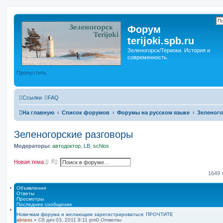
Форум
terijoki.spb.ru
Зеленогорск/Териоки. История и
современность.
Пропустить
Ссылки
FAQ
На главную
Список форумов
Форумы на русском языке
Зеленого
Зеленогорские разговоры
Модераторы:
автодоктор
,
LB
,
schlos
П
Р
Новая тема
о
а
и
с
1649
с
ш
к
и
Объявления
р
Ответы
е
Просмотры
н
Последнее сообщение
н
ы
Новичкам форума и желающим зарегистрироваться: ПРОЧТИТЕ
abravo
»
Сб дек 03, 2011 9:11 pm
й
0
Ответы