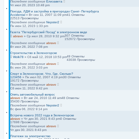
Последнее сообщение
Елизавета
Чт июл 20, 2023 10:48 pm
Поезда, ЛДМ и застройка в пригородах Санкт- Петербурга
Accidental
»
Вт сен 11, 2007 11:09 pm
41
Ответы
22513
Просмотры
Последнее сообщение
Nepster2
Пн июн 12, 2023 1:33 pm
Газета "Петербургский Посад" в электронном виде
307
Ответы
abravo
»
Ср июл 28, 2010 9:32 pm
152672
Просмотры
Последнее сообщение
abravo
Вт июл 26, 2022 7:08 pm
Строительство в Зеленогорске
49
Ответы
Wolk78
»
Сб май 12, 2018 10:53 pm
43038
Просмотры
Последнее сообщение
abravo
Вс июн 26, 2022 3:03 pm
Спорт в Зеленогорске. Что, Где, Сколько?
123456
»
Пн июл 02, 2007 4:19 pm
30
Ответы
19172
Просмотры
Последнее сообщение
abravo
Сб июн 11, 2022 9:42 pm
Опять автомобильный вопрос
abravo
»
Вт авг 24, 2010 11:49 am
48
Ответы
35430
Просмотры
Последнее сообщение
Nepster2
Вс фев 06, 2022 9:14 pm
Встреча нового 2022 года в Зеленогорске
abravo
»
Чт дек 30, 2021 8:43 pm
0
Ответы
17698
Просмотры
Последнее сообщение
abravo
Чт дек 30, 2021 8:43 pm
Платежи за электричество