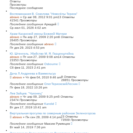
к
и
Ответы
р
Просмотры
е
Последнее сообщение
н
Воспоминания В. Соколова "Новосёлы Териок"
н
abravo
»
Ср авг 08, 2012 9:01 pm
13
Ответы
ы
41541
Просмотры
й
Последнее сообщение
Аркадий
п
Ср июл 01, 2026 4:02 am
о
и
Храм Казанской иконы Божией Матери
с
abravo
»
Пн апр 27, 2009 2:20 pm
6
Ответы
к
26405
Просмотры
Последнее сообщение
abravo
Пт дек 29, 2023 4:53 pm
Ю. Штенгель. Убийство М. Я. Герценштейна
abravo
»
Пт ноя 27, 2009 9:08 am
14
Ответы
23353
Просмотры
Последнее сообщение
Osbourne
Сб фев 11, 2023 2:41 pm
Дача Л.Андреева в Ваммельсуу
8
Ответы
abravo
»
Чт фев 04, 2010 9:46 am
28851
Просмотры
Последнее сообщение
ОлегТериокскийЛесник
Пт фев 18, 2022 10:26 pm
Лев Зайцев. "Чухонец"
abravo
»
Чт апр 09, 2009 9:25 pm
5
Ответы
23474
Просмотры
Последнее сообщение
Kandid
Вт дек 17, 2019 10:41 am
Виртуальная прогулка по северным районам Зеленогорска
23
Ответы
abravo
»
Пн сен 28, 2009 4:14 pm
73509
Просмотры
Последнее сообщение
Максим Румянцев
Вт май 14, 2019 7:36 pm