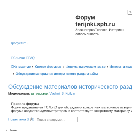
Форум
terijoki.spb.ru
Зеленогорск/Териоки. История и
современность.
Пропустить
Ссылки
FAQ
На главную
Список форумов
Форумы на русском языке
История и кра
Обсуждение материалов исторического раздела сайта
Обсуждение материалов исторического разд
Модераторы:
автодоктор
,
Vladimir S. Kotlyar
Правила форума
Форум предназначен ТОЛЬКО для обсуждения конкретных материалов историче
форума создается администратором и соответствует конкретному материалу и
П
Р
Новая тема
о
а
и
с
с
ш
Темы