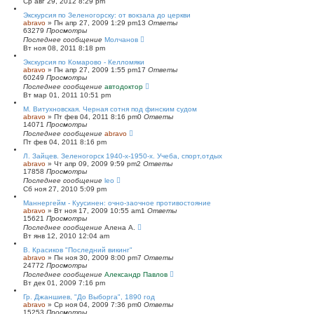
Ср авг 29, 2012 8:29 pm
Экскурсия по Зеленогорску: от вокзала до церкви
abravo
»
Пн апр 27, 2009 1:29 pm
13
Ответы
63279
Просмотры
Последнее сообщение
Молчанов
Вт ноя 08, 2011 8:18 pm
Экскурсия по Комарово - Келломяки
abravo
»
Пн апр 27, 2009 1:55 pm
17
Ответы
60249
Просмотры
Последнее сообщение
автодоктор
Вт мар 01, 2011 10:51 pm
М. Витухновская. Черная сотня под финским судом
abravo
»
Пт фев 04, 2011 8:16 pm
0
Ответы
14071
Просмотры
Последнее сообщение
abravo
Пт фев 04, 2011 8:16 pm
Л. Зайцев. Зеленогорск 1940-х-1950-х. Учеба, спорт,отдых
abravo
»
Чт апр 09, 2009 9:59 pm
2
Ответы
17858
Просмотры
Последнее сообщение
leo
Сб ноя 27, 2010 5:09 pm
Маннергейм - Куусинен: очно-заочное противостояние
abravo
»
Вт ноя 17, 2009 10:55 am
1
Ответы
15621
Просмотры
Последнее сообщение
Алена А.
Вт янв 12, 2010 12:04 am
В. Красиков "Последний викинг"
abravo
»
Пн ноя 30, 2009 8:00 pm
7
Ответы
24772
Просмотры
Последнее сообщение
Александр Павлов
Вт дек 01, 2009 7:16 pm
Гр. Джаншиев, "До Выборга", 1890 год
abravo
»
Ср ноя 04, 2009 7:36 pm
0
Ответы
15253
Просмотры