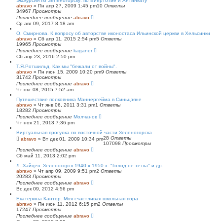
Экскурсия по Зеленогорску: по Виертотие и Антинкату
abravo
»
Пн апр 27, 2009 1:45 pm
10
Ответы
34967
Просмотры
Последнее сообщение
abravo
Ср авг 09, 2017 8:18 am
O. Смирнова. К вопросу об авторстве иконостаса Ильинской церкви в Хельсинки
abravo
»
Сб апр 11, 2015 2:54 pm
5
Ответы
19965
Просмотры
Последнее сообщение
kaganer
Сб апр 23, 2016 2:50 pm
Т.Я.Ротшильд. Как мы "бежали от войны".
abravo
»
Пн июн 15, 2009 10:20 pm
9
Ответы
31742
Просмотры
Последнее сообщение
abravo
Чт окт 08, 2015 7:52 am
Путешествие полковника Маннергейма в Синьцзяне
abravo
»
Чт янв 06, 2011 3:31 pm
1
Ответы
18282
Просмотры
Последнее сообщение
Молчанов
Чт ноя 21, 2013 7:36 pm
Виртуальная прогулка по восточной части Зеленогорска
28
Ответы
abravo
»
Вт дек 01, 2009 10:34 pm
107098
Просмотры
Последнее сообщение
abravo
Сб май 11, 2013 2:02 pm
Л. Зайцев. Зеленогорск 1940-х-1950-х. "Голод не тетка" и др.
abravo
»
Чт апр 09, 2009 9:51 pm
2
Ответы
20283
Просмотры
Последнее сообщение
abravo
Вс дек 09, 2012 4:56 pm
Екатерина Кантор. Моя счастливая школьная пора
abravo
»
Пн июн 11, 2012 6:15 pm
2
Ответы
17247
Просмотры
Последнее сообщение
abravo