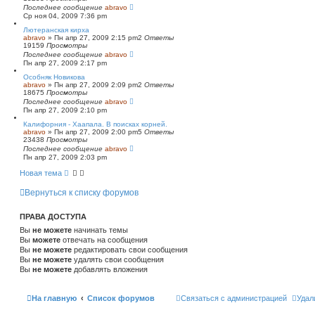
Последнее сообщение
abravo
Ср ноя 04, 2009 7:36 pm
Лютеранская кирха
abravo
»
Пн апр 27, 2009 2:15 pm
2
Ответы
19159
Просмотры
Последнее сообщение
abravo
Пн апр 27, 2009 2:17 pm
Особняк Новикова
abravo
»
Пн апр 27, 2009 2:09 pm
2
Ответы
18675
Просмотры
Последнее сообщение
abravo
Пн апр 27, 2009 2:10 pm
Калифорния - Хаапала. В поисках корней.
abravo
»
Пн апр 27, 2009 2:00 pm
5
Ответы
23438
Просмотры
Последнее сообщение
abravo
Пн апр 27, 2009 2:03 pm
Новая тема
Вернуться к списку форумов
ПРАВА ДОСТУПА
Вы
не можете
начинать темы
Вы
можете
отвечать на сообщения
Вы
не можете
редактировать свои сообщения
Вы
не можете
удалять свои сообщения
Вы
не можете
добавлять вложения
На главную
Список форумов
Связаться с администрацией
Удал