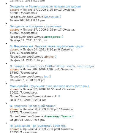
Ср авг 29, 2012 8:29 pm
Экскурсия по Зеленогорску: от вокзала до церкви
abravo
»
Пн апр 27, 2009 1:29 pm
13
Ответы
63281
Просмотры
Последнее сообщение
Молчанов
Вт ноя 08, 2011 8:18 pm
Экскурсия по Комарово - Келломяки
abravo
»
Пн апр 27, 2009 1:55 pm
17
Ответы
60252
Просмотры
Последнее сообщение
автодоктор
Вт мар 01, 2011 10:51 pm
М. Витухновская. Черная сотня под финским судом
abravo
»
Пт фев 04, 2011 8:16 pm
0
Ответы
14071
Просмотры
Последнее сообщение
abravo
Пт фев 04, 2011 8:16 pm
Л. Зайцев. Зеленогорск 1940-х-1950-х. Учеба, спорт,отдых
abravo
»
Чт апр 09, 2009 9:59 pm
2
Ответы
17862
Просмотры
Последнее сообщение
leo
Сб ноя 27, 2010 5:09 pm
Маннергейм - Куусинен: очно-заочное противостояние
abravo
»
Вт ноя 17, 2009 10:55 am
1
Ответы
15622
Просмотры
Последнее сообщение
Алена А.
Вт янв 12, 2010 12:04 am
В. Красиков "Последний викинг"
abravo
»
Пн ноя 30, 2009 8:00 pm
7
Ответы
24773
Просмотры
Последнее сообщение
Александр Павлов
Вт дек 01, 2009 7:16 pm
Гр. Джаншиев, "До Выборга", 1890 год
abravo
»
Ср ноя 04, 2009 7:36 pm
0
Ответы
15253
Просмотры