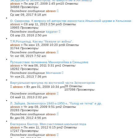
Экскурсия по Зеленогорску: по Виертотие и Антинкату
abravo
»
Пн апр 27, 2009 1:45 pm
10
Ответы
34968
Просмотры
Последнее сообщение
abravo
Ср авг 09, 2017 8:18 am
O. Смирнова. К вопросу об авторстве иконостаса Ильинской церкви в Хельсинки
abravo
»
Сб апр 11, 2015 2:54 pm
5
Ответы
19965
Просмотры
Последнее сообщение
kaganer
Сб апр 23, 2016 2:50 pm
Т.Я.Ротшильд. Как мы "бежали от войны".
abravo
»
Пн июн 15, 2009 10:20 pm
9
Ответы
31744
Просмотры
Последнее сообщение
abravo
Чт окт 08, 2015 7:52 am
Путешествие полковника Маннергейма в Синьцзяне
abravo
»
Чт янв 06, 2011 3:31 pm
1
Ответы
18282
Просмотры
Последнее сообщение
Молчанов
Чт ноя 21, 2013 7:36 pm
Виртуальная прогулка по восточной части Зеленогорска
28
Ответы
abravo
»
Вт дек 01, 2009 10:34 pm
107098
Просмотры
Последнее сообщение
abravo
Сб май 11, 2013 2:02 pm
Л. Зайцев. Зеленогорск 1940-х-1950-х. "Голод не тетка" и др.
abravo
»
Чт апр 09, 2009 9:51 pm
2
Ответы
20283
Просмотры
Последнее сообщение
abravo
Вс дек 09, 2012 4:56 pm
Екатерина Кантор. Моя счастливая школьная пора
abravo
»
Пн июн 11, 2012 6:15 pm
2
Ответы
17247
Просмотры
Последнее сообщение
abravo