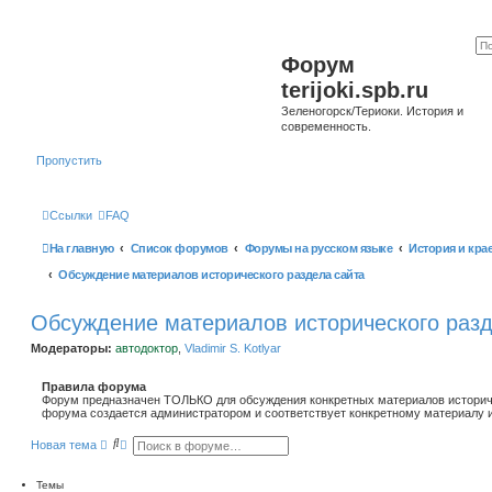
Форум
terijoki.spb.ru
Зеленогорск/Териоки. История и
современность.
Пропустить
Ссылки
FAQ
На главную
Список форумов
Форумы на русском языке
История и кра
Обсуждение материалов исторического раздела сайта
Обсуждение материалов исторического разд
Модераторы:
автодоктор
,
Vladimir S. Kotlyar
Правила форума
Форум предназначен ТОЛЬКО для обсуждения конкретных материалов историче
форума создается администратором и соответствует конкретному материалу и
П
Р
Новая тема
о
а
и
с
с
ш
Темы