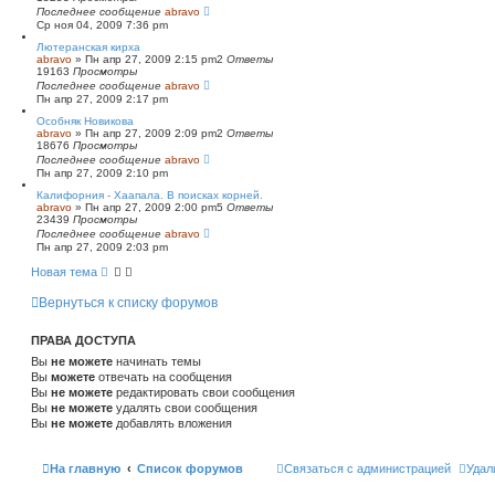
Последнее сообщение
abravo
Ср ноя 04, 2009 7:36 pm
Лютеранская кирха
abravo
»
Пн апр 27, 2009 2:15 pm
2
Ответы
19163
Просмотры
Последнее сообщение
abravo
Пн апр 27, 2009 2:17 pm
Особняк Новикова
abravo
»
Пн апр 27, 2009 2:09 pm
2
Ответы
18676
Просмотры
Последнее сообщение
abravo
Пн апр 27, 2009 2:10 pm
Калифорния - Хаапала. В поисках корней.
abravo
»
Пн апр 27, 2009 2:00 pm
5
Ответы
23439
Просмотры
Последнее сообщение
abravo
Пн апр 27, 2009 2:03 pm
Новая тема
Вернуться к списку форумов
ПРАВА ДОСТУПА
Вы
не можете
начинать темы
Вы
можете
отвечать на сообщения
Вы
не можете
редактировать свои сообщения
Вы
не можете
удалять свои сообщения
Вы
не можете
добавлять вложения
На главную
Список форумов
Связаться с администрацией
Удал