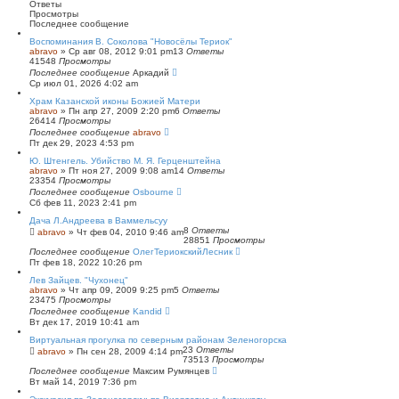
к
и
Ответы
р
Просмотры
е
Последнее сообщение
н
Воспоминания В. Соколова "Новосёлы Териок"
н
abravo
»
Ср авг 08, 2012 9:01 pm
13
Ответы
ы
41548
Просмотры
й
Последнее сообщение
Аркадий
п
Ср июл 01, 2026 4:02 am
о
и
Храм Казанской иконы Божией Матери
с
abravo
»
Пн апр 27, 2009 2:20 pm
6
Ответы
к
26414
Просмотры
Последнее сообщение
abravo
Пт дек 29, 2023 4:53 pm
Ю. Штенгель. Убийство М. Я. Герценштейна
abravo
»
Пт ноя 27, 2009 9:08 am
14
Ответы
23354
Просмотры
Последнее сообщение
Osbourne
Сб фев 11, 2023 2:41 pm
Дача Л.Андреева в Ваммельсуу
8
Ответы
abravo
»
Чт фев 04, 2010 9:46 am
28851
Просмотры
Последнее сообщение
ОлегТериокскийЛесник
Пт фев 18, 2022 10:26 pm
Лев Зайцев. "Чухонец"
abravo
»
Чт апр 09, 2009 9:25 pm
5
Ответы
23475
Просмотры
Последнее сообщение
Kandid
Вт дек 17, 2019 10:41 am
Виртуальная прогулка по северным районам Зеленогорска
23
Ответы
abravo
»
Пн сен 28, 2009 4:14 pm
73513
Просмотры
Последнее сообщение
Максим Румянцев
Вт май 14, 2019 7:36 pm