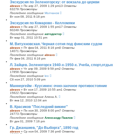
Экскурсия по Зеленогорску: от вокзала до церкви
abravo
»
Пн апр 27, 2009 1:29 pm
13
Ответы
63279
Просмотры
Последнее сообщение
Молчанов
Вт ноя 08, 2011 8:18 pm
Экскурсия по Комарово - Келломяки
abravo
»
Пн апр 27, 2009 1:55 pm
17
Ответы
60249
Просмотры
Последнее сообщение
автодоктор
Вт мар 01, 2011 10:51 pm
М. Витухновская. Черная сотня под финским судом
abravo
»
Пт фев 04, 2011 8:16 pm
0
Ответы
14071
Просмотры
Последнее сообщение
abravo
Пт фев 04, 2011 8:16 pm
Л. Зайцев. Зеленогорск 1940-х-1950-х. Учеба, спорт,отдых
abravo
»
Чт апр 09, 2009 9:59 pm
2
Ответы
17858
Просмотры
Последнее сообщение
leo
Сб ноя 27, 2010 5:09 pm
Маннергейм - Куусинен: очно-заочное противостояние
abravo
»
Вт ноя 17, 2009 10:55 am
1
Ответы
15622
Просмотры
Последнее сообщение
Алена А.
Вт янв 12, 2010 12:04 am
В. Красиков "Последний викинг"
abravo
»
Пн ноя 30, 2009 8:00 pm
7
Ответы
24773
Просмотры
Последнее сообщение
Александр Павлов
Вт дек 01, 2009 7:16 pm
Гр. Джаншиев, "До Выборга", 1890 год
abravo
»
Ср ноя 04, 2009 7:36 pm
0
Ответы