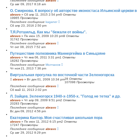
Последнее сообщение
abravo
Ср авг 09, 2017 8:18 am
O. Смирнова. К вопросу об авторстве иконостаса Ильинской церкви 
abravo
»
Сб апр 11, 2015 2:54 pm
5
Ответы
19965
Просмотры
Последнее сообщение
kaganer
Сб апр 23, 2016 2:50 pm
Т.Я.Ротшильд. Как мы "бежали от войны".
abravo
»
Пн июн 15, 2009 10:20 pm
9
Ответы
31742
Просмотры
Последнее сообщение
abravo
Чт окт 08, 2015 7:52 am
Путешествие полковника Маннергейма в Синьцзяне
abravo
»
Чт янв 06, 2011 3:31 pm
1
Ответы
18282
Просмотры
Последнее сообщение
Молчанов
Чт ноя 21, 2013 7:36 pm
Виртуальная прогулка по восточной части Зеленогорска
28
Ответы
abravo
»
Вт дек 01, 2009 10:34 pm
107098
Просмотры
Последнее сообщение
abravo
Сб май 11, 2013 2:02 pm
Л. Зайцев. Зеленогорск 1940-х-1950-х. "Голод не тетка" и др.
abravo
»
Чт апр 09, 2009 9:51 pm
2
Ответы
20283
Просмотры
Последнее сообщение
abravo
Вс дек 09, 2012 4:56 pm
Екатерина Кантор. Моя счастливая школьная пора
abravo
»
Пн июн 11, 2012 6:15 pm
2
Ответы
17247
Просмотры
Последнее сообщение
abravo
Ср авг 29, 2012 8:29 pm