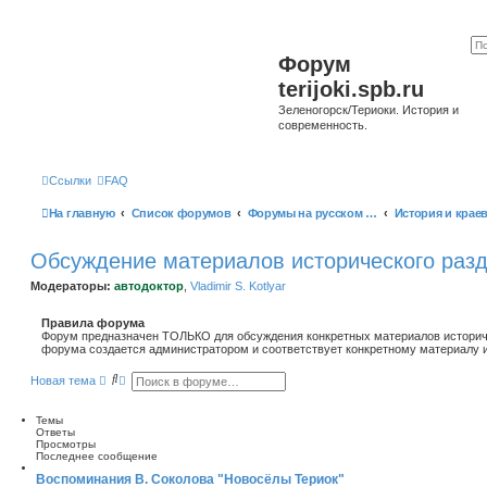
Форум
terijoki.spb.ru
Зеленогорск/Териоки. История и
современность.
Ссылки
FAQ
На главную
Список форумов
Форумы на русском языке
Обсуждение материалов исторического разд
Модераторы:
автодоктор
,
Vladimir S. Kotlyar
Правила форума
Форум предназначен ТОЛЬКО для обсуждения конкретных материалов историче
форума создается администратором и соответствует конкретному материалу и
П
Р
Новая тема
о
а
и
с
с
ш
Темы
к
и
Ответы
р
Просмотры
е
Последнее сообщение
н
Воспоминания В. Соколова "Новосёлы Териок"
н