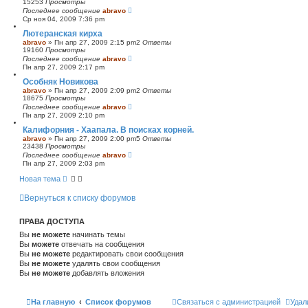
15253
Просмотры
Последнее сообщение
abravo
Ср ноя 04, 2009 7:36 pm
Лютеранская кирха
abravo
»
Пн апр 27, 2009 2:15 pm
2
Ответы
19160
Просмотры
Последнее сообщение
abravo
Пн апр 27, 2009 2:17 pm
Особняк Новикова
abravo
»
Пн апр 27, 2009 2:09 pm
2
Ответы
18675
Просмотры
Последнее сообщение
abravo
Пн апр 27, 2009 2:10 pm
Калифорния - Хаапала. В поисках корней.
abravo
»
Пн апр 27, 2009 2:00 pm
5
Ответы
23438
Просмотры
Последнее сообщение
abravo
Пн апр 27, 2009 2:03 pm
Новая тема
Вернуться к списку форумов
ПРАВА ДОСТУПА
Вы
не можете
начинать темы
Вы
можете
отвечать на сообщения
Вы
не можете
редактировать свои сообщения
Вы
не можете
удалять свои сообщения
Вы
не можете
добавлять вложения
На главную
Список форумов
Связаться с администрацией
Удал