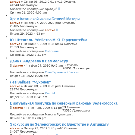
abravo
»
Ср авг 08, 2012 9:01 pm
13
Ответы
ы
41543
Просмотры
й
Последнее сообщение
Аркадий
п
Ср июл 01, 2026 4:02 am
о
и
Храм Казанской иконы Божией Матери
с
abravo
»
Пн апр 27, 2009 2:20 pm
6
Ответы
к
26405
Просмотры
Последнее сообщение
abravo
Пт дек 29, 2023 4:53 pm
Ю. Штенгель. Убийство М. Я. Герценштейна
abravo
»
Пт ноя 27, 2009 9:08 am
14
Ответы
23353
Просмотры
Последнее сообщение
Osbourne
Сб фев 11, 2023 2:41 pm
Дача Л.Андреева в Ваммельсуу
8
Ответы
abravo
»
Чт фев 04, 2010 9:46 am
28851
Просмотры
Последнее сообщение
ОлегТериокскийЛесник
Пт фев 18, 2022 10:26 pm
Лев Зайцев. "Чухонец"
abravo
»
Чт апр 09, 2009 9:25 pm
5
Ответы
23474
Просмотры
Последнее сообщение
Kandid
Вт дек 17, 2019 10:41 am
Виртуальная прогулка по северным районам Зеленогорска
23
Ответы
abravo
»
Пн сен 28, 2009 4:14 pm
73510
Просмотры
Последнее сообщение
Максим Румянцев
Вт май 14, 2019 7:36 pm
Экскурсия по Зеленогорску: по Виертотие и Антинкату
abravo
»
Пн апр 27, 2009 1:45 pm
10
Ответы
34967
Просмотры