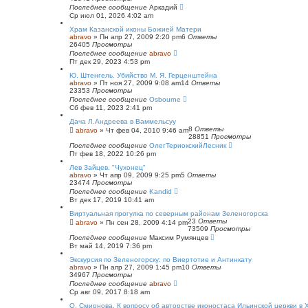
й
Последнее сообщение
Аркадий
п
Ср июл 01, 2026 4:02 am
о
и
Храм Казанской иконы Божией Матери
с
abravo
»
Пн апр 27, 2009 2:20 pm
6
Ответы
к
26405
Просмотры
Последнее сообщение
abravo
Пт дек 29, 2023 4:53 pm
Ю. Штенгель. Убийство М. Я. Герценштейна
abravo
»
Пт ноя 27, 2009 9:08 am
14
Ответы
23353
Просмотры
Последнее сообщение
Osbourne
Сб фев 11, 2023 2:41 pm
Дача Л.Андреева в Ваммельсуу
8
Ответы
abravo
»
Чт фев 04, 2010 9:46 am
28851
Просмотры
Последнее сообщение
ОлегТериокскийЛесник
Пт фев 18, 2022 10:26 pm
Лев Зайцев. "Чухонец"
abravo
»
Чт апр 09, 2009 9:25 pm
5
Ответы
23474
Просмотры
Последнее сообщение
Kandid
Вт дек 17, 2019 10:41 am
Виртуальная прогулка по северным районам Зеленогорска
23
Ответы
abravo
»
Пн сен 28, 2009 4:14 pm
73509
Просмотры
Последнее сообщение
Максим Румянцев
Вт май 14, 2019 7:36 pm
Экскурсия по Зеленогорску: по Виертотие и Антинкату
abravo
»
Пн апр 27, 2009 1:45 pm
10
Ответы
34967
Просмотры
Последнее сообщение
abravo
Ср авг 09, 2017 8:18 am
O. Смирнова. К вопросу об авторстве иконостаса Ильинской церкви в 