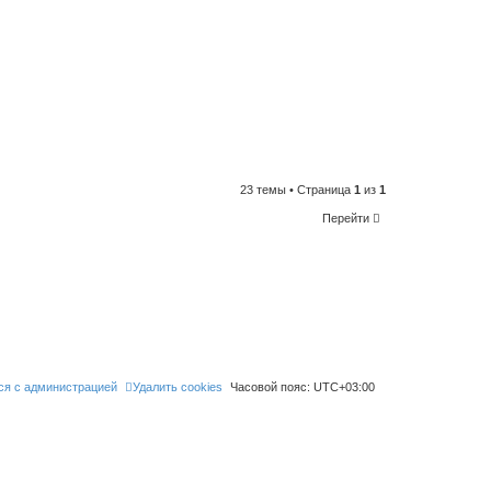
23 темы • Страница
1
из
1
Перейти
ся с администрацией
Удалить cookies
Часовой пояс:
UTC+03:00