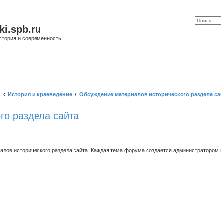
ki.spb.ru
стория и современность.
е
История и краеведение
Обсуждение материалов исторического раздела са
го раздела сайта
ов исторического раздела сайта. Каждая тема форума создается администратором и