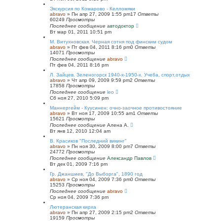
Экскурсия по Комарово - Келломяки
abravo
»
Пн апр 27, 2009 1:55 pm
17
Ответы
60249
Просмотры
Последнее сообщение
автодоктор
Вт мар 01, 2011 10:51 pm
М. Витухновская. Черная сотня под финским судом
abravo
»
Пт фев 04, 2011 8:16 pm
0
Ответы
14071
Просмотры
Последнее сообщение
abravo
Пт фев 04, 2011 8:16 pm
Л. Зайцев. Зеленогорск 1940-х-1950-х. Учеба, спорт,отдых
abravo
»
Чт апр 09, 2009 9:59 pm
2
Ответы
17858
Просмотры
Последнее сообщение
leo
Сб ноя 27, 2010 5:09 pm
Маннергейм - Куусинен: очно-заочное противостояние
abravo
»
Вт ноя 17, 2009 10:55 am
1
Ответы
15621
Просмотры
Последнее сообщение
Алена А.
Вт янв 12, 2010 12:04 am
В. Красиков "Последний викинг"
abravo
»
Пн ноя 30, 2009 8:00 pm
7
Ответы
24772
Просмотры
Последнее сообщение
Александр Павлов
Вт дек 01, 2009 7:16 pm
Гр. Джаншиев, "До Выборга", 1890 год
abravo
»
Ср ноя 04, 2009 7:36 pm
0
Ответы
15253
Просмотры
Последнее сообщение
abravo
Ср ноя 04, 2009 7:36 pm
Лютеранская кирха
abravo
»
Пн апр 27, 2009 2:15 pm
2
Ответы
19159
Просмотры