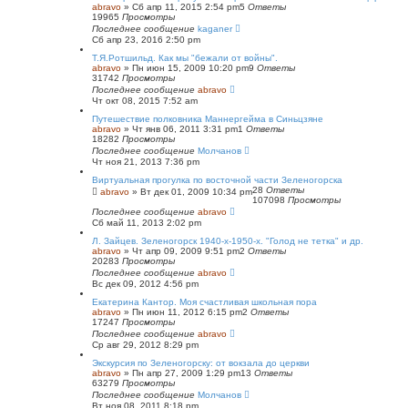
abravo
»
Сб апр 11, 2015 2:54 pm
5
Ответы
19965
Просмотры
Последнее сообщение
kaganer
Сб апр 23, 2016 2:50 pm
Т.Я.Ротшильд. Как мы "бежали от войны".
abravo
»
Пн июн 15, 2009 10:20 pm
9
Ответы
31742
Просмотры
Последнее сообщение
abravo
Чт окт 08, 2015 7:52 am
Путешествие полковника Маннергейма в Синьцзяне
abravo
»
Чт янв 06, 2011 3:31 pm
1
Ответы
18282
Просмотры
Последнее сообщение
Молчанов
Чт ноя 21, 2013 7:36 pm
Виртуальная прогулка по восточной части Зеленогорска
28
Ответы
abravo
»
Вт дек 01, 2009 10:34 pm
107098
Просмотры
Последнее сообщение
abravo
Сб май 11, 2013 2:02 pm
Л. Зайцев. Зеленогорск 1940-х-1950-х. "Голод не тетка" и др.
abravo
»
Чт апр 09, 2009 9:51 pm
2
Ответы
20283
Просмотры
Последнее сообщение
abravo
Вс дек 09, 2012 4:56 pm
Екатерина Кантор. Моя счастливая школьная пора
abravo
»
Пн июн 11, 2012 6:15 pm
2
Ответы
17247
Просмотры
Последнее сообщение
abravo
Ср авг 29, 2012 8:29 pm
Экскурсия по Зеленогорску: от вокзала до церкви
abravo
»
Пн апр 27, 2009 1:29 pm
13
Ответы
63279
Просмотры
Последнее сообщение
Молчанов
Вт ноя 08, 2011 8:18 pm