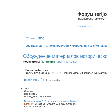
Форум terijo
Зеленогорск/Териоки. И
Пропустить
Ссылки
FAQ
На главную
Список форумов
Форумы на русском язык
Обсуждение материалов историческо
Модераторы:
автодоктор
,
Vladimir S. Kotlyar
Правила форума
Форум предназначен ТОЛЬКО для обсуждения конкретных материал
П
Р
Новая тема
о
а
и
с
с
ш
Темы
к
и
Ответы
р
Просмотры
е
Последнее сообщение
н
Воспоминания В. Соколова "Новосёлы Териок"
н
abravo
»
Ср авг 08, 2012 9:01 pm
13
Ответы
ы
41541
Просмотры