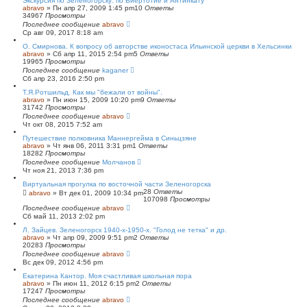
Экскурсия по Зеленогорску: по Виертотие и Антинкату
abravo
»
Пн апр 27, 2009 1:45 pm
10
Ответы
34967
Просмотры
Последнее сообщение
abravo
Ср авг 09, 2017 8:18 am
O. Смирнова. К вопросу об авторстве иконостаса Ильинской церкви в Хельсинки
abravo
»
Сб апр 11, 2015 2:54 pm
5
Ответы
19965
Просмотры
Последнее сообщение
kaganer
Сб апр 23, 2016 2:50 pm
Т.Я.Ротшильд. Как мы "бежали от войны".
abravo
»
Пн июн 15, 2009 10:20 pm
9
Ответы
31742
Просмотры
Последнее сообщение
abravo
Чт окт 08, 2015 7:52 am
Путешествие полковника Маннергейма в Синьцзяне
abravo
»
Чт янв 06, 2011 3:31 pm
1
Ответы
18282
Просмотры
Последнее сообщение
Молчанов
Чт ноя 21, 2013 7:36 pm
Виртуальная прогулка по восточной части Зеленогорска
28
Ответы
abravo
»
Вт дек 01, 2009 10:34 pm
107098
Просмотры
Последнее сообщение
abravo
Сб май 11, 2013 2:02 pm
Л. Зайцев. Зеленогорск 1940-х-1950-х. "Голод не тетка" и др.
abravo
»
Чт апр 09, 2009 9:51 pm
2
Ответы
20283
Просмотры
Последнее сообщение
abravo
Вс дек 09, 2012 4:56 pm
Екатерина Кантор. Моя счастливая школьная пора
abravo
»
Пн июн 11, 2012 6:15 pm
2
Ответы
17247
Просмотры
Последнее сообщение
abravo