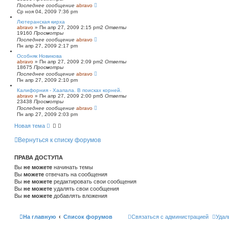
Последнее сообщение
abravo
Ср ноя 04, 2009 7:36 pm
Лютеранская кирха
abravo
»
Пн апр 27, 2009 2:15 pm
2
Ответы
19160
Просмотры
Последнее сообщение
abravo
Пн апр 27, 2009 2:17 pm
Особняк Новикова
abravo
»
Пн апр 27, 2009 2:09 pm
2
Ответы
18675
Просмотры
Последнее сообщение
abravo
Пн апр 27, 2009 2:10 pm
Калифорния - Хаапала. В поисках корней.
abravo
»
Пн апр 27, 2009 2:00 pm
5
Ответы
23438
Просмотры
Последнее сообщение
abravo
Пн апр 27, 2009 2:03 pm
Новая тема
Вернуться к списку форумов
ПРАВА ДОСТУПА
Вы
не можете
начинать темы
Вы
можете
отвечать на сообщения
Вы
не можете
редактировать свои сообщения
Вы
не можете
удалять свои сообщения
Вы
не можете
добавлять вложения
На главную
Список форумов
Связаться с администрацией
Удал