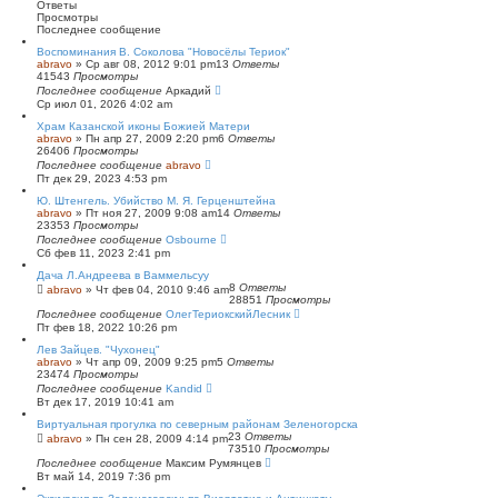
к
и
Ответы
р
Просмотры
е
Последнее сообщение
н
Воспоминания В. Соколова "Новосёлы Териок"
н
abravo
»
Ср авг 08, 2012 9:01 pm
13
Ответы
ы
41543
Просмотры
й
Последнее сообщение
Аркадий
п
Ср июл 01, 2026 4:02 am
о
и
Храм Казанской иконы Божией Матери
с
abravo
»
Пн апр 27, 2009 2:20 pm
6
Ответы
к
26406
Просмотры
Последнее сообщение
abravo
Пт дек 29, 2023 4:53 pm
Ю. Штенгель. Убийство М. Я. Герценштейна
abravo
»
Пт ноя 27, 2009 9:08 am
14
Ответы
23353
Просмотры
Последнее сообщение
Osbourne
Сб фев 11, 2023 2:41 pm
Дача Л.Андреева в Ваммельсуу
8
Ответы
abravo
»
Чт фев 04, 2010 9:46 am
28851
Просмотры
Последнее сообщение
ОлегТериокскийЛесник
Пт фев 18, 2022 10:26 pm
Лев Зайцев. "Чухонец"
abravo
»
Чт апр 09, 2009 9:25 pm
5
Ответы
23474
Просмотры
Последнее сообщение
Kandid
Вт дек 17, 2019 10:41 am
Виртуальная прогулка по северным районам Зеленогорска
23
Ответы
abravo
»
Пн сен 28, 2009 4:14 pm
73510
Просмотры
Последнее сообщение
Максим Румянцев
Вт май 14, 2019 7:36 pm