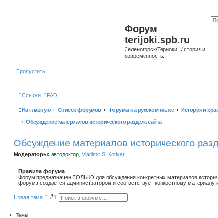
Форум
terijoki.spb.ru
Зеленогорск/Териоки. История и
современность.
Пропустить
Ссылки
FAQ
На главную
Список форумов
Форумы на русском языке
История и кра
Обсуждение материалов исторического раздела сайта
Обсуждение материалов исторического разд
Модераторы:
автодоктор
,
Vladimir S. Kotlyar
Правила форума
Форум предназначен ТОЛЬКО для обсуждения конкретных материалов историче
форума создается администратором и соответствует конкретному материалу и
П
Р
Новая тема
о
а
и
с
с
ш
Темы