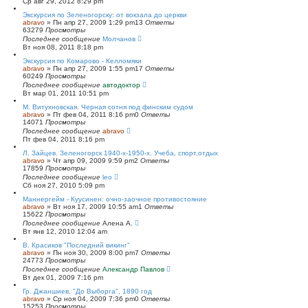
Ср авг 29, 2012 8:29 pm
Экскурсия по Зеленогорску: от вокзала до церкви
abravo
»
Пн апр 27, 2009 1:29 pm
13
Ответы
63279
Просмотры
Последнее сообщение
Молчанов
Вт ноя 08, 2011 8:18 pm
Экскурсия по Комарово - Келломяки
abravo
»
Пн апр 27, 2009 1:55 pm
17
Ответы
60249
Просмотры
Последнее сообщение
автодоктор
Вт мар 01, 2011 10:51 pm
М. Витухновская. Черная сотня под финским судом
abravo
»
Пт фев 04, 2011 8:16 pm
0
Ответы
14071
Просмотры
Последнее сообщение
abravo
Пт фев 04, 2011 8:16 pm
Л. Зайцев. Зеленогорск 1940-х-1950-х. Учеба, спорт,отдых
abravo
»
Чт апр 09, 2009 9:59 pm
2
Ответы
17859
Просмотры
Последнее сообщение
leo
Сб ноя 27, 2010 5:09 pm
Маннергейм - Куусинен: очно-заочное противостояние
abravo
»
Вт ноя 17, 2009 10:55 am
1
Ответы
15622
Просмотры
Последнее сообщение
Алена А.
Вт янв 12, 2010 12:04 am
В. Красиков "Последний викинг"
abravo
»
Пн ноя 30, 2009 8:00 pm
7
Ответы
24773
Просмотры
Последнее сообщение
Александр Павлов
Вт дек 01, 2009 7:16 pm
Гр. Джаншиев, "До Выборга", 1890 год
abravo
»
Ср ноя 04, 2009 7:36 pm
0
Ответы
15253
Просмотры