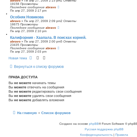
abravo
»
Пн апр 27, 2009 2:15 pm
2
Ответы
19158
Просмотры
Последнее сообщение
abravo
Пн апр 27, 2009 2:17 pm
Особняк Новикова
abravo
»
Пн апр 27, 2009 2:09 pm
2
Ответы
18675
Просмотры
Последнее сообщение
abravo
Пн апр 27, 2009 2:10 pm
Калифорния - Хаапала. В поисках корней.
abravo
»
Пн апр 27, 2009 2:00 pm
5
Ответы
23435
Просмотры
Последнее сообщение
abravo
Пн апр 27, 2009 2:03 pm
Новая тема
Вернуться к списку форумов
ПРАВА ДОСТУПА
Вы
не можете
начинать темы
Вы
можете
отвечать на сообщения
Вы
не можете
редактировать свои сообщения
Вы
не можете
удалять свои сообщения
Вы
не можете
добавлять вложения
На главную
Список форумов
Создано на основе
phpBB
® Forum Software © phpBB
Русская поддержка phpBB
Конфиденциальность
|
Правила