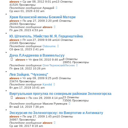
abravo
»
Ср авг 08, 2012 9:01 pm
13
Ответы
ы
41526
Просмотры
й
Последнее сообщение
Аркадий
п
Ср июл 01, 2026 4:02 am
о
и
Храм Казанской иконы Божией Матери
с
abravo
»
Пн апр 27, 2009 2:20 pm
6
Ответы
к
26393
Просмотры
Последнее сообщение
abravo
Пт дек 29, 2023 4:53 pm
Ю. Штенгель. Убийство М. Я. Герценштейна
abravo
»
Пт ноя 27, 2009 9:08 am
14
Ответы
23349
Просмотры
Последнее сообщение
Osbourne
Сб фев 11, 2023 2:41 pm
Дача Л.Андреева в Ваммельсуу
8
Ответы
abravo
»
Чт фев 04, 2010 9:46 am
28851
Просмотры
Последнее сообщение
ОлегТериокскийЛесник
Пт фев 18, 2022 10:26 pm
Лев Зайцев. "Чухонец"
abravo
»
Чт апр 09, 2009 9:25 pm
5
Ответы
23474
Просмотры
Последнее сообщение
Kandid
Вт дек 17, 2019 10:41 am
Виртуальная прогулка по северным районам Зеленогорска
23
Ответы
abravo
»
Пн сен 28, 2009 4:14 pm
73506
Просмотры
Последнее сообщение
Максим Румянцев
Вт май 14, 2019 7:36 pm
Экскурсия по Зеленогорску: по Виертотие и Антинкату
abravo
»
Пн апр 27, 2009 1:45 pm
10
Ответы
34967
Просмотры
Последнее сообщение
abravo
Ср авг 09, 2017 8:18 am