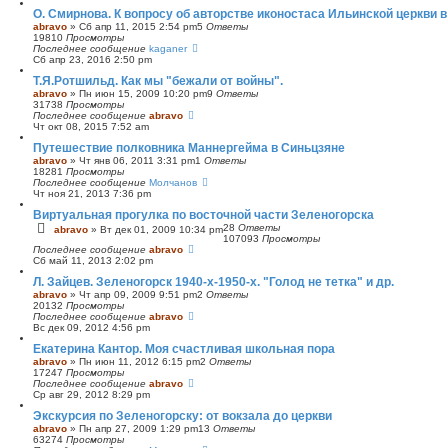
O. Смирнова. К вопросу об авторстве иконостаса Ильинской церкви 
abravo
»
Сб апр 11, 2015 2:54 pm
5
Ответы
19810
Просмотры
Последнее сообщение
kaganer
Сб апр 23, 2016 2:50 pm
Т.Я.Ротшильд. Как мы "бежали от войны".
abravo
»
Пн июн 15, 2009 10:20 pm
9
Ответы
31738
Просмотры
Последнее сообщение
abravo
Чт окт 08, 2015 7:52 am
Путешествие полковника Маннергейма в Синьцзяне
abravo
»
Чт янв 06, 2011 3:31 pm
1
Ответы
18281
Просмотры
Последнее сообщение
Молчанов
Чт ноя 21, 2013 7:36 pm
Виртуальная прогулка по восточной части Зеленогорска
28
Ответы
abravo
»
Вт дек 01, 2009 10:34 pm
107093
Просмотры
Последнее сообщение
abravo
Сб май 11, 2013 2:02 pm
Л. Зайцев. Зеленогорск 1940-х-1950-х. "Голод не тетка" и др.
abravo
»
Чт апр 09, 2009 9:51 pm
2
Ответы
20132
Просмотры
Последнее сообщение
abravo
Вс дек 09, 2012 4:56 pm
Екатерина Кантор. Моя счастливая школьная пора
abravo
»
Пн июн 11, 2012 6:15 pm
2
Ответы
17247
Просмотры
Последнее сообщение
abravo
Ср авг 29, 2012 8:29 pm
Экскурсия по Зеленогорску: от вокзала до церкви
abravo
»
Пн апр 27, 2009 1:29 pm
13
Ответы
63274
Просмотры