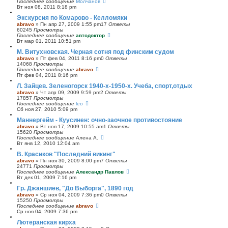
Последнее сообщение
Молчанов
Вт ноя 08, 2011 8:18 pm
Экскурсия по Комарово - Келломяки
abravo
»
Пн апр 27, 2009 1:55 pm
17
Ответы
60245
Просмотры
Последнее сообщение
автодоктор
Вт мар 01, 2011 10:51 pm
М. Витухновская. Черная сотня под финским судом
abravo
»
Пт фев 04, 2011 8:16 pm
0
Ответы
14068
Просмотры
Последнее сообщение
abravo
Пт фев 04, 2011 8:16 pm
Л. Зайцев. Зеленогорск 1940-х-1950-х. Учеба, спорт,отдых
abravo
»
Чт апр 09, 2009 9:59 pm
2
Ответы
17857
Просмотры
Последнее сообщение
leo
Сб ноя 27, 2010 5:09 pm
Маннергейм - Куусинен: очно-заочное противостояние
abravo
»
Вт ноя 17, 2009 10:55 am
1
Ответы
15620
Просмотры
Последнее сообщение
Алена А.
Вт янв 12, 2010 12:04 am
В. Красиков "Последний викинг"
abravo
»
Пн ноя 30, 2009 8:00 pm
7
Ответы
24771
Просмотры
Последнее сообщение
Александр Павлов
Вт дек 01, 2009 7:16 pm
Гр. Джаншиев, "До Выборга", 1890 год
abravo
»
Ср ноя 04, 2009 7:36 pm
0
Ответы
15250
Просмотры
Последнее сообщение
abravo
Ср ноя 04, 2009 7:36 pm
Лютеранская кирха