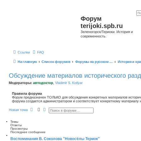
Форум
terijoki.spb.ru
Зеленогорск/Териоки. История и
современность.
Ссылки
FAQ
На главную
Список форумов
Форумы на русском языке
Обсуждение материалов исторического разд
Модераторы:
автодоктор
,
Vladimir S. Kotlyar
Правила форума
Форум предназначен ТОЛЬКО для обсуждения конкретных материалов историче
форума создается администратором и соответствует конкретному материалу и
П
Р
Новая тема
о
а
и
с
с
ш
Темы
к
и
Ответы
р
Просмотры
е
Последнее сообщение
н
Воспоминания В. Соколова "Новосёлы Териок"
н