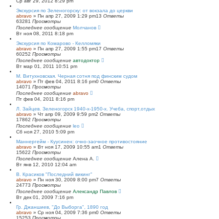
Ср авг 29, 2012 8:29 pm
Экскурсия по Зеленогорску: от вокзала до церкви
abravo
»
Пн апр 27, 2009 1:29 pm
13
Ответы
63281
Просмотры
Последнее сообщение
Молчанов
Вт ноя 08, 2011 8:18 pm
Экскурсия по Комарово - Келломяки
abravo
»
Пн апр 27, 2009 1:55 pm
17
Ответы
60252
Просмотры
Последнее сообщение
автодоктор
Вт мар 01, 2011 10:51 pm
М. Витухновская. Черная сотня под финским судом
abravo
»
Пт фев 04, 2011 8:16 pm
0
Ответы
14071
Просмотры
Последнее сообщение
abravo
Пт фев 04, 2011 8:16 pm
Л. Зайцев. Зеленогорск 1940-х-1950-х. Учеба, спорт,отдых
abravo
»
Чт апр 09, 2009 9:59 pm
2
Ответы
17862
Просмотры
Последнее сообщение
leo
Сб ноя 27, 2010 5:09 pm
Маннергейм - Куусинен: очно-заочное противостояние
abravo
»
Вт ноя 17, 2009 10:55 am
1
Ответы
15622
Просмотры
Последнее сообщение
Алена А.
Вт янв 12, 2010 12:04 am
В. Красиков "Последний викинг"
abravo
»
Пн ноя 30, 2009 8:00 pm
7
Ответы
24773
Просмотры
Последнее сообщение
Александр Павлов
Вт дек 01, 2009 7:16 pm
Гр. Джаншиев, "До Выборга", 1890 год
abravo
»
Ср ноя 04, 2009 7:36 pm
0
Ответы
15253
Просмотры