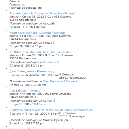
к
и
Ответы
р
Просмотры
е
Последнее сообщение
н
Воспоминания В. Соколова "Новосёлы Териок"
н
abravo
»
Ср авг 08, 2012 9:01 pm
13
Ответы
ы
41548
Просмотры
й
Последнее сообщение
Аркадий
п
Ср июл 01, 2026 4:02 am
о
и
Храм Казанской иконы Божией Матери
с
abravo
»
Пн апр 27, 2009 2:20 pm
6
Ответы
к
26414
Просмотры
Последнее сообщение
abravo
Пт дек 29, 2023 4:53 pm
Ю. Штенгель. Убийство М. Я. Герценштейна
abravo
»
Пт ноя 27, 2009 9:08 am
14
Ответы
23354
Просмотры
Последнее сообщение
Osbourne
Сб фев 11, 2023 2:41 pm
Дача Л.Андреева в Ваммельсуу
8
Ответы
abravo
»
Чт фев 04, 2010 9:46 am
28851
Просмотры
Последнее сообщение
ОлегТериокскийЛесник
Пт фев 18, 2022 10:26 pm
Лев Зайцев. "Чухонец"
abravo
»
Чт апр 09, 2009 9:25 pm
5
Ответы
23475
Просмотры
Последнее сообщение
Kandid
Вт дек 17, 2019 10:41 am
Виртуальная прогулка по северным районам Зеленогорска
23
Ответы
abravo
»
Пн сен 28, 2009 4:14 pm
73513
Просмотры
Последнее сообщение
Максим Румянцев
Вт май 14, 2019 7:36 pm