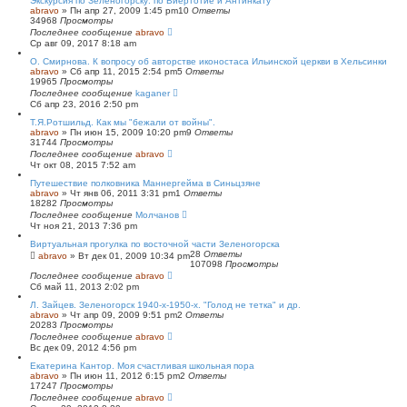
Экскурсия по Зеленогорску: по Виертотие и Антинкату
abravo
»
Пн апр 27, 2009 1:45 pm
10
Ответы
34968
Просмотры
Последнее сообщение
abravo
Ср авг 09, 2017 8:18 am
O. Смирнова. К вопросу об авторстве иконостаса Ильинской церкви в Хельсинки
abravo
»
Сб апр 11, 2015 2:54 pm
5
Ответы
19965
Просмотры
Последнее сообщение
kaganer
Сб апр 23, 2016 2:50 pm
Т.Я.Ротшильд. Как мы "бежали от войны".
abravo
»
Пн июн 15, 2009 10:20 pm
9
Ответы
31744
Просмотры
Последнее сообщение
abravo
Чт окт 08, 2015 7:52 am
Путешествие полковника Маннергейма в Синьцзяне
abravo
»
Чт янв 06, 2011 3:31 pm
1
Ответы
18282
Просмотры
Последнее сообщение
Молчанов
Чт ноя 21, 2013 7:36 pm
Виртуальная прогулка по восточной части Зеленогорска
28
Ответы
abravo
»
Вт дек 01, 2009 10:34 pm
107098
Просмотры
Последнее сообщение
abravo
Сб май 11, 2013 2:02 pm
Л. Зайцев. Зеленогорск 1940-х-1950-х. "Голод не тетка" и др.
abravo
»
Чт апр 09, 2009 9:51 pm
2
Ответы
20283
Просмотры
Последнее сообщение
abravo
Вс дек 09, 2012 4:56 pm
Екатерина Кантор. Моя счастливая школьная пора
abravo
»
Пн июн 11, 2012 6:15 pm
2
Ответы
17247
Просмотры
Последнее сообщение
abravo