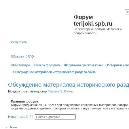
Форум
terijoki.spb.ru
Зеленогорск/Териоки. История и
современность.
Пропустить
Ссылки
FAQ
На главную
Список форумов
Форумы на русском языке
История и кра
Обсуждение материалов исторического раздела сайта
Обсуждение материалов исторического разд
Модераторы:
автодоктор
,
Vladimir S. Kotlyar
Правила форума
Форум предназначен ТОЛЬКО для обсуждения конкретных материалов историче
форума создается администратором и соответствует конкретному материалу и
П
Р
Новая тема
о
а
и
с
с
ш
Темы