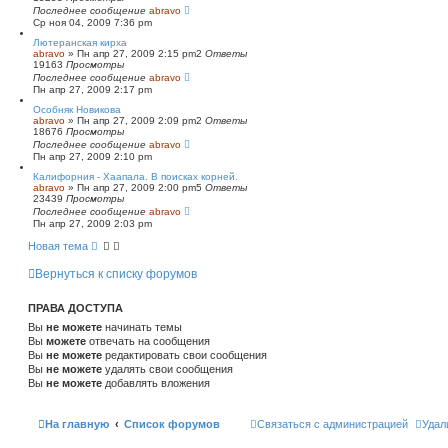
Последнее сообщение
abravo
Ср ноя 04, 2009 7:36 pm
Лютеранская кирха
abravo
»
Пн апр 27, 2009 2:15 pm
2
Ответы
19163
Просмотры
Последнее сообщение
abravo
Пн апр 27, 2009 2:17 pm
Особняк Новикова
abravo
»
Пн апр 27, 2009 2:09 pm
2
Ответы
18676
Просмотры
Последнее сообщение
abravo
Пн апр 27, 2009 2:10 pm
Калифорния - Хаапала. В поисках корней.
abravo
»
Пн апр 27, 2009 2:00 pm
5
Ответы
23439
Просмотры
Последнее сообщение
abravo
Пн апр 27, 2009 2:03 pm
Новая тема
Вернуться к списку форумов
ПРАВА ДОСТУПА
Вы
не можете
начинать темы
Вы
можете
отвечать на сообщения
Вы
не можете
редактировать свои сообщения
Вы
не можете
удалять свои сообщения
Вы
не можете
добавлять вложения
На главную
Список форумов
Связаться с администрацией
Удал