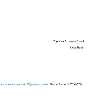
23 темы • Страница
1
из
1
Перейти
ся с администрацией
Удалить cookies
Часовой пояс:
UTC+03:00