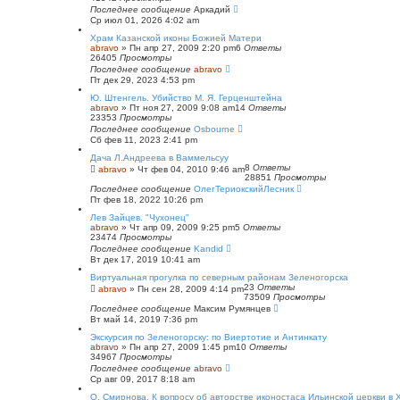
й
Последнее сообщение
Аркадий
п
Ср июл 01, 2026 4:02 am
о
и
Храм Казанской иконы Божией Матери
с
abravo
»
Пн апр 27, 2009 2:20 pm
6
Ответы
к
26405
Просмотры
Последнее сообщение
abravo
Пт дек 29, 2023 4:53 pm
Ю. Штенгель. Убийство М. Я. Герценштейна
abravo
»
Пт ноя 27, 2009 9:08 am
14
Ответы
23353
Просмотры
Последнее сообщение
Osbourne
Сб фев 11, 2023 2:41 pm
Дача Л.Андреева в Ваммельсуу
8
Ответы
abravo
»
Чт фев 04, 2010 9:46 am
28851
Просмотры
Последнее сообщение
ОлегТериокскийЛесник
Пт фев 18, 2022 10:26 pm
Лев Зайцев. "Чухонец"
abravo
»
Чт апр 09, 2009 9:25 pm
5
Ответы
23474
Просмотры
Последнее сообщение
Kandid
Вт дек 17, 2019 10:41 am
Виртуальная прогулка по северным районам Зеленогорска
23
Ответы
abravo
»
Пн сен 28, 2009 4:14 pm
73509
Просмотры
Последнее сообщение
Максим Румянцев
Вт май 14, 2019 7:36 pm
Экскурсия по Зеленогорску: по Виертотие и Антинкату
abravo
»
Пн апр 27, 2009 1:45 pm
10
Ответы
34967
Просмотры
Последнее сообщение
abravo
Ср авг 09, 2017 8:18 am
O. Смирнова. К вопросу об авторстве иконостаса Ильинской церкви в 