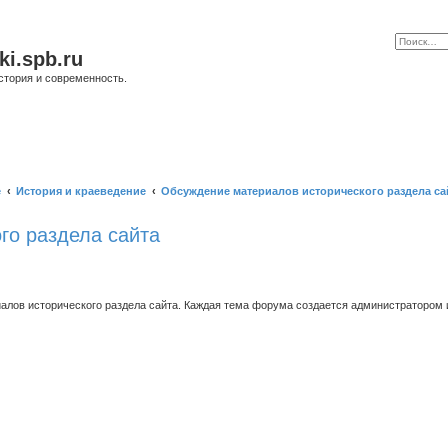
ki.spb.ru
стория и современность.
е
История и краеведение
Обсуждение материалов исторического раздела са
го раздела сайта
ов исторического раздела сайта. Каждая тема форума создается администратором и