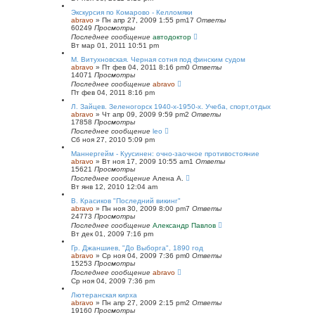
Экскурсия по Комарово - Келломяки
abravo
»
Пн апр 27, 2009 1:55 pm
17
Ответы
60249
Просмотры
Последнее сообщение
автодоктор
Вт мар 01, 2011 10:51 pm
М. Витухновская. Черная сотня под финским судом
abravo
»
Пт фев 04, 2011 8:16 pm
0
Ответы
14071
Просмотры
Последнее сообщение
abravo
Пт фев 04, 2011 8:16 pm
Л. Зайцев. Зеленогорск 1940-х-1950-х. Учеба, спорт,отдых
abravo
»
Чт апр 09, 2009 9:59 pm
2
Ответы
17858
Просмотры
Последнее сообщение
leo
Сб ноя 27, 2010 5:09 pm
Маннергейм - Куусинен: очно-заочное противостояние
abravo
»
Вт ноя 17, 2009 10:55 am
1
Ответы
15621
Просмотры
Последнее сообщение
Алена А.
Вт янв 12, 2010 12:04 am
В. Красиков "Последний викинг"
abravo
»
Пн ноя 30, 2009 8:00 pm
7
Ответы
24773
Просмотры
Последнее сообщение
Александр Павлов
Вт дек 01, 2009 7:16 pm
Гр. Джаншиев, "До Выборга", 1890 год
abravo
»
Ср ноя 04, 2009 7:36 pm
0
Ответы
15253
Просмотры
Последнее сообщение
abravo
Ср ноя 04, 2009 7:36 pm
Лютеранская кирха
abravo
»
Пн апр 27, 2009 2:15 pm
2
Ответы
19160
Просмотры