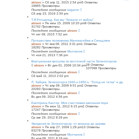
abravo
»
Сб апр 11, 2015 2:54 pm
5
Ответы
19965
Просмотры
Последнее сообщение
kaganer
Сб апр 23, 2016 2:50 pm
Т.Я.Ротшильд. Как мы "бежали от войны".
abravo
»
Пн июн 15, 2009 10:20 pm
9
Ответы
31742
Просмотры
Последнее сообщение
abravo
Чт окт 08, 2015 7:52 am
Путешествие полковника Маннергейма в Синьцзяне
abravo
»
Чт янв 06, 2011 3:31 pm
1
Ответы
18282
Просмотры
Последнее сообщение
Молчанов
Чт ноя 21, 2013 7:36 pm
Виртуальная прогулка по восточной части Зеленогорска
28
Ответы
abravo
»
Вт дек 01, 2009 10:34 pm
107098
Просмотры
Последнее сообщение
abravo
Сб май 11, 2013 2:02 pm
Л. Зайцев. Зеленогорск 1940-х-1950-х. "Голод не тетка" и др.
abravo
»
Чт апр 09, 2009 9:51 pm
2
Ответы
20283
Просмотры
Последнее сообщение
abravo
Вс дек 09, 2012 4:56 pm
Екатерина Кантор. Моя счастливая школьная пора
abravo
»
Пн июн 11, 2012 6:15 pm
2
Ответы
17247
Просмотры
Последнее сообщение
abravo
Ср авг 29, 2012 8:29 pm
Экскурсия по Зеленогорску: от вокзала до церкви
abravo
»
Пн апр 27, 2009 1:29 pm
13
Ответы
63279
Просмотры
Последнее сообщение
Молчанов
Вт ноя 08, 2011 8:18 pm