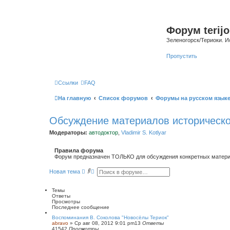
Форум terijo
Зеленогорск/Териоки. И
Пропустить
Ссылки
FAQ
На главную
Список форумов
Форумы на русском язык
Обсуждение материалов историческо
Модераторы:
автодоктор
,
Vladimir S. Kotlyar
Правила форума
Форум предназначен ТОЛЬКО для обсуждения конкретных материал
П
Р
Новая тема
о
а
и
с
с
ш
Темы
к
и
Ответы
р
Просмотры
е
Последнее сообщение
н
Воспоминания В. Соколова "Новосёлы Териок"
н
abravo
»
Ср авг 08, 2012 9:01 pm
13
Ответы
ы
41542
Просмотры