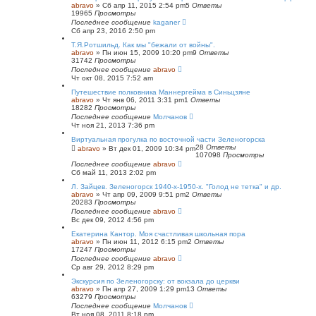
abravo
»
Сб апр 11, 2015 2:54 pm
5
Ответы
19965
Просмотры
Последнее сообщение
kaganer
Сб апр 23, 2016 2:50 pm
Т.Я.Ротшильд. Как мы "бежали от войны".
abravo
»
Пн июн 15, 2009 10:20 pm
9
Ответы
31742
Просмотры
Последнее сообщение
abravo
Чт окт 08, 2015 7:52 am
Путешествие полковника Маннергейма в Синьцзяне
abravo
»
Чт янв 06, 2011 3:31 pm
1
Ответы
18282
Просмотры
Последнее сообщение
Молчанов
Чт ноя 21, 2013 7:36 pm
Виртуальная прогулка по восточной части Зеленогорска
28
Ответы
abravo
»
Вт дек 01, 2009 10:34 pm
107098
Просмотры
Последнее сообщение
abravo
Сб май 11, 2013 2:02 pm
Л. Зайцев. Зеленогорск 1940-х-1950-х. "Голод не тетка" и др.
abravo
»
Чт апр 09, 2009 9:51 pm
2
Ответы
20283
Просмотры
Последнее сообщение
abravo
Вс дек 09, 2012 4:56 pm
Екатерина Кантор. Моя счастливая школьная пора
abravo
»
Пн июн 11, 2012 6:15 pm
2
Ответы
17247
Просмотры
Последнее сообщение
abravo
Ср авг 29, 2012 8:29 pm
Экскурсия по Зеленогорску: от вокзала до церкви
abravo
»
Пн апр 27, 2009 1:29 pm
13
Ответы
63279
Просмотры
Последнее сообщение
Молчанов
Вт ноя 08, 2011 8:18 pm