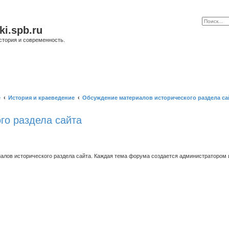
ki.spb.ru
стория и современность.
е
История и краеведение
Обсуждение материалов исторического раздела са
го раздела сайта
ов исторического раздела сайта. Каждая тема форума создается администратором и