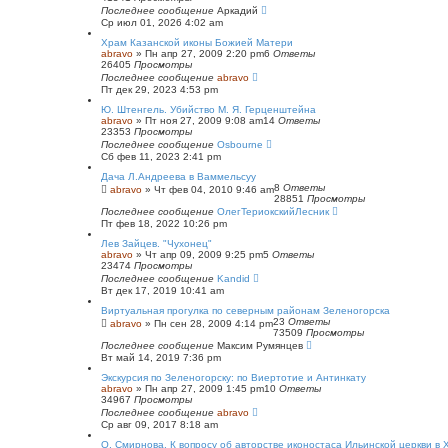
й
Последнее сообщение
Аркадий
п
Ср июл 01, 2026 4:02 am
о
и
Храм Казанской иконы Божией Матери
с
abravo
»
Пн апр 27, 2009 2:20 pm
6
Ответы
к
26405
Просмотры
Последнее сообщение
abravo
Пт дек 29, 2023 4:53 pm
Ю. Штенгель. Убийство М. Я. Герценштейна
abravo
»
Пт ноя 27, 2009 9:08 am
14
Ответы
23353
Просмотры
Последнее сообщение
Osbourne
Сб фев 11, 2023 2:41 pm
Дача Л.Андреева в Ваммельсуу
8
Ответы
abravo
»
Чт фев 04, 2010 9:46 am
28851
Просмотры
Последнее сообщение
ОлегТериокскийЛесник
Пт фев 18, 2022 10:26 pm
Лев Зайцев. "Чухонец"
abravo
»
Чт апр 09, 2009 9:25 pm
5
Ответы
23474
Просмотры
Последнее сообщение
Kandid
Вт дек 17, 2019 10:41 am
Виртуальная прогулка по северным районам Зеленогорска
23
Ответы
abravo
»
Пн сен 28, 2009 4:14 pm
73509
Просмотры
Последнее сообщение
Максим Румянцев
Вт май 14, 2019 7:36 pm
Экскурсия по Зеленогорску: по Виертотие и Антинкату
abravo
»
Пн апр 27, 2009 1:45 pm
10
Ответы
34967
Просмотры
Последнее сообщение
abravo
Ср авг 09, 2017 8:18 am
O. Смирнова. К вопросу об авторстве иконостаса Ильинской церкви в 