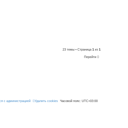
23 темы • Страница
1
из
1
Перейти
ся с администрацией
Удалить cookies
Часовой пояс:
UTC+03:00