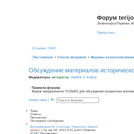
Форум terijo
Зеленогорск/Териоки. И
Пропустить
Ссылки
FAQ
На главную
Список форумов
Форумы на русском язык
Обсуждение материалов историческо
Модераторы:
автодоктор
,
Vladimir S. Kotlyar
Правила форума
Форум предназначен ТОЛЬКО для обсуждения конкретных материал
П
Р
Новая тема
о
а
и
с
с
ш
Темы
к
и
Ответы
р
Просмотры
е
Последнее сообщение
н
Воспоминания В. Соколова "Новосёлы Териок"
н
abravo
»
Ср авг 08, 2012 9:01 pm
13
Ответы
ы
41541
Просмотры