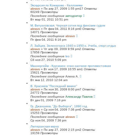
Экскурсия по Комарово - Келломяки
abravo
»
Пн апр 27, 2009 1:55 pm
17
Ответы
60249
Просмотры
Последнее сообщение
автодоктор
Вт мар 01, 2011 10:51 pm
М. Витухновская. Черная сотня под финским судом
abravo
»
Пт фев 04, 2011 8:16 pm
0
Ответы
14071
Просмотры
Последнее сообщение
abravo
Пт фев 04, 2011 8:16 pm
Л. Зайцев. Зеленогорск 1940-х-1950-х. Учеба, спорт,отдых
abravo
»
Чт апр 09, 2009 9:59 pm
2
Ответы
17858
Просмотры
Последнее сообщение
leo
Сб ноя 27, 2010 5:09 pm
Маннергейм - Куусинен: очно-заочное противостояние
abravo
»
Вт ноя 17, 2009 10:55 am
1
Ответы
15621
Просмотры
Последнее сообщение
Алена А.
Вт янв 12, 2010 12:04 am
В. Красиков "Последний викинг"
abravo
»
Пн ноя 30, 2009 8:00 pm
7
Ответы
24772
Просмотры
Последнее сообщение
Александр Павлов
Вт дек 01, 2009 7:16 pm
Гр. Джаншиев, "До Выборга", 1890 год
abravo
»
Ср ноя 04, 2009 7:36 pm
0
Ответы
15253
Просмотры
Последнее сообщение
abravo
Ср ноя 04, 2009 7:36 pm
Лютеранская кирха
abravo
»
Пн апр 27, 2009 2:15 pm
2
Ответы
19159
Просмотры