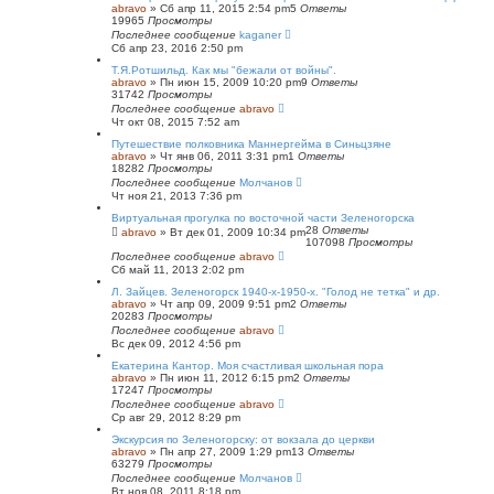
abravo
»
Сб апр 11, 2015 2:54 pm
5
Ответы
19965
Просмотры
Последнее сообщение
kaganer
Сб апр 23, 2016 2:50 pm
Т.Я.Ротшильд. Как мы "бежали от войны".
abravo
»
Пн июн 15, 2009 10:20 pm
9
Ответы
31742
Просмотры
Последнее сообщение
abravo
Чт окт 08, 2015 7:52 am
Путешествие полковника Маннергейма в Синьцзяне
abravo
»
Чт янв 06, 2011 3:31 pm
1
Ответы
18282
Просмотры
Последнее сообщение
Молчанов
Чт ноя 21, 2013 7:36 pm
Виртуальная прогулка по восточной части Зеленогорска
28
Ответы
abravo
»
Вт дек 01, 2009 10:34 pm
107098
Просмотры
Последнее сообщение
abravo
Сб май 11, 2013 2:02 pm
Л. Зайцев. Зеленогорск 1940-х-1950-х. "Голод не тетка" и др.
abravo
»
Чт апр 09, 2009 9:51 pm
2
Ответы
20283
Просмотры
Последнее сообщение
abravo
Вс дек 09, 2012 4:56 pm
Екатерина Кантор. Моя счастливая школьная пора
abravo
»
Пн июн 11, 2012 6:15 pm
2
Ответы
17247
Просмотры
Последнее сообщение
abravo
Ср авг 29, 2012 8:29 pm
Экскурсия по Зеленогорску: от вокзала до церкви
abravo
»
Пн апр 27, 2009 1:29 pm
13
Ответы
63279
Просмотры
Последнее сообщение
Молчанов
Вт ноя 08, 2011 8:18 pm