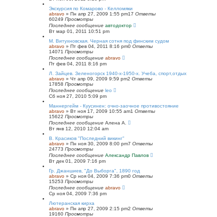
Экскурсия по Комарово - Келломяки
abravo
»
Пн апр 27, 2009 1:55 pm
17
Ответы
60249
Просмотры
Последнее сообщение
автодоктор
Вт мар 01, 2011 10:51 pm
М. Витухновская. Черная сотня под финским судом
abravo
»
Пт фев 04, 2011 8:16 pm
0
Ответы
14071
Просмотры
Последнее сообщение
abravo
Пт фев 04, 2011 8:16 pm
Л. Зайцев. Зеленогорск 1940-х-1950-х. Учеба, спорт,отдых
abravo
»
Чт апр 09, 2009 9:59 pm
2
Ответы
17858
Просмотры
Последнее сообщение
leo
Сб ноя 27, 2010 5:09 pm
Маннергейм - Куусинен: очно-заочное противостояние
abravo
»
Вт ноя 17, 2009 10:55 am
1
Ответы
15622
Просмотры
Последнее сообщение
Алена А.
Вт янв 12, 2010 12:04 am
В. Красиков "Последний викинг"
abravo
»
Пн ноя 30, 2009 8:00 pm
7
Ответы
24773
Просмотры
Последнее сообщение
Александр Павлов
Вт дек 01, 2009 7:16 pm
Гр. Джаншиев, "До Выборга", 1890 год
abravo
»
Ср ноя 04, 2009 7:36 pm
0
Ответы
15253
Просмотры
Последнее сообщение
abravo
Ср ноя 04, 2009 7:36 pm
Лютеранская кирха
abravo
»
Пн апр 27, 2009 2:15 pm
2
Ответы
19160
Просмотры