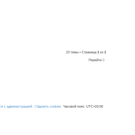
23 темы • Страница
1
из
1
Перейти
ся с администрацией
Удалить cookies
Часовой пояс:
UTC+03:00