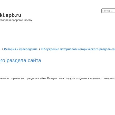
ki.spb.ru
стория и современность.
е
История и краеведение
Обсуждение материалов исторического раздела са
го раздела сайта
ов исторического раздела сайта. Каждая тема форума создается администратором и