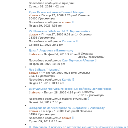
й
Последнее сообщение
Аркадий
п
Ср июл 01, 2026 4:02 am
о
и
Храм Казанской иконы Божией Матери
с
abravo
»
Пн апр 27, 2009 2:20 pm
6
Ответы
к
26405
Просмотры
Последнее сообщение
abravo
Пт дек 29, 2023 4:53 pm
Ю. Штенгель. Убийство М. Я. Герценштейна
abravo
»
Пт ноя 27, 2009 9:08 am
14
Ответы
23353
Просмотры
Последнее сообщение
Osbourne
Сб фев 11, 2023 2:41 pm
Дача Л.Андреева в Ваммельсуу
8
Ответы
abravo
»
Чт фев 04, 2010 9:46 am
28851
Просмотры
Последнее сообщение
ОлегТериокскийЛесник
Пт фев 18, 2022 10:26 pm
Лев Зайцев. "Чухонец"
abravo
»
Чт апр 09, 2009 9:25 pm
5
Ответы
23474
Просмотры
Последнее сообщение
Kandid
Вт дек 17, 2019 10:41 am
Виртуальная прогулка по северным районам Зеленогорска
23
Ответы
abravo
»
Пн сен 28, 2009 4:14 pm
73510
Просмотры
Последнее сообщение
Максим Румянцев
Вт май 14, 2019 7:36 pm
Экскурсия по Зеленогорску: по Виертотие и Антинкату
abravo
»
Пн апр 27, 2009 1:45 pm
10
Ответы
34967
Просмотры
Последнее сообщение
abravo
Ср авг 09, 2017 8:18 am
O. Смирнова. К вопросу об авторстве иконостаса Ильинской церкви в 