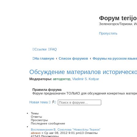
Форум terijo
Зеленогорск/Териоки. И
Пропустить
Ссылки
FAQ
На главную
Список форумов
Форумы на русском язык
Обсуждение материалов историческо
Модераторы:
автодоктор
,
Vladimir S. Kotlyar
Правила форума
Форум предназначен ТОЛЬКО для обсуждения конкретных материал
П
Р
Новая тема
о
а
и
с
с
ш
Темы
к
и
Ответы
р
Просмотры
е
Последнее сообщение
н
Воспоминания В. Соколова "Новосёлы Териок"
н
abravo
»
Ср авг 08, 2012 9:01 pm
13
Ответы
ы
41543
Просмотры