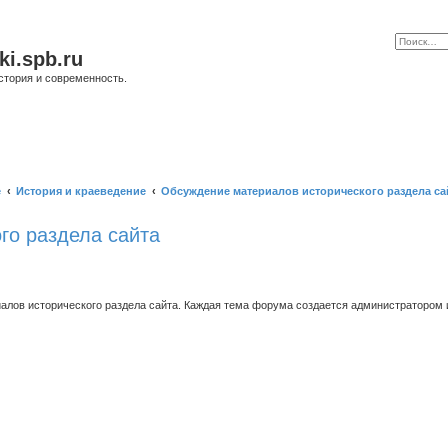
ki.spb.ru
стория и современность.
е
История и краеведение
Обсуждение материалов исторического раздела са
го раздела сайта
ов исторического раздела сайта. Каждая тема форума создается администратором и