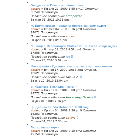
Экскурсия по Комарово - Келломяки
abravo
»
Пн апр 27, 2009 1:55 pm
17
Ответы
60249
Просмотры
Последнее сообщение
автодоктор
Вт мар 01, 2011 10:51 pm
М. Витухновская. Черная сотня под финским судом
abravo
»
Пт фев 04, 2011 8:16 pm
0
Ответы
14071
Просмотры
Последнее сообщение
abravo
Пт фев 04, 2011 8:16 pm
Л. Зайцев. Зеленогорск 1940-х-1950-х. Учеба, спорт,отдых
abravo
»
Чт апр 09, 2009 9:59 pm
2
Ответы
17858
Просмотры
Последнее сообщение
leo
Сб ноя 27, 2010 5:09 pm
Маннергейм - Куусинен: очно-заочное противостояние
abravo
»
Вт ноя 17, 2009 10:55 am
1
Ответы
15621
Просмотры
Последнее сообщение
Алена А.
Вт янв 12, 2010 12:04 am
В. Красиков "Последний викинг"
abravo
»
Пн ноя 30, 2009 8:00 pm
7
Ответы
24772
Просмотры
Последнее сообщение
Александр Павлов
Вт дек 01, 2009 7:16 pm
Гр. Джаншиев, "До Выборга", 1890 год
abravo
»
Ср ноя 04, 2009 7:36 pm
0
Ответы
15253
Просмотры
Последнее сообщение
abravo
Ср ноя 04, 2009 7:36 pm
Лютеранская кирха
abravo
»
Пн апр 27, 2009 2:15 pm
2
Ответы
19159
Просмотры