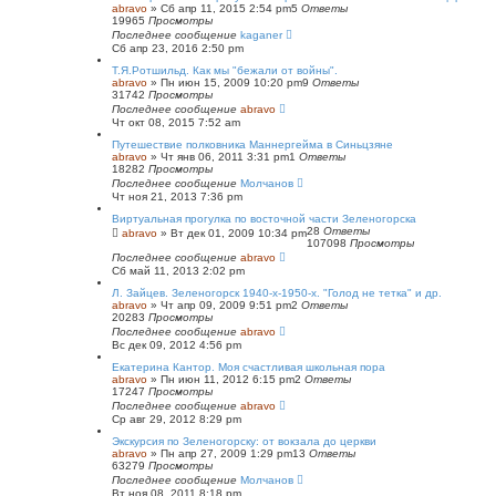
abravo
»
Сб апр 11, 2015 2:54 pm
5
Ответы
19965
Просмотры
Последнее сообщение
kaganer
Сб апр 23, 2016 2:50 pm
Т.Я.Ротшильд. Как мы "бежали от войны".
abravo
»
Пн июн 15, 2009 10:20 pm
9
Ответы
31742
Просмотры
Последнее сообщение
abravo
Чт окт 08, 2015 7:52 am
Путешествие полковника Маннергейма в Синьцзяне
abravo
»
Чт янв 06, 2011 3:31 pm
1
Ответы
18282
Просмотры
Последнее сообщение
Молчанов
Чт ноя 21, 2013 7:36 pm
Виртуальная прогулка по восточной части Зеленогорска
28
Ответы
abravo
»
Вт дек 01, 2009 10:34 pm
107098
Просмотры
Последнее сообщение
abravo
Сб май 11, 2013 2:02 pm
Л. Зайцев. Зеленогорск 1940-х-1950-х. "Голод не тетка" и др.
abravo
»
Чт апр 09, 2009 9:51 pm
2
Ответы
20283
Просмотры
Последнее сообщение
abravo
Вс дек 09, 2012 4:56 pm
Екатерина Кантор. Моя счастливая школьная пора
abravo
»
Пн июн 11, 2012 6:15 pm
2
Ответы
17247
Просмотры
Последнее сообщение
abravo
Ср авг 29, 2012 8:29 pm
Экскурсия по Зеленогорску: от вокзала до церкви
abravo
»
Пн апр 27, 2009 1:29 pm
13
Ответы
63279
Просмотры
Последнее сообщение
Молчанов
Вт ноя 08, 2011 8:18 pm