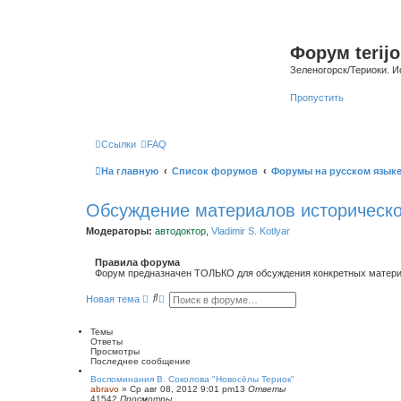
Форум terijo
Зеленогорск/Териоки. И
Пропустить
Ссылки
FAQ
На главную
Список форумов
Форумы на русском язык
Обсуждение материалов историческо
Модераторы:
автодоктор
,
Vladimir S. Kotlyar
Правила форума
Форум предназначен ТОЛЬКО для обсуждения конкретных материал
П
Р
Новая тема
о
а
и
с
с
ш
Темы
к
и
Ответы
р
Просмотры
е
Последнее сообщение
н
Воспоминания В. Соколова "Новосёлы Териок"
н
abravo
»
Ср авг 08, 2012 9:01 pm
13
Ответы
ы
41542
Просмотры