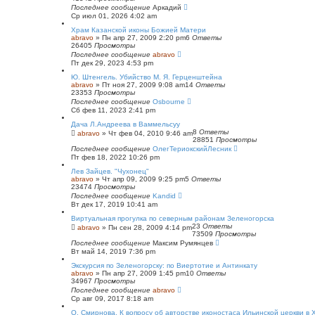
й
Последнее сообщение
Аркадий
п
Ср июл 01, 2026 4:02 am
о
и
Храм Казанской иконы Божией Матери
с
abravo
»
Пн апр 27, 2009 2:20 pm
6
Ответы
к
26405
Просмотры
Последнее сообщение
abravo
Пт дек 29, 2023 4:53 pm
Ю. Штенгель. Убийство М. Я. Герценштейна
abravo
»
Пт ноя 27, 2009 9:08 am
14
Ответы
23353
Просмотры
Последнее сообщение
Osbourne
Сб фев 11, 2023 2:41 pm
Дача Л.Андреева в Ваммельсуу
8
Ответы
abravo
»
Чт фев 04, 2010 9:46 am
28851
Просмотры
Последнее сообщение
ОлегТериокскийЛесник
Пт фев 18, 2022 10:26 pm
Лев Зайцев. "Чухонец"
abravo
»
Чт апр 09, 2009 9:25 pm
5
Ответы
23474
Просмотры
Последнее сообщение
Kandid
Вт дек 17, 2019 10:41 am
Виртуальная прогулка по северным районам Зеленогорска
23
Ответы
abravo
»
Пн сен 28, 2009 4:14 pm
73509
Просмотры
Последнее сообщение
Максим Румянцев
Вт май 14, 2019 7:36 pm
Экскурсия по Зеленогорску: по Виертотие и Антинкату
abravo
»
Пн апр 27, 2009 1:45 pm
10
Ответы
34967
Просмотры
Последнее сообщение
abravo
Ср авг 09, 2017 8:18 am
O. Смирнова. К вопросу об авторстве иконостаса Ильинской церкви в 