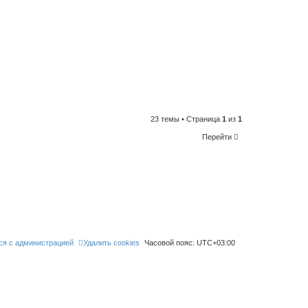
23 темы • Страница
1
из
1
Перейти
ся с администрацией
Удалить cookies
Часовой пояс:
UTC+03:00