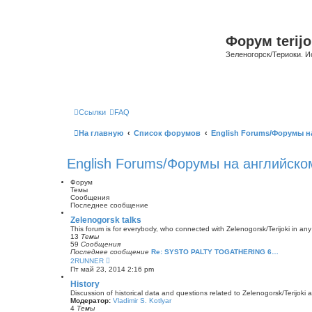
Форум terijo
Зеленогорск/Териоки. И
Ссылки
FAQ
На главную
Список форумов
English Forums/Форумы н
English Forums/Форумы на английско
Форум
Темы
Сообщения
Последнее сообщение
Zelenogorsk talks
This forum is for everybody, who connected with Zelenogorsk/Terijoki in any wa
13
Темы
59
Сообщения
Последнее сообщение
Re: SYSTO PALTY TOGATHERING 6…
П
2RUNNER
е
Пт май 23, 2014 2:16 pm
р
е
History
й
Discussion of historical data and questions related to Zelenogorsk/Terijoki a
т
Модератор:
Vladimir S. Kotlyar
и
4
Темы