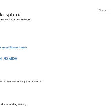
ki.spb.ru
стория и современность.
а английском языке
м языке
y - live, visit or simply interested in
nd surrounding territory