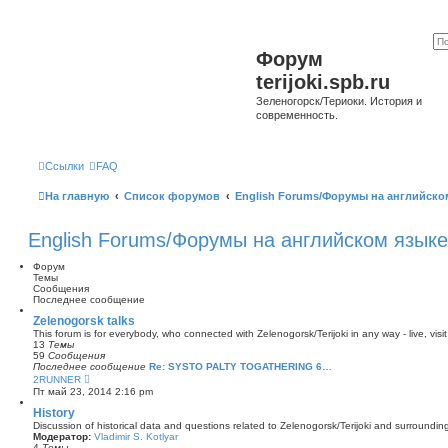
Форум
terijoki.spb.ru
Зеленогорск/Териоки. История и
современность.
Ссылки
FAQ
На главную
Список форумов
English Forums/Форумы на английско
English Forums/Форумы на английском языке
Форум
Темы
Сообщения
Последнее сообщение
Zelenogorsk talks
This forum is for everybody, who connected with Zelenogorsk/Terijoki in any way - live, visit
13
Темы
59
Сообщения
Последнее сообщение
Re: SYSTO PALTY TOGATHERING 6…
П
2RUNNER
е
Пт май 23, 2014 2:16 pm
р
е
History
й
Discussion of historical data and questions related to Zelenogorsk/Terijoki and surrounding 
т
Модератор:
Vladimir S. Kotlyar
и
4
Темы