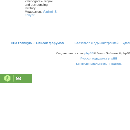
Zelenogorsk/Terijoki
and surrounding
territory
Модератор:
Vladimir S.
Kotlyar
На главную
Список форумов
Связаться с администрацией
Удал
Создано на основе
phpBB
® Forum Software © phpBB
Русская поддержка phpBB
Конфиденциальность
|
Правила
93