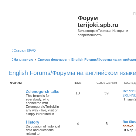
Форум
terijoki.spb.ru
Зеленогорск/Териоки. История и
современность.
Ссылки
FAQ
На главную
Список форумов
English Forums/Форумы на английско
English Forums/Форумы на английском языке
ФОРУМ
ТЕМЫ
СООБЩЕНИЯ
ПОСЛЕД
Zelenogorsk talks
Re: SY
13
59
2RUNN
This forum is for
everybody, who
Пт май 2
connected with
Zelenogorsk/Terijoki in
any way - live, visit or
simply interested in
History
Re: Sies
4
6
abravo
Discussion of historical
data and questions
Чт мар 1
related to