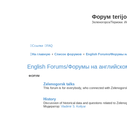
Форум terijo
Зеленогорск/Териоки. И
Ссылки
FAQ
На главную
Список форумов
English Forums/Форумы н
English Forums/Форумы на английско
ФОРУМ
Zelenogorsk talks
This forum is for everybody, who connected with Zelenogorsk/Te
History
Discussion of historical data and questions related to Zelenog
Модератор:
Vladimir S. Kotlyar