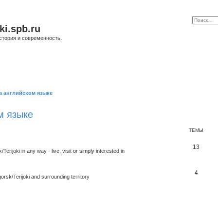
ki.spb.ru
стория и современность.
а английском языке
м языке
ТЕМЫ
13
rijoki in any way - live, visit or simply interested in
4
orsk/Terijoki and surrounding territory