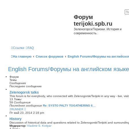
Форум
terijoki.spb.ru
Зеленогорск/Териоки. История и
современность.
Ссылки
FAQ
На главную
Список форумов
English Forums/Форумы на английско
English Forums/Форумы на английском языке
Форум
Темы
Сообщения
Последнее сообщение
Zelenogorsk talks
This forum is for everybody, who connected with Zelenogorsk/Terijoki in any way - live, visit
13
Темы
59
Сообщения
Последнее сообщение
Re: SYSTO PALTY TOGATHERING 6…
П
2RUNNER
е
Пт май 23, 2014 2:16 pm
р
е
History
й
Discussion of historical data and questions related to Zelenogorsk/Terijoki and surrounding 
т
Модератор:
Vladimir S. Kotlyar
и
4
Темы