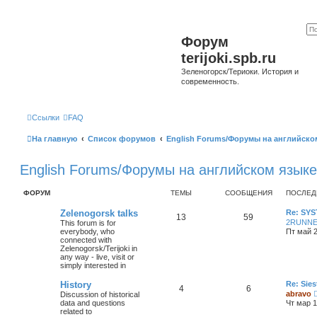
Форум
terijoki.spb.ru
Зеленогорск/Териоки. История и
современность.
Ссылки
FAQ
На главную
Список форумов
English Forums/Форумы на английско
English Forums/Форумы на английском языке
ФОРУМ
ТЕМЫ
СООБЩЕНИЯ
ПОСЛЕД
Zelenogorsk talks
Re: SY
13
59
2RUNN
This forum is for
everybody, who
Пт май 2
connected with
Zelenogorsk/Terijoki in
any way - live, visit or
simply interested in
History
Re: Sies
4
6
abravo
Discussion of historical
data and questions
Чт мар 1
related to