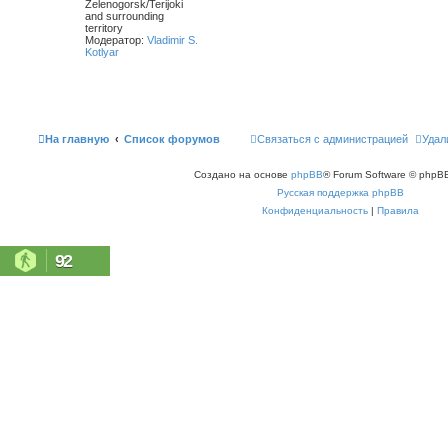
Zelenogorsk/Terijoki
and surrounding
territory
Модератор:
Vladimir S.
Kotlyar
На главную
Список форумов
Связаться с администрацией
Удал
Создано на основе
phpBB
® Forum Software © phpBB
Русская поддержка phpBB
Конфиденциальность
|
Правила
92