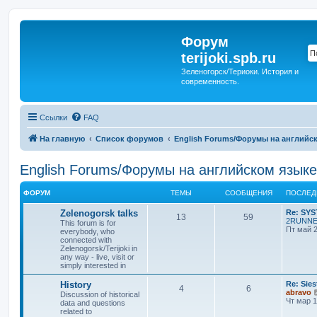
Форум
terijoki.spb.ru
Зеленогорск/Териоки. История и
современность.
Ссылки
FAQ
На главную
Список форумов
English Forums/Форумы на английс
English Forums/Форумы на английском языке
ФОРУМ
ТЕМЫ
СООБЩЕНИЯ
ПОСЛЕД
Zelenogorsk talks
Re: SY
13
59
2RUNN
This forum is for
Пт май 2
everybody, who
connected with
Zelenogorsk/Terijoki in
any way - live, visit or
simply interested in
History
Re: Sies
4
6
abravo
Discussion of historical
Чт мар 1
data and questions
related to