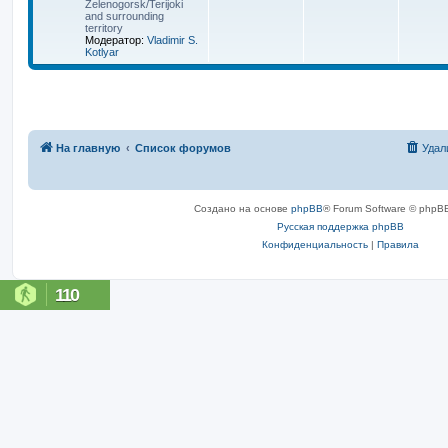
Zelenogorsk/Terijoki
and surrounding
territory
Модератор:
Vladimir S.
Kotlyar
На главную
Список форумов
Удал
Создано на основе
phpBB
® Forum Software © phpBB
Русская поддержка phpBB
Конфиденциальность
|
Правила
110