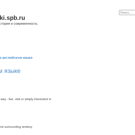
ki.spb.ru
стория и современность.
а английском языке
м языке
y - live, visit or simply interested in
nd surrounding territory