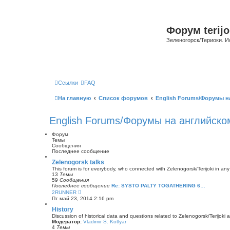
Форум terijo
Зеленогорск/Териоки. И
Ссылки
FAQ
На главную
Список форумов
English Forums/Форумы н
English Forums/Форумы на английско
Форум
Темы
Сообщения
Последнее сообщение
Zelenogorsk talks
This forum is for everybody, who connected with Zelenogorsk/Terijoki in any wa
13
Темы
59
Сообщения
Последнее сообщение
Re: SYSTO PALTY TOGATHERING 6…
П
2RUNNER
е
Пт май 23, 2014 2:16 pm
р
е
History
й
Discussion of historical data and questions related to Zelenogorsk/Terijoki a
т
Модератор:
Vladimir S. Kotlyar
и
4
Темы