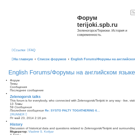
Форум
terijoki.spb.ru
Зеленогорск/Териоки. История и
современность.
Ссылки
FAQ
На главную
Список форумов
English Forums/Форумы на английско
English Forums/Форумы на английском языке
Форум
Темы
Сообщения
Последнее сообщение
Zelenogorsk talks
This forum is for everybody, who connected with Zelenogorsk/Terijoki in any way - live, visit
13
Темы
59
Сообщения
Последнее сообщение
Re: SYSTO PALTY TOGATHERING 6…
П
2RUNNER
е
Пт май 23, 2014 2:16 pm
р
е
History
й
Discussion of historical data and questions related to Zelenogorsk/Terijoki and surrounding 
т
Модератор:
Vladimir S. Kotlyar
и
4
Темы