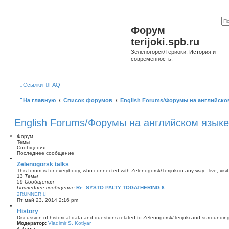
Форум
terijoki.spb.ru
Зеленогорск/Териоки. История и
современность.
Ссылки
FAQ
На главную
Список форумов
English Forums/Форумы на английско
English Forums/Форумы на английском языке
Форум
Темы
Сообщения
Последнее сообщение
Zelenogorsk talks
This forum is for everybody, who connected with Zelenogorsk/Terijoki in any way - live, visit
13
Темы
59
Сообщения
Последнее сообщение
Re: SYSTO PALTY TOGATHERING 6…
П
2RUNNER
е
Пт май 23, 2014 2:16 pm
р
е
History
й
Discussion of historical data and questions related to Zelenogorsk/Terijoki and surrounding 
т
Модератор:
Vladimir S. Kotlyar
и
4
Темы