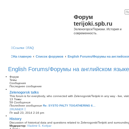
Форум
terijoki.spb.ru
Зеленогорск/Териоки. История и
современность.
Ссылки
FAQ
На главную
Список форумов
English Forums/Форумы на английско
English Forums/Форумы на английском языке
Форум
Темы
Сообщения
Последнее сообщение
Zelenogorsk talks
This forum is for everybody, who connected with Zelenogorsk/Terijoki in any way - live, visit
13
Темы
59
Сообщения
Последнее сообщение
Re: SYSTO PALTY TOGATHERING 6…
П
2RUNNER
е
Пт май 23, 2014 2:16 pm
р
е
History
й
Discussion of historical data and questions related to Zelenogorsk/Terijoki and surrounding 
т
Модератор:
Vladimir S. Kotlyar
и
4
Темы