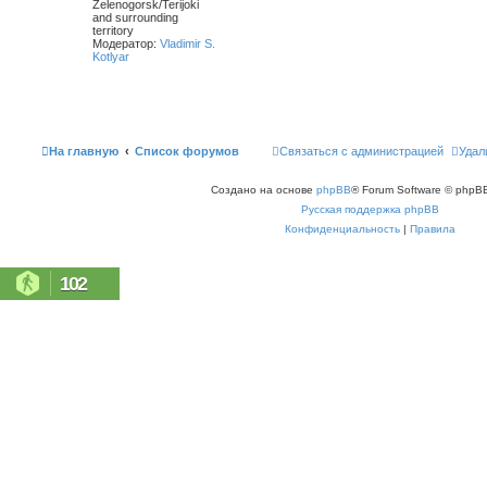
Zelenogorsk/Terijoki
and surrounding
territory
Модератор:
Vladimir S.
Kotlyar
На главную
Список форумов
Связаться с администрацией
Удал
Создано на основе
phpBB
® Forum Software © phpBB
Русская поддержка phpBB
Конфиденциальность
|
Правила
102