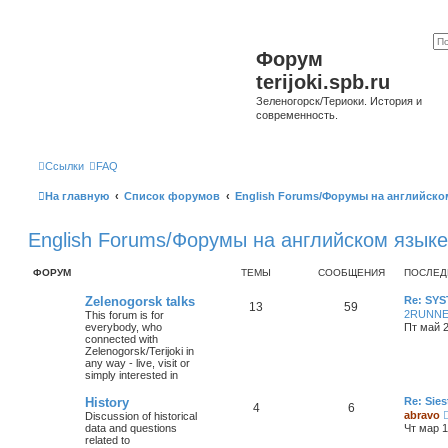
Форум
terijoki.spb.ru
Зеленогорск/Териоки. История и
современность.
Ссылки
FAQ
На главную
Список форумов
English Forums/Форумы на английско
English Forums/Форумы на английском языке
ФОРУМ
ТЕМЫ
СООБЩЕНИЯ
ПОСЛЕД
Zelenogorsk talks
Re: SY
13
59
2RUNN
This forum is for
everybody, who
Пт май 2
connected with
Zelenogorsk/Terijoki in
any way - live, visit or
simply interested in
History
Re: Sies
4
6
abravo
Discussion of historical
data and questions
Чт мар 1
related to