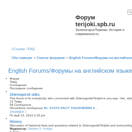
Форум
terijoki.spb.ru
Зеленогорск/Териоки. История и
современность.
Ссылки
FAQ
На главную
Список форумов
English Forums/Форумы на английско
English Forums/Форумы на английском языке
Форум
Темы
Сообщения
Последнее сообщение
Zelenogorsk talks
This forum is for everybody, who connected with Zelenogorsk/Terijoki in any way - live, visit
13
Темы
59
Сообщения
Последнее сообщение
Re: SYSTO PALTY TOGATHERING 6…
П
2RUNNER
е
Пт май 23, 2014 2:16 pm
р
е
History
й
Discussion of historical data and questions related to Zelenogorsk/Terijoki and surrounding 
т
Модератор:
Vladimir S. Kotlyar
и
4
Темы