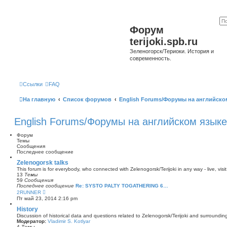
Форум
terijoki.spb.ru
Зеленогорск/Териоки. История и
современность.
Ссылки
FAQ
На главную
Список форумов
English Forums/Форумы на английско
English Forums/Форумы на английском языке
Форум
Темы
Сообщения
Последнее сообщение
Zelenogorsk talks
This forum is for everybody, who connected with Zelenogorsk/Terijoki in any way - live, visit
13
Темы
59
Сообщения
Последнее сообщение
Re: SYSTO PALTY TOGATHERING 6…
П
2RUNNER
е
Пт май 23, 2014 2:16 pm
р
е
History
й
Discussion of historical data and questions related to Zelenogorsk/Terijoki and surrounding 
т
Модератор:
Vladimir S. Kotlyar
и
4
Темы