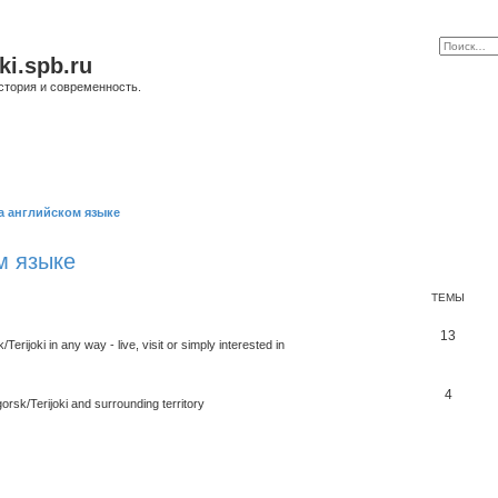
ki.spb.ru
стория и современность.
а английском языке
м языке
ТЕМЫ
13
rijoki in any way - live, visit or simply interested in
4
orsk/Terijoki and surrounding territory