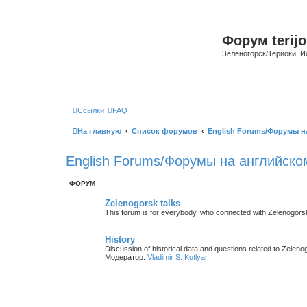
Форум terijo
Зеленогорск/Териоки. И
Ссылки
FAQ
На главную
Список форумов
English Forums/Форумы н
English Forums/Форумы на английско
ФОРУМ
Zelenogorsk talks
This forum is for everybody, who connected with Zelenogorsk/Te
History
Discussion of historical data and questions related to Zelenog
Модератор:
Vladimir S. Kotlyar