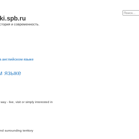
ki.spb.ru
стория и современность.
а английском языке
м языке
y - live, visit or simply interested in
nd surrounding territory