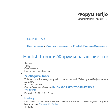
Форум terijo
Зеленогорск/Териоки. И
Ссылки
FAQ
На главную
Список форумов
English Forums/Форумы н
English Forums/Форумы на английско
Форум
Темы
Сообщения
Последнее сообщение
Zelenogorsk talks
This forum is for everybody, who connected with Zelenogorsk/Terijoki in any wa
13
Темы
59
Сообщения
Последнее сообщение
Re: SYSTO PALTY TOGATHERING 6…
П
2RUNNER
е
Пт май 23, 2014 2:16 pm
р
е
History
й
Discussion of historical data and questions related to Zelenogorsk/Terijoki a
т
Модератор:
Vladimir S. Kotlyar
и
4
Темы