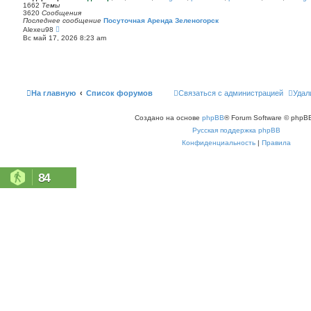
п
1662
Темы
с
о
3620
Сообщения
о
с
Последнее сообщение
Посуточная Аренда Зеленогорск
о
л
П
Alexeu98
б
е
е
щ
Вс май 17, 2026 8:23 am
д
р
е
н
е
н
е
й
и
м
т
ю
у
и
с
к
о
п
На главную
Список форумов
Связаться с администрацией
Удал
о
о
б
с
щ
л
е
Создано на основе
phpBB
® Forum Software © phpBB
е
н
д
Русская поддержка phpBB
и
н
ю
е
Конфиденциальность
|
Правила
м
у
с
о
84
о
б
щ
е
н
и
ю