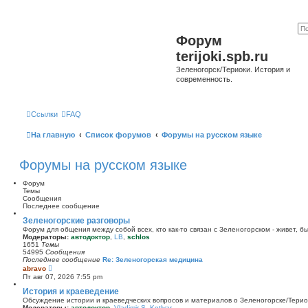
Форум
terijoki.spb.ru
Зеленогорск/Териоки. История и
современность.
Ссылки
FAQ
На главную
Список форумов
Форумы на русском языке
Форумы на русском языке
Форум
Темы
Сообщения
Последнее сообщение
Зеленогорские разговоры
Форум для общения между собой всех, кто как-то связан с Зеленогорском - живет, б
Модераторы:
автодоктор
,
LB
,
schlos
1651
Темы
54995
Сообщения
Последнее сообщение
Re: Зеленогорская медицина
П
abravo
е
Пт авг 07, 2026 7:55 pm
р
е
История и краеведение
й
Обсуждение истории и краеведческих вопросов и материалов о Зеленогорске/Тери
т
Модераторы:
автодоктор
,
Vladimir S. Kotlyar