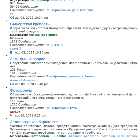
и
876
Темы
к
59466
Сообщения
п
Последнее сообщение
Re: Терийокские дачи и не тол…
о
П
isl
с
е
Сб авг 08, 2026 10:04 am
л
р
е
е
Выборгская крепость
д
й
Форум посвящен истории Выборгской Крепости. Обсуждение других вопросов допуска
н
т
тематикой форума.
е
и
Модератор:
Александр Павлов
м
к
62
Темы
у
п
1898
Сообщения
с
о
Последнее сообщение
Re: УТРАТА
о
с
П
Скаут
о
л
е
б
Вт мар 05, 2024 10:36 pm
е
р
щ
д
е
Земельный вопрос
е
н
й
н
Обсуждение вопросов землевладения, налогообложения земельных участков и стро
е
т
и
дач.
м
и
ю
151
Темы
у
к
1812
Сообщения
с
п
Последнее сообщение
Приобретение участка в Зелено…
о
о
П
АлексейМатвеев
о
с
е
б
Пн ноя 09, 2020 12:48 pm
л
р
щ
е
е
Фотофорум
е
д
й
н
Объявления и обсуждения фотоконкурса, фотографий на сайте, используемой фото
н
т
и
фотографий и прочего, связанного с фотоделом.
е
и
ю
117
Темы
м
к
1720
Сообщения
у
п
Последнее сообщение
Re: Териокские коты
с
о
П
abravo
о
с
е
о
Чт дек 16, 2021 8:27 pm
л
р
б
е
е
Зеленогорская барахолка
щ
д
й
е
Частные объявления - покупка, продажа, обмен, поиск/сдача жилья и дач, предложе
н
т
н
Зеленогорска и окрестностей, включая Курортный район С.-Петербурга и Выборгск
е
и
и
<br>Для размещения объявления регистрация не требуется.
м
к
ю
Модераторы:
автодоктор
,
LB
,
schlos
,
incogni-to
,
panaceYA
,
pravdorub
,
Celtic
,
mborgal
у