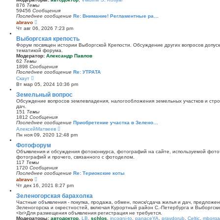
и
876
Темы
к
59456
Сообщения
п
Последнее сообщение
Re: Внимание! Регламентные ра…
о
П
abravo
с
е
Чт авг 06, 2026 7:23 pm
л
р
е
е
Выборгская крепость
д
й
Форум посвящен истории Выборгской Крепости. Обсуждение других вопросов допуска
н
т
тематикой форума.
е
и
Модератор:
Александр Павлов
м
к
62
Темы
у
п
1898
Сообщения
с
о
Последнее сообщение
Re: УТРАТА
о
с
П
Скаут
о
л
е
б
Вт мар 05, 2024 10:36 pm
е
р
щ
д
е
Земельный вопрос
е
н
й
н
Обсуждение вопросов землевладения, налогообложения земельных участков и стро
е
т
и
дач.
м
и
ю
151
Темы
у
к
1812
Сообщения
с
п
Последнее сообщение
Приобретение участка в Зелено…
о
о
П
АлексейМатвеев
о
с
е
б
Пн ноя 09, 2020 12:48 pm
л
р
щ
е
е
Фотофорум
е
д
й
н
Объявления и обсуждения фотоконкурса, фотографий на сайте, используемой фото
н
т
и
фотографий и прочего, связанного с фотоделом.
е
и
ю
117
Темы
м
к
1720
Сообщения
у
п
Последнее сообщение
Re: Териокские коты
с
о
П
abravo
о
с
е
о
Чт дек 16, 2021 8:27 pm
л
р
б
е
е
Зеленогорская барахолка
щ
д
й
е
Частные объявления - покупка, продажа, обмен, поиск/сдача жилья и дач, предложе
н
т
н
Зеленогорска и окрестностей, включая Курортный район С.-Петербурга и Выборгск
е
и
и
<br>Для размещения объявления регистрация не требуется.
м
к
ю
Модераторы:
автодоктор
,
LB
,
schlos
,
incogni-to
,
panaceYA
,
pravdorub
,
Celtic
,
mborgal
у