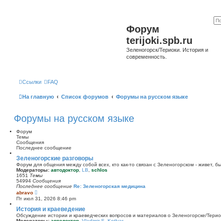
Форум
terijoki.spb.ru
Зеленогорск/Териоки. История и
современность.
Ссылки
FAQ
На главную
Список форумов
Форумы на русском языке
Форумы на русском языке
Форум
Темы
Сообщения
Последнее сообщение
Зеленогорские разговоры
Форум для общения между собой всех, кто как-то связан с Зеленогорском - живет, б
Модераторы:
автодоктор
,
LB
,
schlos
1651
Темы
54994
Сообщения
Последнее сообщение
Re: Зеленогорская медицина
П
abravo
е
Пт июл 31, 2026 8:46 pm
р
е
История и краеведение
й
Обсуждение истории и краеведческих вопросов и материалов о Зеленогорске/Тери
т
Модераторы:
автодоктор
,
Vladimir S. Kotlyar