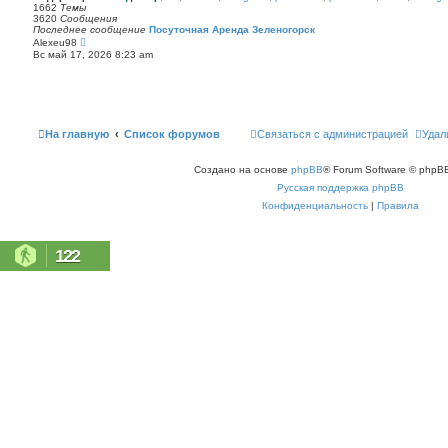
п
1662
Темы
с
о
3620
Сообщения
о
с
Последнее сообщение
Посуточная Аренда Зеленогорск
о
л
П
Alexeu98
б
е
е
щ
Вс май 17, 2026 8:23 am
д
р
е
н
е
н
е
й
и
м
т
ю
у
и
с
к
о
п
На главную
Список форумов
Связаться с администрацией
Удал
о
о
б
с
щ
л
е
Создано на основе
phpBB
® Forum Software © phpBB
е
н
д
Русская поддержка phpBB
и
н
ю
е
Конфиденциальность
|
Правила
м
у
с
о
122
о
б
щ
е
н
и
ю