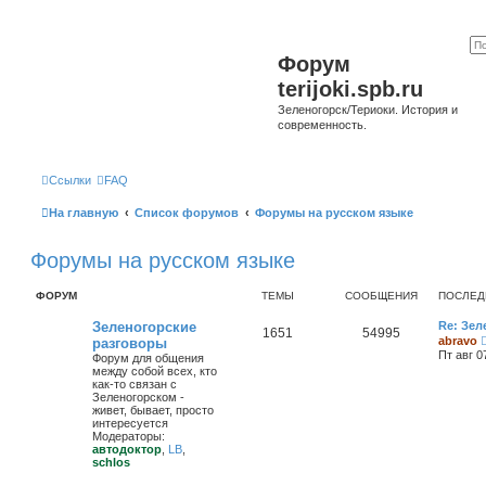
Форум
terijoki.spb.ru
Зеленогорск/Териоки. История и
современность.
Ссылки
FAQ
На главную
Список форумов
Форумы на русском языке
Форумы на русском языке
ФОРУМ
ТЕМЫ
СООБЩЕНИЯ
ПОСЛЕД
Зеленогорские
Re: Зел
1651
54995
abravo
разговоры
Пт авг 0
Форум для общения
между собой всех, кто
как-то связан с
Зеленогорском -
живет, бывает, просто
интересуется
Модераторы:
автодоктор
,
LB
,
schlos