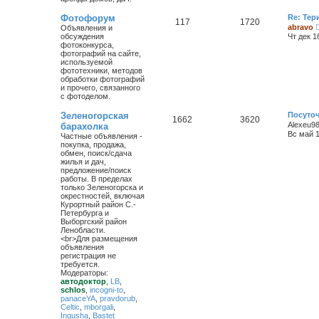
Фотофорум
Re: Тер
117
1720
abravo
Объявления и
обсуждения
Чт дек 1
фотоконкурса,
фотографий на сайте,
используемой
фототехники, методов
обработки фотографий
и прочего, связанного
с фотоделом.
Зеленогорская
Посуточ
1662
3620
Alexeu9
барахолка
Вс май 1
Частные объявления -
покупка, продажа,
обмен, поиск/сдача
жилья и дач,
предложение/поиск
работы. В пределах
только Зеленогорска и
окрестностей, включая
Курортный район С.-
Петербурга и
Выборгский район
Ленобласти.
<br>Для размещения
объявления
регистрация не
требуется.
Модераторы:
автодоктор
,
LB
,
schlos
,
incogni-to
,
panaceYA
,
pravdorub
,
Celtic
,
mborgali
,
Ingusha
,
Bastet