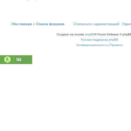
На главную
Список форумов
Связаться с администрацией
Удал
Создано на основе
phpBB
® Forum Software © phpBB
Русская поддержка phpBB
Конфиденциальность
|
Правила
94