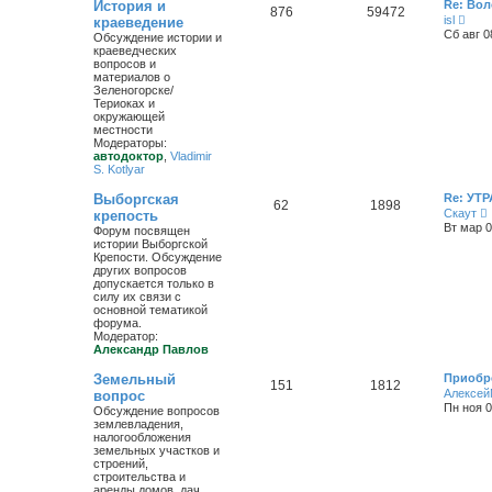
История и
Re: Вол
876
59472
П
isl
краеведение
е
Сб авг 0
Обсуждение истории и
р
краеведческих
е
вопросов и
й
материалов о
т
Зеленогорске/
и
Териоках и
к
окружающей
п
местности
о
Модераторы:
с
автодоктор
,
Vladimir
л
S. Kotlyar
е
д
Выборгская
Re: УТР
н
62
1898
Скаут
крепость
е
Вт мар 0
м
Форум посвящен
у
истории Выборгской
с
Крепости. Обсуждение
о
других вопросов
т
о
допускается только в
б
силу их связи с
к
щ
основной тематикой
е
форума.
н
Модератор:
и
Александр Павлов
ю
Земельный
Приобре
151
1812
Алексей
вопрос
Пн ноя 0
Обсуждение вопросов
землевладения,
налогообложения
земельных участков и
строений,
строительства и
аренды домов, дач.