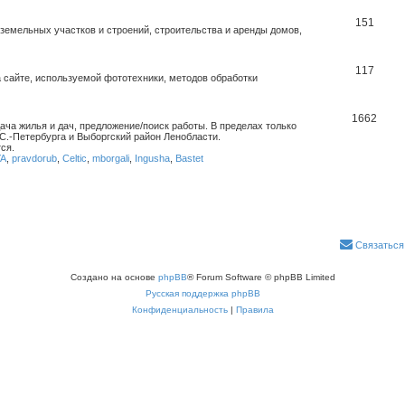
151
емельных участков и строений, строительства и аренды домов,
117
 сайте, используемой фототехники, методов обработки
1662
дача жилья и дач, предложение/поиск работы. В пределах только
С.-Петербурга и Выборгский район Ленобласти.
ся.
YA
,
pravdorub
,
Celtic
,
mborgali
,
Ingusha
,
Bastet
Связаться
Создано на основе
phpBB
® Forum Software © phpBB Limited
Русская поддержка phpBB
Конфиденциальность
|
Правила