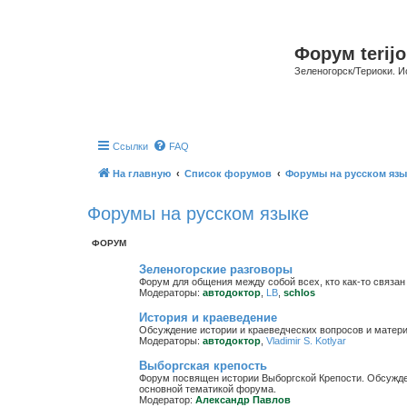
Форум terijo
Зеленогорск/Териоки. И
Ссылки
FAQ
На главную
Список форумов
Форумы на русском язы
Форумы на русском языке
ФОРУМ
Зеленогорские разговоры
Форум для общения между собой всех, кто как-то связан 
Модераторы:
автодоктор
,
LB
,
schlos
История и краеведение
Обсуждение истории и краеведческих вопросов и матер
Модераторы:
автодоктор
,
Vladimir S. Kotlyar
Выборгская крепость
Форум посвящен истории Выборгской Крепости. Обсужден
основной тематикой форума.
Модератор:
Александр Павлов