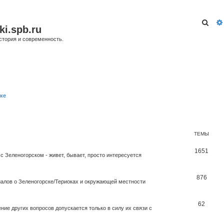
Пои
ki.spb.ru
стория и современность.
ке
ТЕМЫ
1651
с Зеленогорском - живет, бывает, просто интересуется
876
иалов о Зеленогорске/Териоках и окружающей местности
62
ие других вопросов допускается только в силу их связи с