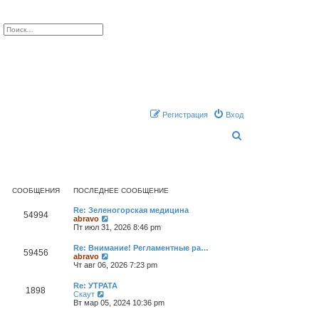
ск
Расширенный поиск
Регистрация
Вход
П
о
и
с
СООБЩЕНИЯ
ПОСЛЕДНЕЕ СООБЩЕНИЕ
к
Re: Зеленогорская медицина
54994
П
abravo
е
Пт июл 31, 2026 8:46 pm
р
е
Re: Внимание! Регламентные ра…
59456
й
П
abravo
т
е
Чт авг 06, 2026 7:23 pm
и
р
к
е
Re: УТРАТА
п
1898
й
П
Скаут
о
т
е
Вт мар 05, 2024 10:36 pm
с
и
р
л
к