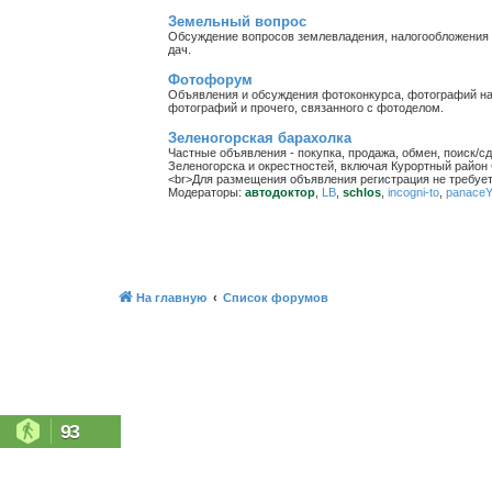
Земельный вопрос
Обсуждение вопросов землевладения, налогообложения з
дач.
Фотофорум
Объявления и обсуждения фотоконкурса, фотографий на
фотографий и прочего, связанного с фотоделом.
Зеленогорская барахолка
Частные объявления - покупка, продажа, обмен, поиск/с
Зеленогорска и окрестностей, включая Курортный район 
<br>Для размещения объявления регистрация не требует
Модераторы:
автодоктор
,
LB
,
schlos
,
incogni-to
,
panace
На главную
Список форумов
93