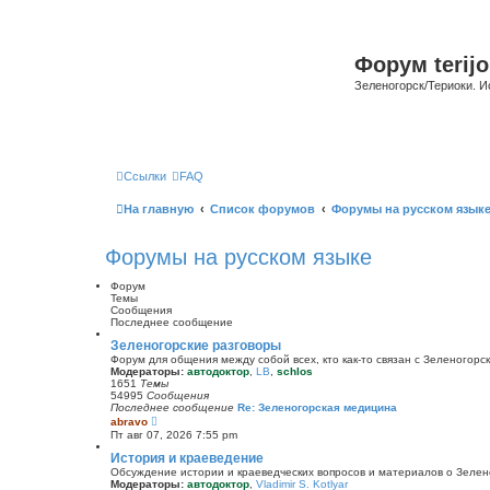
Форум terijo
Зеленогорск/Териоки. И
Ссылки
FAQ
На главную
Список форумов
Форумы на русском язык
Форумы на русском языке
Форум
Темы
Сообщения
Последнее сообщение
Зеленогорские разговоры
Форум для общения между собой всех, кто как-то связан с Зеленогорск
Модераторы:
автодоктор
,
LB
,
schlos
1651
Темы
54995
Сообщения
Последнее сообщение
Re: Зеленогорская медицина
П
abravo
е
Пт авг 07, 2026 7:55 pm
р
е
История и краеведение
й
Обсуждение истории и краеведческих вопросов и материалов о Зелен
т
Модераторы:
автодоктор
,
Vladimir S. Kotlyar