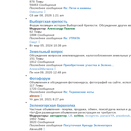
и
876
Темы
к
59463
Сообщения
п
Последнее сообщение
Re: Печи и камины
о
П
Osbourne
с
е
Сб авг 08, 2026 1:21 am
л
р
е
е
Выборгская крепость
д
й
Форум посвящен истории Выборгской Крепости. Обсуждение других воп
н
т
Модератор:
Александр Павлов
е
и
62
Темы
м
к
1898
Сообщения
у
п
Последнее сообщение
Re: УТРАТА
с
о
П
Скаут
о
с
е
о
Вт мар 05, 2024 10:36 pm
л
р
б
е
е
Земельный вопрос
щ
д
й
е
Обсуждение вопросов землевладения, налогообложения земельных уча
н
т
н
151
Темы
е
и
и
1812
Сообщения
м
к
ю
Последнее сообщение
Приобретение участка в Зелено…
у
п
П
АлексейМатвеев
с
о
е
о
Пн ноя 09, 2020 12:48 pm
с
р
о
л
е
Фотофорум
б
е
й
щ
Объявления и обсуждения фотоконкурса, фотографий на сайте, испол
д
т
е
117
Темы
н
и
н
1720
Сообщения
е
к
и
Последнее сообщение
Re: Териокские коты
м
п
ю
П
abravo
у
о
е
с
Чт дек 16, 2021 8:27 pm
с
р
о
л
е
Зеленогорская барахолка
о
е
й
б
Частные объявления - покупка, продажа, обмен, поиск/сдача жилья и 
д
т
щ
<br>Для размещения объявления регистрация не требуется.
н
и
е
Модераторы:
автодоктор
,
LB
,
schlos
,
incogni-to
,
panaceYA
,
pravdorub
е
к
н
1662
Темы
м
п
и
3620
Сообщения
у
о
ю
Последнее сообщение
Посуточная Аренда Зеленогорск
с
с
П
Alexeu98
о
л