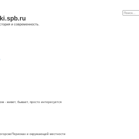
ki.spb.ru
стория и современность.
е
ом - живет, бывает, просто интересуется
огорске/Териоках и окружающей местности