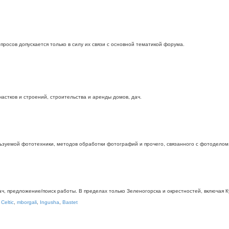
росов допускается только в силу их связи с основной тематикой форума.
стков и строений, строительства и аренды домов, дач.
ьзуемой фототехники, методов обработки фотографий и прочего, связанного с фотоделом
дач, предложение/поиск работы. В пределах только Зеленогорска и окрестностей, включая
,
Celtic
,
mborgali
,
Ingusha
,
Bastet