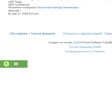
п
1662
Темы
с
о
3620
Сообщения
о
с
Последнее сообщение
Посуточная Аренда Зеленогорск
о
л
П
Alexeu98
б
е
е
щ
Вс май 17, 2026 8:23 am
д
р
е
н
е
н
е
й
и
м
т
ю
у
и
с
к
о
п
На главную
Список форумов
Связаться с администрацией
Удал
о
о
б
с
щ
л
е
Создано на основе
phpBB
® Forum Software © phpBB
е
н
д
Русская поддержка phpBB
и
н
ю
е
Конфиденциальность
|
Правила
м
у
с
о
88
о
б
щ
е
н
и
ю