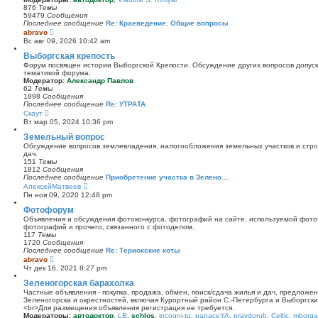
и
876
Темы
к
59479
Сообщения
п
Последнее сообщение
Re: Краеведение. Общие вопросы
о
П
abravo
с
е
Вс авг 09, 2026 10:42 am
л
р
е
е
Выборгская крепость
д
й
Форум посвящен истории Выборгской Крепости. Обсуждение других вопросов допуска
н
т
тематикой форума.
е
и
Модератор:
Александр Павлов
м
к
62
Темы
у
п
1898
Сообщения
с
о
Последнее сообщение
Re: УТРАТА
о
с
П
Скаут
о
л
е
б
Вт мар 05, 2024 10:36 pm
е
р
щ
д
е
Земельный вопрос
е
н
й
н
Обсуждение вопросов землевладения, налогообложения земельных участков и стро
е
т
и
дач.
м
и
ю
151
Темы
у
к
1812
Сообщения
с
п
Последнее сообщение
Приобретение участка в Зелено…
о
о
П
АлексейМатвеев
о
с
е
б
Пн ноя 09, 2020 12:48 pm
л
р
щ
е
е
Фотофорум
е
д
й
н
Объявления и обсуждения фотоконкурса, фотографий на сайте, используемой фото
н
т
и
фотографий и прочего, связанного с фотоделом.
е
и
ю
117
Темы
м
к
1720
Сообщения
у
п
Последнее сообщение
Re: Териокские коты
с
о
П
abravo
о
с
е
о
Чт дек 16, 2021 8:27 pm
л
р
б
е
е
Зеленогорская барахолка
щ
д
й
е
Частные объявления - покупка, продажа, обмен, поиск/сдача жилья и дач, предложе
н
т
н
Зеленогорска и окрестностей, включая Курортный район С.-Петербурга и Выборгск
е
и
и
<br>Для размещения объявления регистрация не требуется.
м
к
ю
Модераторы:
автодоктор
,
LB
,
schlos
,
incogni-to
,
panaceYA
,
pravdorub
,
Celtic
,
mborgal
у