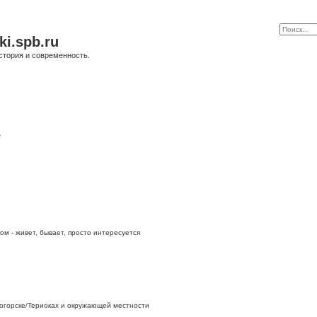
ki.spb.ru
стория и современность.
е
ом - живет, бывает, просто интересуется
огорске/Териоках и окружающей местности