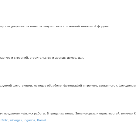
росов допускается только в силу их связи с основной тематикой форума.
стков и строений, строительства и аренды домов, дач.
ьзуемой фототехники, методов обработки фотографий и прочего, связанного с фотоделом
дач, предложение/поиск работы. В пределах только Зеленогорска и окрестностей, включая
,
Celtic
,
mborgali
,
Ingusha
,
Bastet