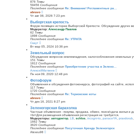
и
876
Темы
к
59456
Сообщения
п
Последнее сообщение
Re: Внимание! Регламентные ра…
о
П
abravo
с
е
Чт авг 06, 2026 7:23 pm
л
р
е
е
Выборгская крепость
д
й
Форум посвящен истории Выборгской Крепости. Обсуждение других воп
н
т
Модератор:
Александр Павлов
е
и
62
Темы
м
к
1898
Сообщения
у
п
Последнее сообщение
Re: УТРАТА
с
о
П
Скаут
о
с
е
о
Вт мар 05, 2024 10:36 pm
л
р
б
е
е
Земельный вопрос
щ
д
й
е
Обсуждение вопросов землевладения, налогообложения земельных уча
н
т
н
151
Темы
е
и
и
1812
Сообщения
м
к
ю
Последнее сообщение
Приобретение участка в Зелено…
у
п
П
АлексейМатвеев
с
о
е
о
Пн ноя 09, 2020 12:48 pm
с
р
о
л
е
Фотофорум
б
е
й
щ
Объявления и обсуждения фотоконкурса, фотографий на сайте, испол
д
т
е
117
Темы
н
и
н
1720
Сообщения
е
к
и
Последнее сообщение
Re: Териокские коты
м
п
ю
П
abravo
у
о
е
с
Чт дек 16, 2021 8:27 pm
с
р
о
л
е
Зеленогорская барахолка
о
е
й
б
Частные объявления - покупка, продажа, обмен, поиск/сдача жилья и 
д
т
щ
<br>Для размещения объявления регистрация не требуется.
н
и
е
Модераторы:
автодоктор
,
LB
,
schlos
,
incogni-to
,
panaceYA
,
pravdorub
е
к
н
1662
Темы
м
п
и
3620
Сообщения
у
о
ю
Последнее сообщение
Посуточная Аренда Зеленогорск
с
с
П
Alexeu98
о
л