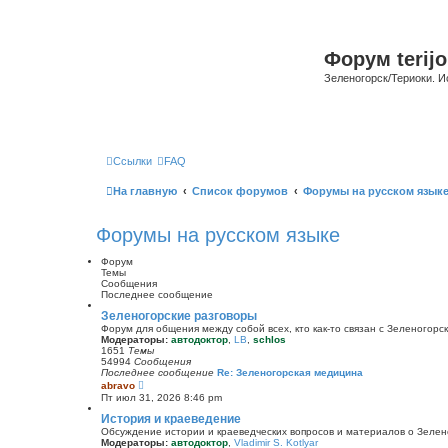
Форум terijo
Зеленогорск/Териоки. И
Ссылки
FAQ
На главную
Список форумов
Форумы на русском язык
Форумы на русском языке
Форум
Темы
Сообщения
Последнее сообщение
Зеленогорские разговоры
Форум для общения между собой всех, кто как-то связан с Зеленогорск
Модераторы:
автодоктор
,
LB
,
schlos
1651
Темы
54994
Сообщения
Последнее сообщение
Re: Зеленогорская медицина
П
abravo
е
Пт июл 31, 2026 8:46 pm
р
е
История и краеведение
й
Обсуждение истории и краеведческих вопросов и материалов о Зелен
т
Модераторы:
автодоктор
,
Vladimir S. Kotlyar