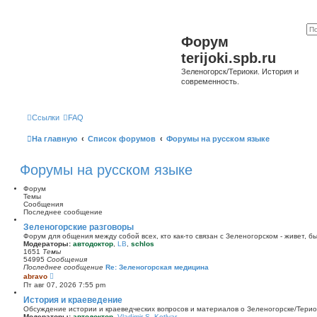
Форум
terijoki.spb.ru
Зеленогорск/Териоки. История и
современность.
Ссылки
FAQ
На главную
Список форумов
Форумы на русском языке
Форумы на русском языке
Форум
Темы
Сообщения
Последнее сообщение
Зеленогорские разговоры
Форум для общения между собой всех, кто как-то связан с Зеленогорском - живет, б
Модераторы:
автодоктор
,
LB
,
schlos
1651
Темы
54995
Сообщения
Последнее сообщение
Re: Зеленогорская медицина
П
abravo
е
Пт авг 07, 2026 7:55 pm
р
е
История и краеведение
й
Обсуждение истории и краеведческих вопросов и материалов о Зеленогорске/Тери
т
Модераторы:
автодоктор
,
Vladimir S. Kotlyar