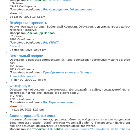
и
876
Темы
к
59479
Сообщения
п
Последнее сообщение
Re: Краеведение. Общие вопросы
о
П
abravo
с
е
Вс авг 09, 2026 10:42 am
л
р
е
е
Выборгская крепость
д
й
Форум посвящен истории Выборгской Крепости. Обсуждение других вопросов допуска
н
т
тематикой форума.
е
и
Модератор:
Александр Павлов
м
к
62
Темы
у
п
1898
Сообщения
с
о
Последнее сообщение
Re: УТРАТА
о
с
П
Скаут
о
л
е
б
Вт мар 05, 2024 10:36 pm
е
р
щ
д
е
Земельный вопрос
е
н
й
н
Обсуждение вопросов землевладения, налогообложения земельных участков и стро
е
т
и
дач.
м
и
ю
151
Темы
у
к
1812
Сообщения
с
п
Последнее сообщение
Приобретение участка в Зелено…
о
о
П
АлексейМатвеев
о
с
е
б
Пн ноя 09, 2020 12:48 pm
л
р
щ
е
е
Фотофорум
е
д
й
н
Объявления и обсуждения фотоконкурса, фотографий на сайте, используемой фото
н
т
и
фотографий и прочего, связанного с фотоделом.
е
и
ю
117
Темы
м
к
1720
Сообщения
у
п
Последнее сообщение
Re: Териокские коты
с
о
П
abravo
о
с
е
о
Чт дек 16, 2021 8:27 pm
л
р
б
е
е
Зеленогорская барахолка
щ
д
й
е
Частные объявления - покупка, продажа, обмен, поиск/сдача жилья и дач, предложе
н
т
н
Зеленогорска и окрестностей, включая Курортный район С.-Петербурга и Выборгск
е
и
и
<br>Для размещения объявления регистрация не требуется.
м
к
ю
Модераторы:
автодоктор
,
LB
,
schlos
,
incogni-to
,
panaceYA
,
pravdorub
,
Celtic
,
mborgal
у