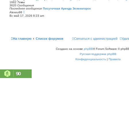
п
1662
Темы
с
о
3620
Сообщения
о
с
Последнее сообщение
Посуточная Аренда Зеленогорск
о
л
П
Alexeu98
б
е
е
щ
Вс май 17, 2026 8:23 am
д
р
е
н
е
н
е
й
и
м
т
ю
у
и
с
к
о
п
На главную
Список форумов
Связаться с администрацией
Удал
о
о
б
с
щ
л
е
Создано на основе
phpBB
® Forum Software © phpBB
е
н
д
Русская поддержка phpBB
и
н
ю
е
Конфиденциальность
|
Правила
м
у
с
о
90
о
б
щ
е
н
и
ю