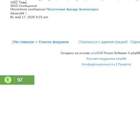
п
1662
Темы
с
о
3620
Сообщения
о
с
Последнее сообщение
Посуточная Аренда Зеленогорск
о
л
П
Alexeu98
б
е
е
щ
Вс май 17, 2026 8:23 am
д
р
е
н
е
н
е
й
и
м
т
ю
у
и
с
к
о
п
На главную
Список форумов
Связаться с администрацией
Удал
о
о
б
с
щ
л
е
Создано на основе
phpBB
® Forum Software © phpBB
е
н
д
Русская поддержка phpBB
и
н
ю
е
Конфиденциальность
|
Правила
м
у
с
о
97
о
б
щ
е
н
и
ю