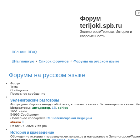
Форум
terijoki.spb.ru
Зеленогорск/Териоки. История и
современность.
Ссылки
FAQ
На главную
Список форумов
Форумы на русском языке
Форумы на русском языке
Форум
Темы
Сообщения
Последнее сообщение
Зеленогорские разговоры
Форум для общения между собой всех, кто как-то связан с Зеленогорском - живет, б
Модераторы:
автодоктор
,
LB
,
schlos
1651
Темы
54995
Сообщения
Последнее сообщение
Re: Зеленогорская медицина
П
abravo
е
Пт авг 07, 2026 7:55 pm
р
е
История и краеведение
й
Обсуждение истории и краеведческих вопросов и материалов о Зеленогорске/Тери
т
Модераторы:
автодоктор
,
Vladimir S. Kotlyar