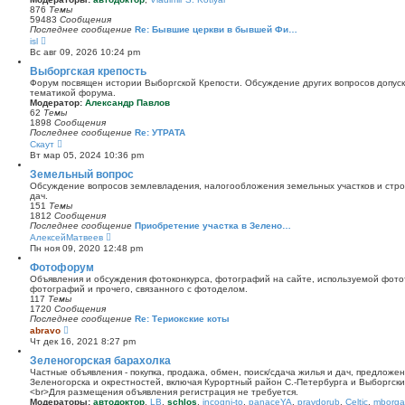
и
876
Темы
к
59483
Сообщения
п
Последнее сообщение
Re: Бывшие церкви в бывшей Фи…
о
П
isl
с
е
Вс авг 09, 2026 10:24 pm
л
р
е
е
Выборгская крепость
д
й
Форум посвящен истории Выборгской Крепости. Обсуждение других вопросов допуска
н
т
тематикой форума.
е
и
Модератор:
Александр Павлов
м
к
62
Темы
у
п
1898
Сообщения
с
о
Последнее сообщение
Re: УТРАТА
о
с
П
Скаут
о
л
е
б
Вт мар 05, 2024 10:36 pm
е
р
щ
д
е
Земельный вопрос
е
н
й
н
Обсуждение вопросов землевладения, налогообложения земельных участков и стро
е
т
и
дач.
м
и
ю
151
Темы
у
к
1812
Сообщения
с
п
Последнее сообщение
Приобретение участка в Зелено…
о
о
П
АлексейМатвеев
о
с
е
б
Пн ноя 09, 2020 12:48 pm
л
р
щ
е
е
Фотофорум
е
д
й
н
Объявления и обсуждения фотоконкурса, фотографий на сайте, используемой фото
н
т
и
фотографий и прочего, связанного с фотоделом.
е
и
ю
117
Темы
м
к
1720
Сообщения
у
п
Последнее сообщение
Re: Териокские коты
с
о
П
abravo
о
с
е
о
Чт дек 16, 2021 8:27 pm
л
р
б
е
е
Зеленогорская барахолка
щ
д
й
е
Частные объявления - покупка, продажа, обмен, поиск/сдача жилья и дач, предложе
н
т
н
Зеленогорска и окрестностей, включая Курортный район С.-Петербурга и Выборгск
е
и
и
<br>Для размещения объявления регистрация не требуется.
м
к
ю
Модераторы:
автодоктор
,
LB
,
schlos
,
incogni-to
,
panaceYA
,
pravdorub
,
Celtic
,
mborgal
у