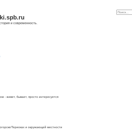
ki.spb.ru
стория и современность.
е
ом - живет, бывает, просто интересуется
огорске/Териоках и окружающей местности