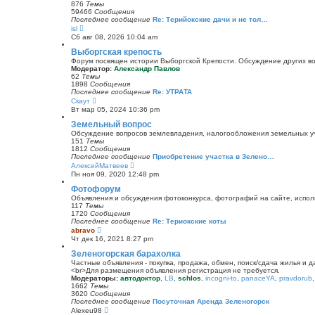
и
876
Темы
к
59466
Сообщения
п
Последнее сообщение
Re: Терийокские дачи и не тол…
о
П
isl
с
е
Сб авг 08, 2026 10:04 am
л
р
е
е
Выборгская крепость
д
й
Форум посвящен истории Выборгской Крепости. Обсуждение других воп
н
т
Модератор:
Александр Павлов
е
и
62
Темы
м
к
1898
Сообщения
у
п
Последнее сообщение
Re: УТРАТА
с
о
П
Скаут
о
с
е
о
Вт мар 05, 2024 10:36 pm
л
р
б
е
е
Земельный вопрос
щ
д
й
е
Обсуждение вопросов землевладения, налогообложения земельных уча
н
т
н
151
Темы
е
и
и
1812
Сообщения
м
к
ю
Последнее сообщение
Приобретение участка в Зелено…
у
п
П
АлексейМатвеев
с
о
е
о
Пн ноя 09, 2020 12:48 pm
с
р
о
л
е
Фотофорум
б
е
й
щ
Объявления и обсуждения фотоконкурса, фотографий на сайте, испол
д
т
е
117
Темы
н
и
н
1720
Сообщения
е
к
и
Последнее сообщение
Re: Териокские коты
м
п
ю
П
abravo
у
о
е
с
Чт дек 16, 2021 8:27 pm
с
р
о
л
е
Зеленогорская барахолка
о
е
й
б
Частные объявления - покупка, продажа, обмен, поиск/сдача жилья и 
д
т
щ
<br>Для размещения объявления регистрация не требуется.
н
и
е
Модераторы:
автодоктор
,
LB
,
schlos
,
incogni-to
,
panaceYA
,
pravdorub
е
к
н
1662
Темы
м
п
и
3620
Сообщения
у
о
ю
Последнее сообщение
Посуточная Аренда Зеленогорск
с
с
П
Alexeu98
о
л