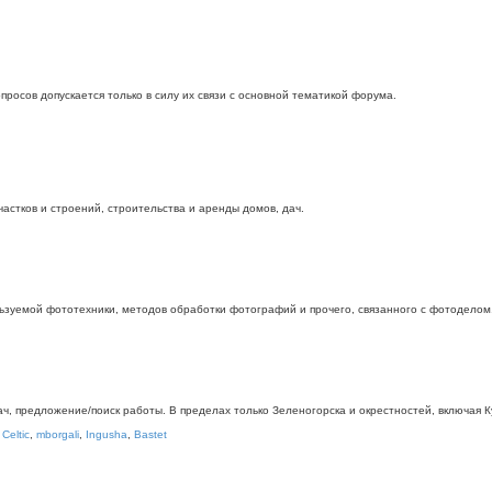
росов допускается только в силу их связи с основной тематикой форума.
стков и строений, строительства и аренды домов, дач.
ьзуемой фототехники, методов обработки фотографий и прочего, связанного с фотоделом
дач, предложение/поиск работы. В пределах только Зеленогорска и окрестностей, включая
,
Celtic
,
mborgali
,
Ingusha
,
Bastet