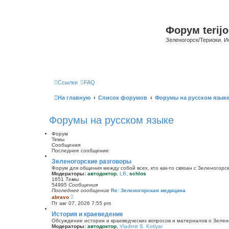
Форум terijo
Зеленогорск/Териоки. И
Ссылки
FAQ
На главную
Список форумов
Форумы на русском язык
Форумы на русском языке
Форум
Темы
Сообщения
Последнее сообщение
Зеленогорские разговоры
Форум для общения между собой всех, кто как-то связан с Зеленогорск
Модераторы:
автодоктор
,
LB
,
schlos
1651
Темы
54995
Сообщения
Последнее сообщение
Re: Зеленогорская медицина
П
abravo
е
Пт авг 07, 2026 7:55 pm
р
е
История и краеведение
й
Обсуждение истории и краеведческих вопросов и материалов о Зелен
т
Модераторы:
автодоктор
,
Vladimir S. Kotlyar