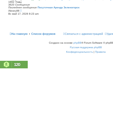
п
1662
Темы
с
о
3620
Сообщения
о
с
Последнее сообщение
Посуточная Аренда Зеленогорск
о
л
П
Alexeu98
б
е
е
щ
Вс май 17, 2026 8:23 am
д
р
е
н
е
н
е
й
и
м
т
ю
у
и
с
к
о
п
На главную
Список форумов
Связаться с администрацией
Удал
о
о
б
с
щ
л
е
Создано на основе
phpBB
® Forum Software © phpBB
е
н
д
Русская поддержка phpBB
и
н
ю
е
Конфиденциальность
|
Правила
м
у
с
о
120
о
б
щ
е
н
и
ю