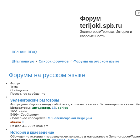
Форум
terijoki.spb.ru
Зеленогорск/Териоки. История и
современность.
Ссылки
FAQ
На главную
Список форумов
Форумы на русском языке
Форумы на русском языке
Форум
Темы
Сообщения
Последнее сообщение
Зеленогорские разговоры
Форум для общения между собой всех, кто как-то связан с Зеленогорском - живет, б
Модераторы:
автодоктор
,
LB
,
schlos
1651
Темы
54994
Сообщения
Последнее сообщение
Re: Зеленогорская медицина
П
abravo
е
Пт июл 31, 2026 8:46 pm
р
е
История и краеведение
й
Обсуждение истории и краеведческих вопросов и материалов о Зеленогорске/Тери
т
Модераторы:
автодоктор
,
Vladimir S. Kotlyar