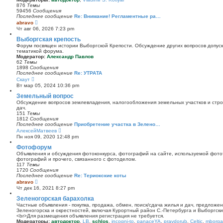
и
876
Темы
к
59456
Сообщения
п
Последнее сообщение
Re: Внимание! Регламентные ра…
о
П
abravo
с
е
Чт авг 06, 2026 7:23 pm
л
р
е
е
Выборгская крепость
д
й
Форум посвящен истории Выборгской Крепости. Обсуждение других вопросов допуска
н
т
тематикой форума.
е
и
Модератор:
Александр Павлов
м
к
62
Темы
у
п
1898
Сообщения
с
о
Последнее сообщение
Re: УТРАТА
о
с
П
Скаут
о
л
е
б
Вт мар 05, 2024 10:36 pm
е
р
щ
д
е
Земельный вопрос
е
н
й
н
Обсуждение вопросов землевладения, налогообложения земельных участков и стро
е
т
и
дач.
м
и
ю
151
Темы
у
к
1812
Сообщения
с
п
Последнее сообщение
Приобретение участка в Зелено…
о
о
П
АлексейМатвеев
о
с
е
б
Пн ноя 09, 2020 12:48 pm
л
р
щ
е
е
Фотофорум
е
д
й
н
Объявления и обсуждения фотоконкурса, фотографий на сайте, используемой фото
н
т
и
фотографий и прочего, связанного с фотоделом.
е
и
ю
117
Темы
м
к
1720
Сообщения
у
п
Последнее сообщение
Re: Териокские коты
с
о
П
abravo
о
с
е
о
Чт дек 16, 2021 8:27 pm
л
р
б
е
е
Зеленогорская барахолка
щ
д
й
е
Частные объявления - покупка, продажа, обмен, поиск/сдача жилья и дач, предложе
н
т
н
Зеленогорска и окрестностей, включая Курортный район С.-Петербурга и Выборгск
е
и
и
<br>Для размещения объявления регистрация не требуется.
м
к
ю
Модераторы:
автодоктор
,
LB
,
schlos
,
incogni-to
,
panaceYA
,
pravdorub
,
Celtic
,
mborgal
у