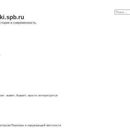
ki.spb.ru
стория и современность.
е
ом - живет, бывает, просто интересуется
огорске/Териоках и окружающей местности