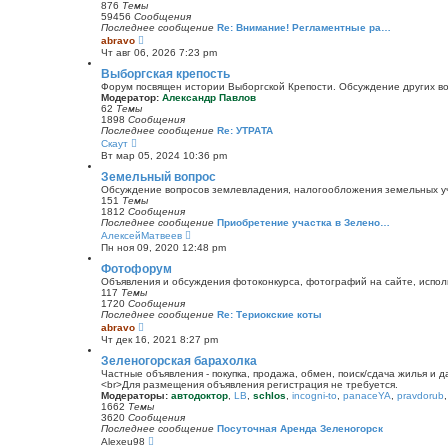
и
876
Темы
к
59456
Сообщения
п
Последнее сообщение
Re: Внимание! Регламентные ра…
о
П
abravo
с
е
Чт авг 06, 2026 7:23 pm
л
р
е
е
Выборгская крепость
д
й
Форум посвящен истории Выборгской Крепости. Обсуждение других воп
н
т
Модератор:
Александр Павлов
е
и
62
Темы
м
к
1898
Сообщения
у
п
Последнее сообщение
Re: УТРАТА
с
о
П
Скаут
о
с
е
о
Вт мар 05, 2024 10:36 pm
л
р
б
е
е
Земельный вопрос
щ
д
й
е
Обсуждение вопросов землевладения, налогообложения земельных уча
н
т
н
151
Темы
е
и
и
1812
Сообщения
м
к
ю
Последнее сообщение
Приобретение участка в Зелено…
у
п
П
АлексейМатвеев
с
о
е
о
Пн ноя 09, 2020 12:48 pm
с
р
о
л
е
Фотофорум
б
е
й
щ
Объявления и обсуждения фотоконкурса, фотографий на сайте, испол
д
т
е
117
Темы
н
и
н
1720
Сообщения
е
к
и
Последнее сообщение
Re: Териокские коты
м
п
ю
П
abravo
у
о
е
с
Чт дек 16, 2021 8:27 pm
с
р
о
л
е
Зеленогорская барахолка
о
е
й
б
Частные объявления - покупка, продажа, обмен, поиск/сдача жилья и 
д
т
щ
<br>Для размещения объявления регистрация не требуется.
н
и
е
Модераторы:
автодоктор
,
LB
,
schlos
,
incogni-to
,
panaceYA
,
pravdorub
е
к
н
1662
Темы
м
п
и
3620
Сообщения
у
о
ю
Последнее сообщение
Посуточная Аренда Зеленогорск
с
с
П
Alexeu98
о
л