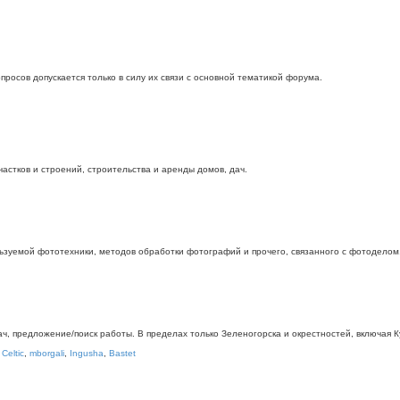
росов допускается только в силу их связи с основной тематикой форума.
стков и строений, строительства и аренды домов, дач.
ьзуемой фототехники, методов обработки фотографий и прочего, связанного с фотоделом
дач, предложение/поиск работы. В пределах только Зеленогорска и окрестностей, включая
,
Celtic
,
mborgali
,
Ingusha
,
Bastet