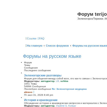
Форум terijo
Зеленогорск/Териоки. И
Ссылки
FAQ
На главную
Список форумов
Форумы на русском язык
Форумы на русском языке
Форум
Темы
Сообщения
Последнее сообщение
Зеленогорские разговоры
Форум для общения между собой всех, кто как-то связан с Зеленогорск
Модераторы:
автодоктор
,
LB
,
schlos
1651
Темы
54994
Сообщения
Последнее сообщение
Re: Зеленогорская медицина
П
abravo
е
Пт июл 31, 2026 8:46 pm
р
е
История и краеведение
й
Обсуждение истории и краеведческих вопросов и материалов о Зелен
т
Модераторы:
автодоктор
,
Vladimir S. Kotlyar