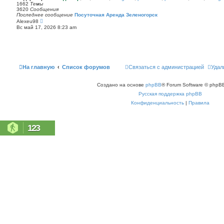
п
1662
Темы
с
о
3620
Сообщения
о
с
Последнее сообщение
Посуточная Аренда Зеленогорск
о
л
П
Alexeu98
б
е
е
щ
Вс май 17, 2026 8:23 am
д
р
е
н
е
н
е
й
и
м
т
ю
у
и
с
к
о
п
На главную
Список форумов
Связаться с администрацией
Удал
о
о
б
с
щ
л
е
Создано на основе
phpBB
® Forum Software © phpBB
е
н
д
Русская поддержка phpBB
и
н
ю
е
Конфиденциальность
|
Правила
м
у
с
о
123
о
б
щ
е
н
и
ю