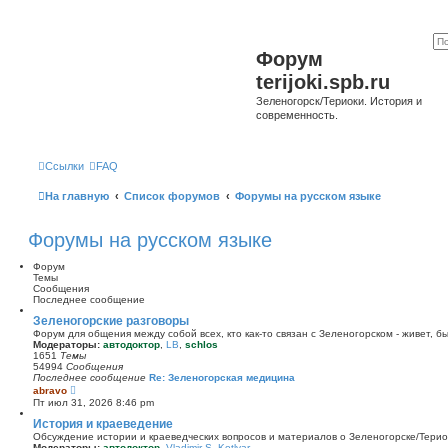
Форум
terijoki.spb.ru
Зеленогорск/Териоки. История и
современность.
Ссылки
FAQ
На главную
Список форумов
Форумы на русском языке
Форумы на русском языке
Форум
Темы
Сообщения
Последнее сообщение
Зеленогорские разговоры
Форум для общения между собой всех, кто как-то связан с Зеленогорском - живет, б
Модераторы:
автодоктор
,
LB
,
schlos
1651
Темы
54994
Сообщения
Последнее сообщение
Re: Зеленогорская медицина
П
abravo
е
Пт июл 31, 2026 8:46 pm
р
е
История и краеведение
й
Обсуждение истории и краеведческих вопросов и материалов о Зеленогорске/Тери
т
Модераторы:
автодоктор
,
Vladimir S. Kotlyar