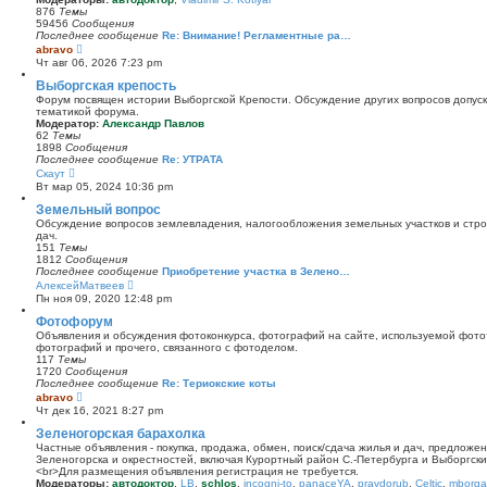
и
876
Темы
к
59456
Сообщения
п
Последнее сообщение
Re: Внимание! Регламентные ра…
о
П
abravo
с
е
Чт авг 06, 2026 7:23 pm
л
р
е
е
Выборгская крепость
д
й
Форум посвящен истории Выборгской Крепости. Обсуждение других вопросов допуска
н
т
тематикой форума.
е
и
Модератор:
Александр Павлов
м
к
62
Темы
у
п
1898
Сообщения
с
о
Последнее сообщение
Re: УТРАТА
о
с
П
Скаут
о
л
е
б
Вт мар 05, 2024 10:36 pm
е
р
щ
д
е
Земельный вопрос
е
н
й
н
Обсуждение вопросов землевладения, налогообложения земельных участков и стро
е
т
и
дач.
м
и
ю
151
Темы
у
к
1812
Сообщения
с
п
Последнее сообщение
Приобретение участка в Зелено…
о
о
П
АлексейМатвеев
о
с
е
б
Пн ноя 09, 2020 12:48 pm
л
р
щ
е
е
Фотофорум
е
д
й
н
Объявления и обсуждения фотоконкурса, фотографий на сайте, используемой фото
н
т
и
фотографий и прочего, связанного с фотоделом.
е
и
ю
117
Темы
м
к
1720
Сообщения
у
п
Последнее сообщение
Re: Териокские коты
с
о
П
abravo
о
с
е
о
Чт дек 16, 2021 8:27 pm
л
р
б
е
е
Зеленогорская барахолка
щ
д
й
е
Частные объявления - покупка, продажа, обмен, поиск/сдача жилья и дач, предложе
н
т
н
Зеленогорска и окрестностей, включая Курортный район С.-Петербурга и Выборгск
е
и
и
<br>Для размещения объявления регистрация не требуется.
м
к
ю
Модераторы:
автодоктор
,
LB
,
schlos
,
incogni-to
,
panaceYA
,
pravdorub
,
Celtic
,
mborgal
у