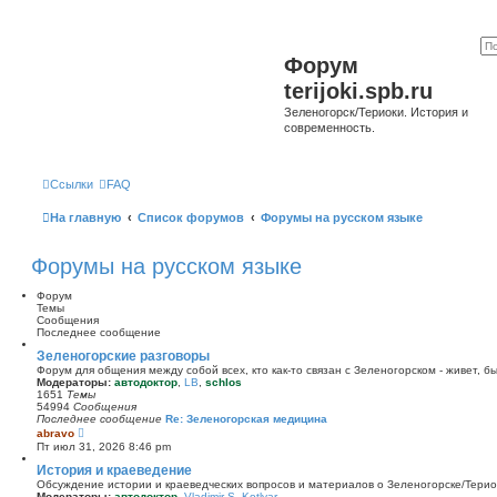
Форум
terijoki.spb.ru
Зеленогорск/Териоки. История и
современность.
Ссылки
FAQ
На главную
Список форумов
Форумы на русском языке
Форумы на русском языке
Форум
Темы
Сообщения
Последнее сообщение
Зеленогорские разговоры
Форум для общения между собой всех, кто как-то связан с Зеленогорском - живет, б
Модераторы:
автодоктор
,
LB
,
schlos
1651
Темы
54994
Сообщения
Последнее сообщение
Re: Зеленогорская медицина
П
abravo
е
Пт июл 31, 2026 8:46 pm
р
е
История и краеведение
й
Обсуждение истории и краеведческих вопросов и материалов о Зеленогорске/Тери
т
Модераторы:
автодоктор
,
Vladimir S. Kotlyar