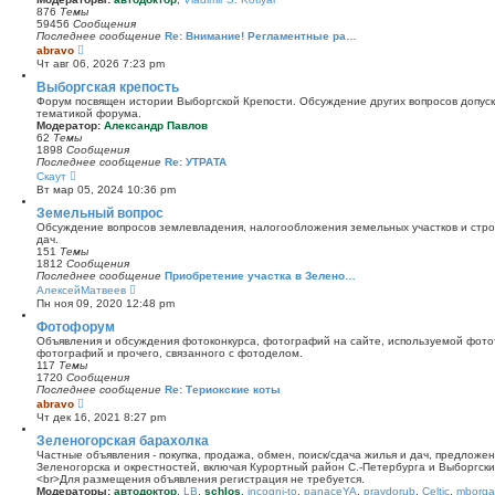
и
876
Темы
к
59456
Сообщения
п
Последнее сообщение
Re: Внимание! Регламентные ра…
о
П
abravo
с
е
Чт авг 06, 2026 7:23 pm
л
р
е
е
Выборгская крепость
д
й
Форум посвящен истории Выборгской Крепости. Обсуждение других вопросов допуска
н
т
тематикой форума.
е
и
Модератор:
Александр Павлов
м
к
62
Темы
у
п
1898
Сообщения
с
о
Последнее сообщение
Re: УТРАТА
о
с
П
Скаут
о
л
е
б
Вт мар 05, 2024 10:36 pm
е
р
щ
д
е
Земельный вопрос
е
н
й
н
Обсуждение вопросов землевладения, налогообложения земельных участков и стро
е
т
и
дач.
м
и
ю
151
Темы
у
к
1812
Сообщения
с
п
Последнее сообщение
Приобретение участка в Зелено…
о
о
П
АлексейМатвеев
о
с
е
б
Пн ноя 09, 2020 12:48 pm
л
р
щ
е
е
Фотофорум
е
д
й
н
Объявления и обсуждения фотоконкурса, фотографий на сайте, используемой фото
н
т
и
фотографий и прочего, связанного с фотоделом.
е
и
ю
117
Темы
м
к
1720
Сообщения
у
п
Последнее сообщение
Re: Териокские коты
с
о
П
abravo
о
с
е
о
Чт дек 16, 2021 8:27 pm
л
р
б
е
е
Зеленогорская барахолка
щ
д
й
е
Частные объявления - покупка, продажа, обмен, поиск/сдача жилья и дач, предложе
н
т
н
Зеленогорска и окрестностей, включая Курортный район С.-Петербурга и Выборгск
е
и
и
<br>Для размещения объявления регистрация не требуется.
м
к
ю
Модераторы:
автодоктор
,
LB
,
schlos
,
incogni-to
,
panaceYA
,
pravdorub
,
Celtic
,
mborgal
у