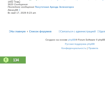
п
1662
Темы
с
о
3620
Сообщения
о
с
Последнее сообщение
Посуточная Аренда Зеленогорск
о
л
П
Alexeu98
б
е
е
щ
Вс май 17, 2026 8:23 am
д
р
е
н
е
н
е
й
и
м
т
ю
у
и
с
к
о
п
На главную
Список форумов
Связаться с администрацией
Удал
о
о
б
с
щ
л
е
Создано на основе
phpBB
® Forum Software © phpBB
е
н
д
Русская поддержка phpBB
и
н
ю
е
Конфиденциальность
|
Правила
м
у
с
о
134
о
б
щ
е
н
и
ю