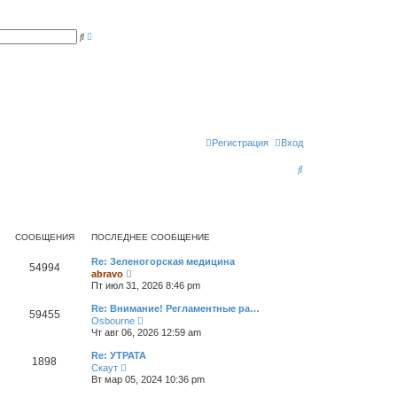
Р
П
а
о
с
и
ш
с
и
к
р
е
н
н
ы
й
п
Регистрация
Вход
о
и
П
с
к
о
и
с
СООБЩЕНИЯ
ПОСЛЕДНЕЕ СООБЩЕНИЕ
к
Re: Зеленогорская медицина
54994
П
abravo
е
Пт июл 31, 2026 8:46 pm
р
е
Re: Внимание! Регламентные ра…
59455
й
П
Osbourne
т
е
Чт авг 06, 2026 12:59 am
и
р
к
е
Re: УТРАТА
п
1898
й
П
о
Скаут
т
е
с
Вт мар 05, 2024 10:36 pm
и
р
л
к