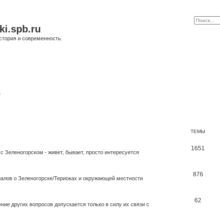
ki.spb.ru
стория и современность.
е
ТЕМЫ
1651
с Зеленогорском - живет, бывает, просто интересуется
876
иалов о Зеленогорске/Териоках и окружающей местности
62
ие других вопросов допускается только в силу их связи с