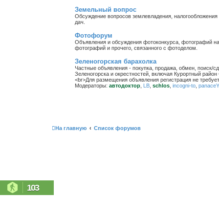
Земельный вопрос
Обсуждение вопросов землевладения, налогообложения з
дач.
Фотофорум
Объявления и обсуждения фотоконкурса, фотографий на
фотографий и прочего, связанного с фотоделом.
Зеленогорская барахолка
Частные объявления - покупка, продажа, обмен, поиск/с
Зеленогорска и окрестностей, включая Курортный район 
<br>Для размещения объявления регистрация не требует
Модераторы:
автодоктор
,
LB
,
schlos
,
incogni-to
,
panace
На главную
Список форумов
103