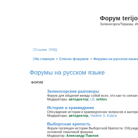
Форум terijo
Зеленогорск/Териоки. И
Ссылки
FAQ
На главную
Список форумов
Форумы на русском язык
Форумы на русском языке
ФОРУМ
Зеленогорские разговоры
Форум для общения между собой всех, кто как-то связан 
Модераторы:
автодоктор
,
LB
,
schlos
История и краеведение
Обсуждение истории и краеведческих вопросов и матер
Модераторы:
автодоктор
,
Vladimir S. Kotlyar
Выборгская крепость
Форум посвящен истории Выборгской Крепости. Обсужден
основной тематикой форума.
Модератор:
Александр Павлов