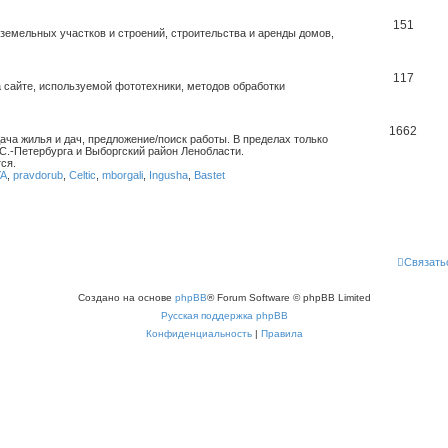
151
емельных участков и строений, строительства и аренды домов,
117
 сайте, используемой фототехники, методов обработки
1662
дача жилья и дач, предложение/поиск работы. В пределах только
С.-Петербурга и Выборгский район Ленобласти.
ся.
YA
,
pravdorub
,
Celtic
,
mborgali
,
Ingusha
,
Bastet
Связать
Создано на основе
phpBB
® Forum Software © phpBB Limited
Русская поддержка phpBB
Конфиденциальность
|
Правила